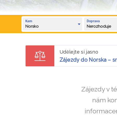
Kam
Doprava
Norsko
Nerozhoduje
Udělejte si jasno
Zájezdy do Norska – s
Zájezdy v t
nám kon
informacem