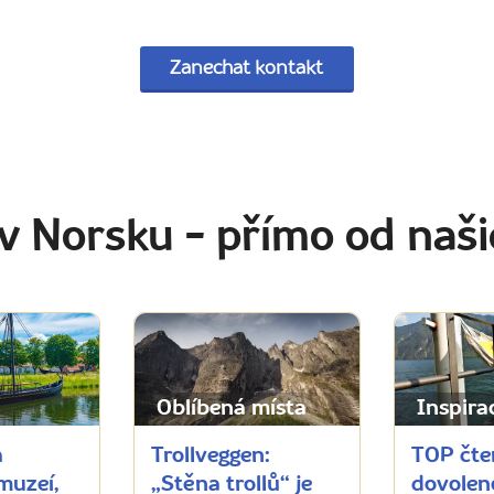
Zanechat kontakt
 v Norsku
- přímo od naš
Oblíbená místa
Inspira
h
Trollveggen:
TOP čte
muzeí,
„Stěna trollů“ je
dovolen