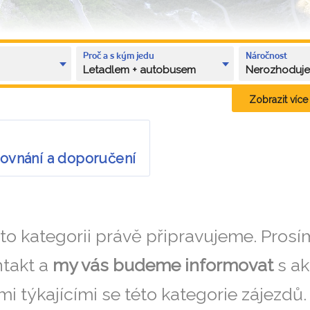
Proč a s kým jedu
Náročnost
Letadlem + autobusem
Nerozhoduj
Zobrazit více k
rovnání a doporučení
éto kategorii právě připravujeme. Pros
takt a
my vás budeme informovat
s ak
i týkajícími se této kategorie zájezdů