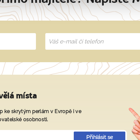
vělá místa
tup ke skrytým perlám v Evropě i ve
ovatelské osobnosti.
Přihlásit se