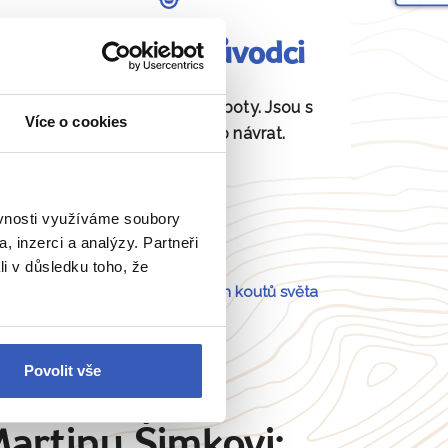
Fundovaní průvodci
Daná místa znají jako své boty. Jsou s
Více o cookies
vámi od odjezdu až po návrat.
ěvnosti využíváme soubory
, inzerci a analýzy. Partneři
li v důsledku toho, že
Portugalsko
a
54 dalších koutů světa
Povolit vše
Martinu Šimkovi: