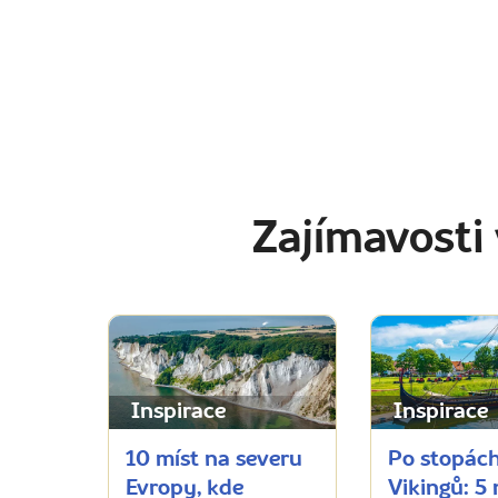
Zajímavosti
Inspirace
Inspirace
10 míst na severu
Po stopác
Evropy, kde
Vikingů: 5 