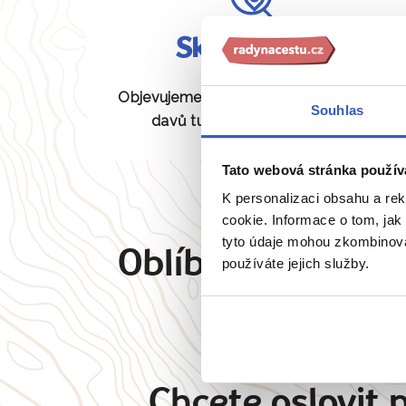
Skryté perly
Objevujeme pro vás unikátní místa bez
Souhlas
davů turistů, která jiní neznají.
Tato webová stránka použív
K personalizaci obsahu a re
cookie. Informace o tom, jak
tyto údaje mohou zkombinovat
Oblíbené cíle
Angl
používáte jejich služby.
Chcete oslovit 