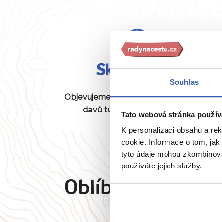
Skryté perly
Souhlas
Objevujeme pro vás unikátní místa bez
davů turistů, která jiní neznají.
Tato webová stránka použív
K personalizaci obsahu a re
cookie. Informace o tom, jak
tyto údaje mohou zkombinovat
používáte jejich služby.
Oblíbené cíle
Angl