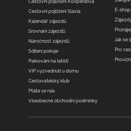
Cestovní pojištění Kooperativa
E-shop
Cestovní pojištění Slavia
Zájezdy
Kalendář zájezdů
Pronáj
Srovnání zájezdů
Jak se
Náročnost zájezdů
Pro ces
Sdílení pokoje
Provizní
Parkování na letišti
VIP vyzvednutí u domu
Cestovatelský klub
Ptáte se nás
Všeobecné obchodní podmínky