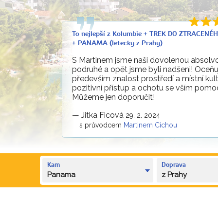
To nejlepší z Kolumbie + TREK DO ZTRACEN
+ PANAMA (letecky z Prahy)
S Martinem jsme naši dovolenou absolvov
podruhé a opět jsme byli nadšeni! Oceň
především znalost prostředí a místní kult
pozitivní přístup a ochotu se vším pomoc
Můžeme jen doporučit!
—
Jitka Ficová
29. 2. 2024
s průvodcem
Martinem Cíchou
Kam
Doprava
Panama
z Prahy