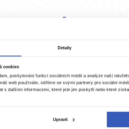
Žádná masovka
Detaily
Na zájezd bereme maximálně 15 osob
pro dobrou atmosféru.
á cookies
klam, poskytování funkcí sociálních médií a analýze naší návšt
 náš web používáte, sdílíme se svými partnery pro sociální média
 s dalšími informacemi, které jste jim poskytli nebo které získa
ie
Belgie
Francie
Irsko
Itálie
Upravit