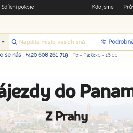
Sdílení pokoje
Kdo jsme
Prů
Podrobn
te se nás
+420 608 261 719
Po – Pá: 8:30 – 16:00
ájezdy do Pana
Z Prahy