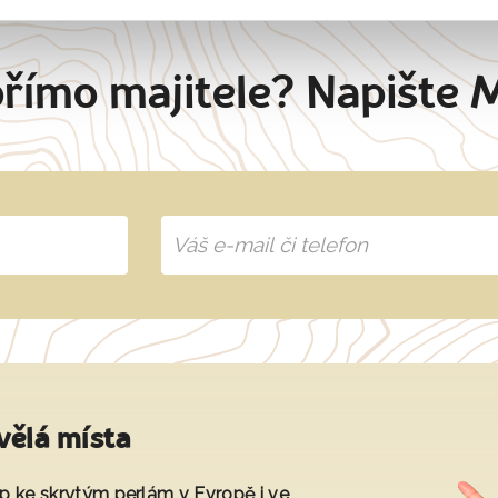
přímo majitele? Napište 
vělá místa
tup ke skrytým perlám v Evropě i ve