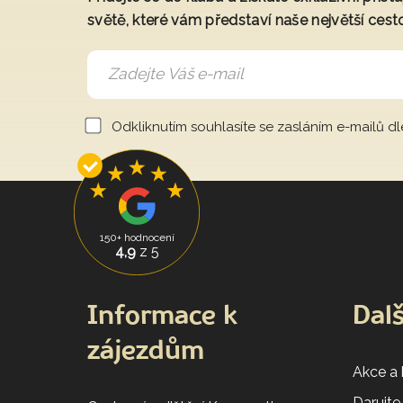
světě, které vám představí naše největší cest
Odkliknutím souhlasíte se zasláním e-mailů d
150+ hodnocení
4,9
z 5
Informace k
Dalš
zájezdům
Akce a
Darujte