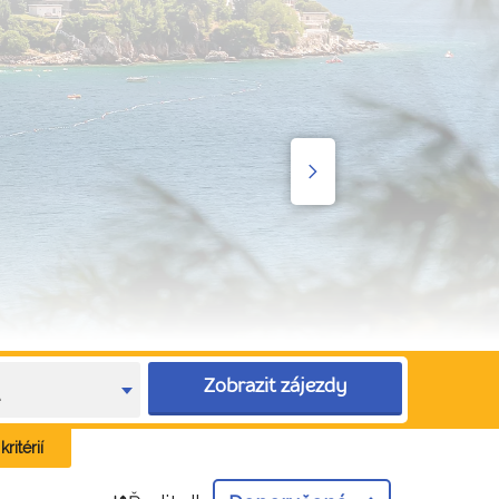
Zobrazit zájezdy
e
ritérií