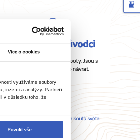
Fundovaní průvodci
Více o cookies
Daná místa znají jako své boty. Jsou s
vámi od odjezdu až po návrat.
ěvnosti využíváme soubory
, inzerci a analýzy. Partneři
li v důsledku toho, že
Portugalsko
a
54 dalších koutů světa
Povolit vše