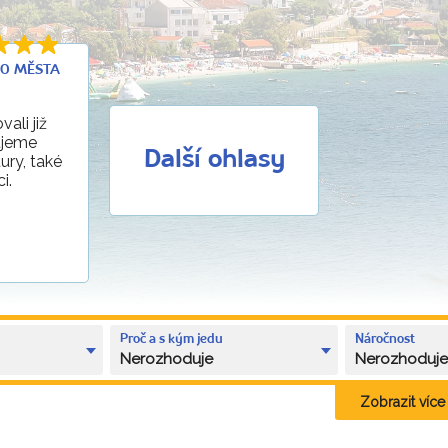
ÉHO MĚSTA
ali již
ujeme
Další ohlasy
ury, také
i.
Proč a s kým jedu
Náročnost
Nerozhoduje
Nerozhoduj
Zobrazit více k