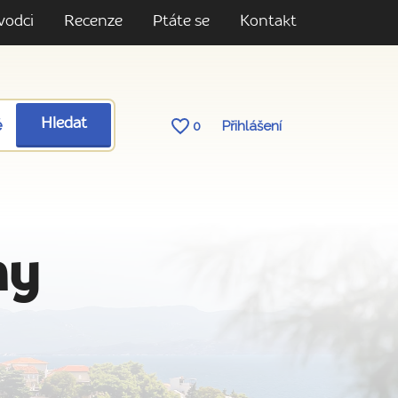
vodci
Recenze
Ptáte se
Kontakt
ě
Hledat
0
Přihlášení
my