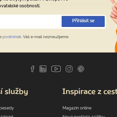
ovatelské osobnosti.
Přihlásit se
le
podmínek
. Váš e-mail nezneužijeme.
í služby
Inspirace z ces
 besedy
Magazín online
 zájezd
Nové neotřelé zážitky