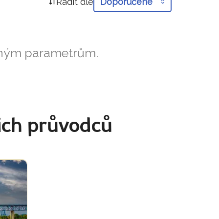
Řadit dle
Doporučené
aným parametrům.
ich průvodců