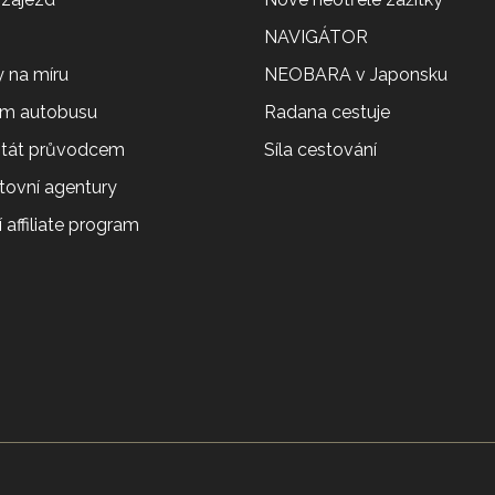
NAVIGÁTOR
 na míru
NEOBARA v Japonsku
em autobusu
Radana cestuje
 stát průvodcem
Síla cestování
tovní agentury
 affiliate program