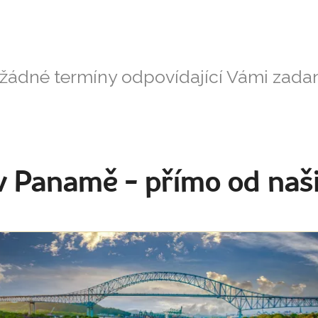
 žádné termíny odpovídající Vámi zad
 v Panamě
- přímo od naš