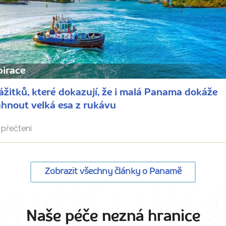
pirace
ážitků, které dokazují, že i malá Panama dokáže
hnout velká esa z rukávu
přečtení
Zobrazit všechny články o Panamě
Naše péče nezná hranice