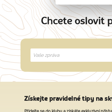
Chcete oslovit 
Získejte pravidelné tipy na sk
Přidejte se do klubu a získáte exkluzivní přís