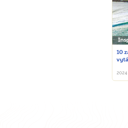
Ins
10 z
vytá
2024 