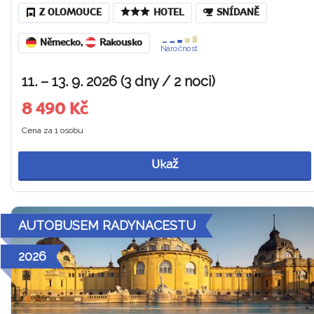
Z OLOMOUCE
HOTEL
SNÍDANĚ
Německo
,
Rakousko
Náročnost
11. – 13. 9. 2026 (3 dny / 2 noci)
8 490 Kč
Cena za 1 osobu
Ukaž
AUTOBUSEM RADYNACESTU
2026