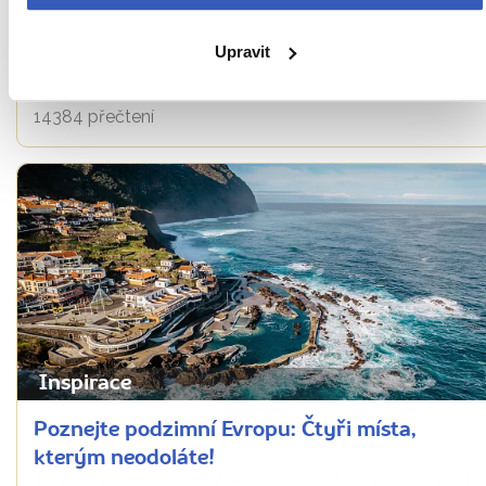
ruky: Je na čase promnout oči a zapátrat po
méně známých cestovatelských
Upravit
příležitostech
14384 přečtení
Inspirace
Poznejte podzimní Evropu: Čtyři místa,
kterým neodoláte!