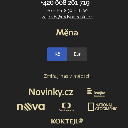
+420 608 261 719
Po – Pá: 8:30 – 16:00
zajezdy@radynacestu.cz
Měna
Kč
Eur
Zmiňují nás v médiích