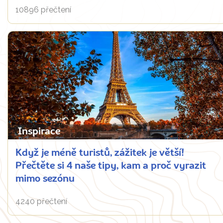
10896 přečtení
Inspirace
Když je méně turistů, zážitek je větší!
Přečtěte si 4 naše tipy, kam a proč vyrazit
mimo sezónu
4240 přečtení