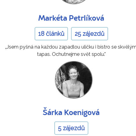
Markéta Petrlíková
18 článků
25 zájezdů
„Jsem pyšná na každou zapadlou uličku i bistro se skvělým
tapas. Ochutnejme svět spolu."
Šárka Koenigová
5 zájezdů