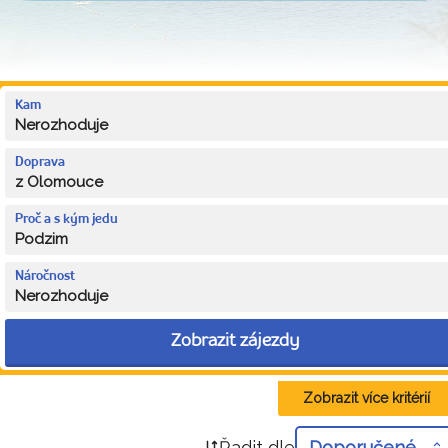
Kam
Nerozhoduje
Doprava
z Olomouce
Proč a s kým jedu
Podzim
Náročnost
Nerozhoduje
Zobrazit zájezdy
Zobrazit více kritérií
Řadit dle
Doporučené