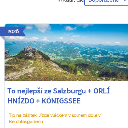
2026
To nejlepší ze Salzburgu + ORLÍ
HNÍZDO + KÖNIGSSEE
Tip na zážitek: Jízda vláčkem v solném dole v
Berchtesgadenu