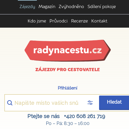
Zájezdy
Magazín
Zvýhodněno
Sdílení pokoje
Kdo jsme
Průvodci
Recenze
Kontakt
ZÁJEZDY PRO CESTOVATELE
Přihlášení
Hledat
Ptejte se nás
+420 608 261 719
Po – Pá: 8:30 – 16:00