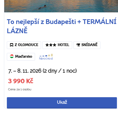
To nejlepší z Budapešti + TERMÁLNÍ
LÁZNĚ
Z OLOMOUCE
HOTEL
SNÍDANĚ
Maďarsko
Náročnost
7. – 8. 11. 2026 (2 dny / 1 noc)
3 990 Kč
Cena za 1 osobu
Ukaž