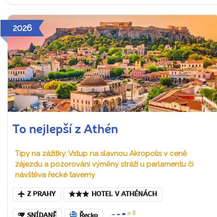
2026
To nejlepší z Athén
Tipy na zážitky: Vstup na slavnou Akropolis v ceně
zájezdu a pozorování výměny stráží u parlamentu či
návštěva řecké taverny
Z PRAHY
HOTEL V ATHÉNÁCH
SNÍDANĚ
Řecko