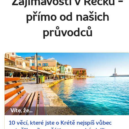
Zajímavosti v Řecku
-
přímo od našich
průvodců
Víte, že...
10 věcí, které jste o Krétě nejspíš vůbec