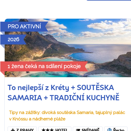
PRO AKTIVNÍ
2026
1 žena čeká na sdílení pokoje
To nejlepší z Kréty + SOUTĚSKA
SAMARIA + TRADIČNÍ KUCHYNĚ
Tipy na zážitky: divoká soutěska Samaria, tajuplný palác
v Knóssu a nádherné pláže
Z PRAHY
HOTEL
SNÍDANĚ
Řecko