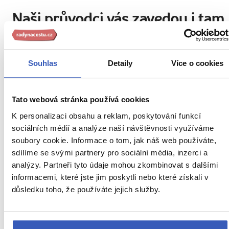
Naši průvodci vás zavedou i tam,
kde to jiní neznají
Souhlas
Detaily
Více o cookies
Tato webová stránka používá cookies
K personalizaci obsahu a reklam, poskytování funkcí
sociálních médií a analýze naší návštěvnosti využíváme
soubory cookie. Informace o tom, jak náš web používáte,
sdílíme se svými partnery pro sociální média, inzerci a
Zuzana Hrdinová
analýzy. Partneři tyto údaje mohou zkombinovat s dalšími
informacemi, které jste jim poskytli nebo které získali v
4 zájezdy
důsledku toho, že používáte jejich služby.
„Cestování není jen poznávání nových míst, ale objevován
sama sebe."