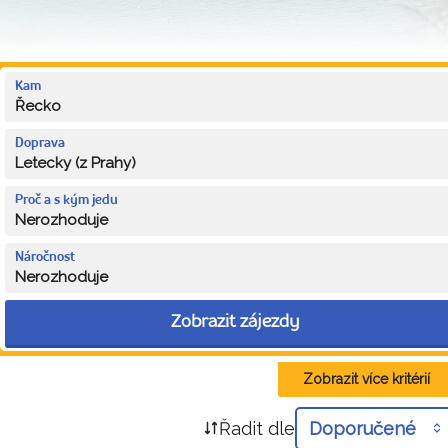
Kam
Řecko
Doprava
Letecky (z Prahy)
Proč a s kým jedu
Nerozhoduje
Náročnost
Nerozhoduje
Zobrazit zájezdy
Zobrazit více kritérií
Řadit dle
Doporučené