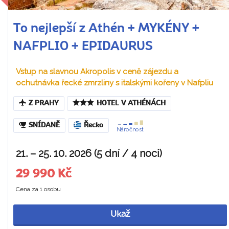
To nejlepší z Athén + MYKÉNY +
NAFPLIO + EPIDAURUS
Vstup na slavnou Akropolis v ceně zájezdu a
ochutnávka řecké zmrzliny s italskými kořeny v Nafpliu
Z PRAHY
HOTEL V ATHÉNÁCH
SNÍDANĚ
Řecko
Náročnost
21. – 25. 10. 2026 (5 dní / 4 noci)
29 990 Kč
Cena za 1 osobu
Ukaž