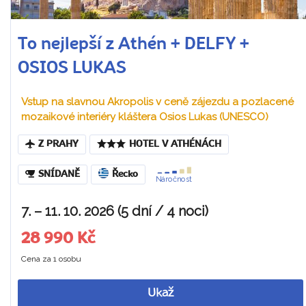
To nejlepší z Athén + DELFY +
OSIOS LUKAS
Vstup na slavnou Akropolis v ceně zájezdu a pozlacené
mozaikové interiéry kláštera Osios Lukas (UNESCO)
Z PRAHY
HOTEL V ATHÉNÁCH
SNÍDANĚ
Řecko
Náročnost
7. – 11. 10. 2026 (5 dní / 4 noci)
28 990 Kč
Cena za 1 osobu
Ukaž