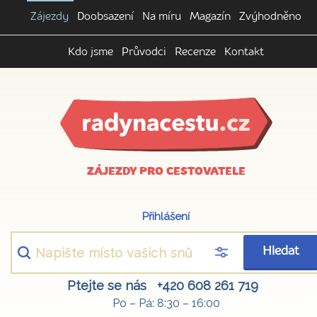
Zájezdy
Doobsazení
Na míru
Magazín
Zvýhodněno
Kdo jsme
Průvodci
Recenze
Kontakt
ZÁJEZDY PRO CESTOVATELE
Přihlášení
Hledat
Ptejte se nás
+420 608 261 719
Po – Pá: 8:30 – 16:00