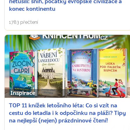
netušili: sníh, počátky evropské civilizace a
konec kontinentu
1783 přečtení
Inspirace
TOP 11 knížek letošního léta: Co si vzít na
cestu do letadla i k odpočinku na pláži? Tipy
na nejlepší (nejen) prázdninové čtení!