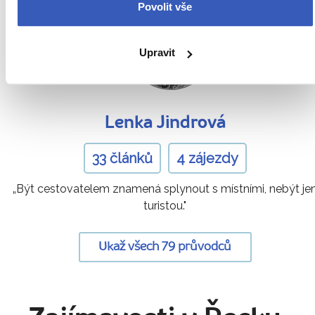
Povolit vše
Upravit
Lenka Jindrová
33 článků
4 zájezdy
„Být cestovatelem znamená splynout s místními, nebýt je
turistou."
Ukaž všech 79 průvodců