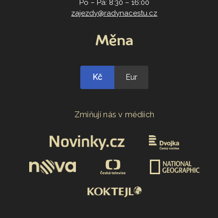
Po – Pá: 8:30 – 16:00
zajezdy@radynacestu.cz
Měna
Kč
Eur
Zmiňují nás v médiích