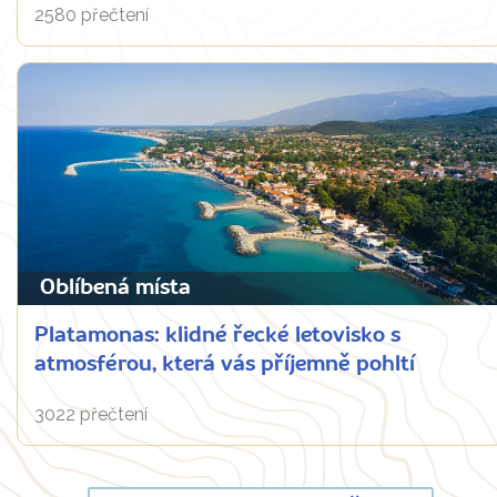
2580 přečtení
Oblíbená místa
Platamonas: klidné řecké letovisko s
atmosférou, která vás příjemně pohltí
3022 přečtení