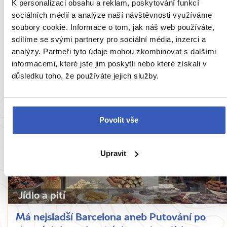
K personalizaci obsahu a reklam, poskytování funkcí
Inspirace
sociálních médií a analýze naší návštěvnosti využíváme
soubory cookie. Informace o tom, jak náš web používáte,
Barcelona (nejen) z oblaků aneb Neobyčejná
sdílíme se svými partnery pro sociální média, inzerci a
vyhlídka z mrakodrapu Torre Glòries
analýzy. Partneři tyto údaje mohou zkombinovat s dalšími
informacemi, které jste jim poskytli nebo které získali v
7746 přečtení
důsledku toho, že používáte jejich služby.
Povolit vše
Upravit
Jídlo a pití
Má nejsladší Barcelona aneb Putování po