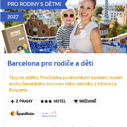
PRO RODINY S DĚTMI
2027
Barcelona pro rodiče a děti
Tipy na zážitky: Procházka podmořským tunelem i kolem
sochy Ravalského kocouru nebo lahůdky z tržnice La
Boquería
Z PRAHY
HOTEL
SNÍDANĚ
Španělsko
Náročnost