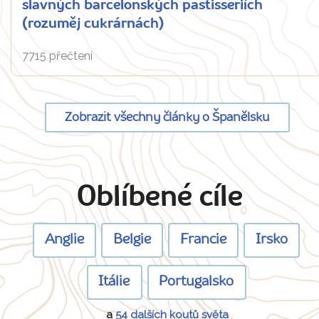
slavných barcelonských pastisseriích
(rozuměj cukrárnách)
7715 přečtení
Zobrazit všechny články o Španělsku
Oblíbené cíle
Anglie
Belgie
Francie
Irsko
Itálie
Portugalsko
a
54 dalších koutů světa