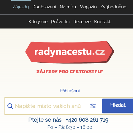
Zájezdy
Doobsazení
Na míru
Magazín
Zvýhodněno
Kdo jsme
Průvodci
Recenze
Kontakt
ZÁJEZDY PRO CESTOVATELE
Přihlášení
Hledat
Ptejte se nás
+420 608 261 719
Po – Pá: 8:30 – 16:00