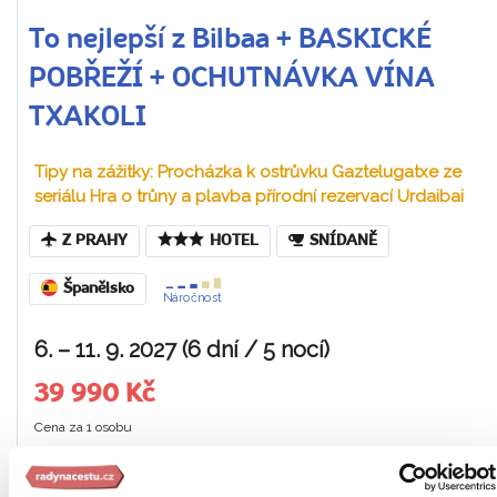
To nejlepší z Bilbaa + BASKICKÉ
POBŘEŽÍ + OCHUTNÁVKA VÍNA
TXAKOLI
Tipy na zážitky: Procházka k ostrůvku Gaztelugatxe ze
seriálu Hra o trůny a plavba přírodní rezervací Urdaibai
Z PRAHY
HOTEL
SNÍDANĚ
Španělsko
Náročnost
6. – 11. 9. 2027 (6 dní / 5 nocí)
39 990 Kč
Cena za 1 osobu
Ukaž