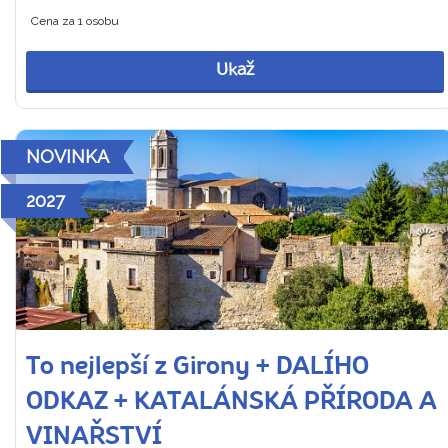
Cena za 1 osobu
Ukaž
NOVINKA
2027
To nejlepší z Girony + DALÍHO
ODKAZ + KATALÁNSKÁ PŘÍRODA A
VINAŘSTVÍ