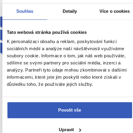
Souhlas
Detaily
Více o cookies
NOVINKA
Tato webová stránka používá cookies
ZA SPORTEM
K personalizaci obsahu a reklam, poskytování funkcí
2027
sociálních médií a analýze naší návštěvnosti využíváme
soubory cookie. Informace o tom, jak náš web používáte,
sdílíme se svými partnery pro sociální média, inzerci a
analýzy. Partneři tyto údaje mohou zkombinovat s dalšími
informacemi, které jste jim poskytli nebo které získali v
Velký okruh Galicií + LEDOVCOVÉ
důsledku toho, že používáte jejich služby.
JEZERO SANABRIA + NEJVĚTŠÍ
ŘÍMSKÉ ZLATÉ DOLY
Povolit vše
Tipy na zážitky: Návštěva římského zlatého dolu Las
Médulas a lehký trek u jediného ledovcového jezera
Upravit
mimo Pyreneje