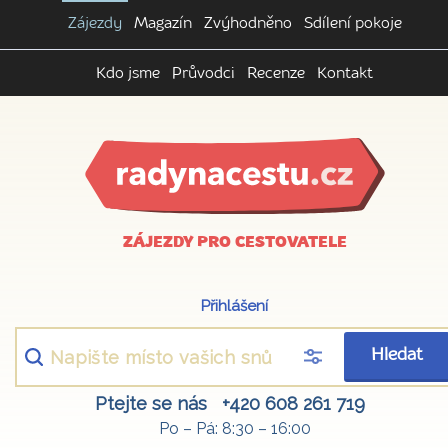
Zájezdy
Magazín
Zvýhodněno
Sdílení pokoje
Kdo jsme
Průvodci
Recenze
Kontakt
ZÁJEZDY PRO CESTOVATELE
Přihlášení
Hledat
Ptejte se nás
+420 608 261 719
Po – Pá: 8:30 – 16:00