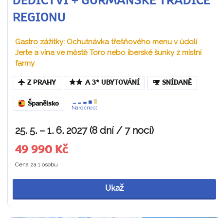
DĚDICTVÍ + GURMÁNSKÉ TRADICE
REGIONU
Gastro zážitky: Ochutnávka třešňového menu v údolí
Jerte a vína ve městě Toro nebo iberské šunky z místní
farmy
Z PRAHY
A 3* UBYTOVÁNÍ
SNÍDANĚ
Španělsko
Náročnost
25. 5. – 1. 6. 2027 (8 dní / 7 nocí)
49 990 Kč
Cena za 1 osobu
Ukaž