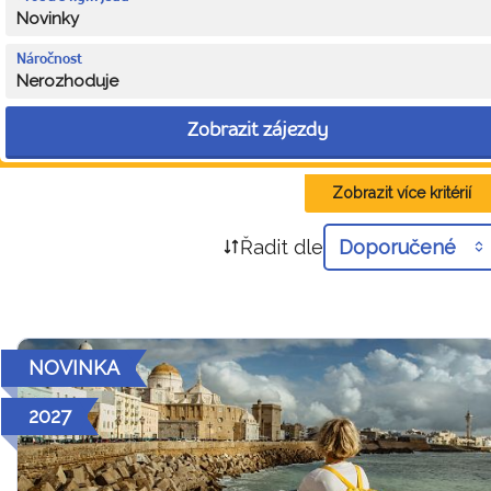
Novinky
Náročnost
Nerozhoduje
Zobrazit zájezdy
Zobrazit více kritérií
Řadit dle
Doporučené
NOVINKA
2027