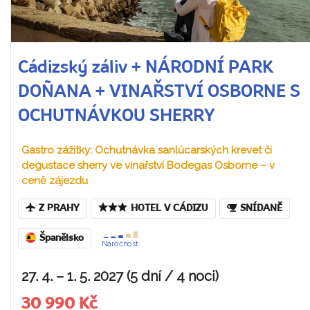
Cádizský záliv + NÁRODNÍ PARK
DOÑANA + VINAŘSTVÍ OSBORNE S
OCHUTNÁVKOU SHERRY
Gastro zážitky: Ochutnávka sanlúcarských krevet či
degustace sherry ve vinařství Bodegas Osborne – v
ceně zájezdu
Z PRAHY
HOTEL V CÁDIZU
SNÍDANĚ
Španělsko
Náročnost
27. 4. – 1. 5. 2027 (5 dní / 4 noci)
30 990 Kč