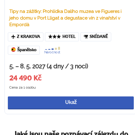
Tipy na zážitky: Prohlídka Dalího muzea ve Figueres i
jeho domu v Port Lligat a degustace vín z vinařství v
Empordà
Z KRAKOVA
HOTEL
SNÍDANĚ
Španělsko
Náročnost
5. – 8. 5. 2027 (4 dny / 3 noci)
24 490 Kč
Cena za 1 osobu
Ukaž
Jaké jsou naše poznávací zájezdy do