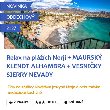
NOVINKA
ODDECHOVÝ
2027
Relax na plážích Nerji + MAURSKÝ
KLENOT ALHAMBRA + VESNIČKY
SIERRY NEVADY
Tipy na zážitky: Návštěva jeskyně Nerja a ochutnávka
andaluské kuchyně
Z PRAHY
HOTEL
SNÍDANĚ