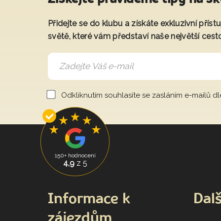
Přidejte se do klubu a získáte exkluzivní přís
světě, které vám představí naše největší cest
Odkliknutím souhlasíte se zasláním e-mailů d
150+ hodnocení
4,9
z 5
Informace k
Dalš
zájezdům