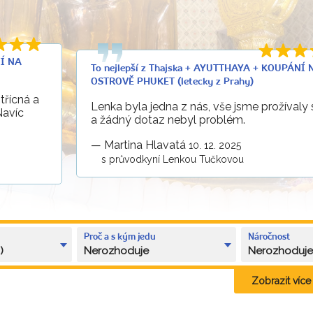
NÍ NA
To nejlepší z Thajska + AYUTTHAYA + KOUPÁNÍ 
OSTROVĚ PHUKET (letecky z Prahy)
třícná a
Lenka byla jedna z nás, vše jsme prožívaly
Navíc
a žádný dotaz nebyl problém.
—
Martina Hlavatá
10. 12. 2025
s průvodkyní Lenkou Tučkovou
Proč a s kým jedu
Náročnost
)
Nerozhoduje
Nerozhoduj
Zobrazit více k