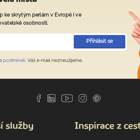
tup ke skrytým perlám v Evropě i ve
ovatelské osobnosti.
Přihlásit se
le
podmínek
. Váš e-mail nezneužijeme.
í služby
Inspirace z ces