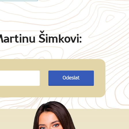
Martinu Šimkovi:
Odeslat