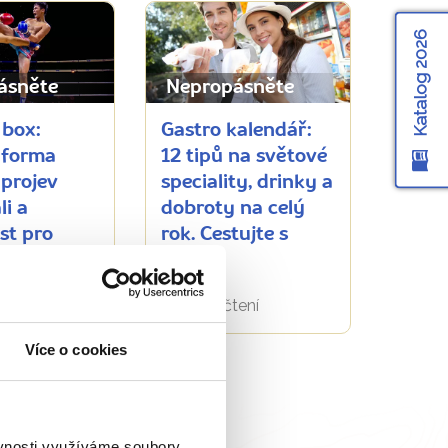
Katalog 2026
ásněte
Nepropásněte
 box:
Gastro kalendář:
 forma
12 tipů na světové
 projev
speciality, drinky a
li a
dobroty na celý
ost pro
rok. Cestujte s
chutí!
tení
8311 přečtení
Více o cookies
ěvnosti využíváme soubory