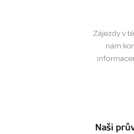
Zájezdy v t
nám kon
informacem
Naši prův