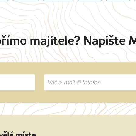
přímo majitele? Napište 
vělá místa