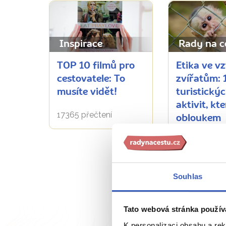
Inspirace
Rady na c
TOP 10 filmů pro
Etika ve v
cestovatele: To
zvířatům: 
musíte vidět!
turistický
aktivit, kt
17365 přečtení
obloukem
vyhněte!
7844 přečten
Souhlas
Tato webová stránka použív
K personalizaci obsahu a re