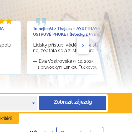
NA
To nejlepší z Thajska + AYUTTHAYA + KOUPÁNÍ NA
OSTROVĚ PHUKET (letecky z Prahy)
 spolu
Lidský přístup, věděla spoustu informací a kd
ne, zeptala se a zjistila je pro nás.
—
Eva Vostrovská
9. 12. 2025
s průvodkyní Lenkou Tučkovou
Zobrazit zájezdy
e
ritérií