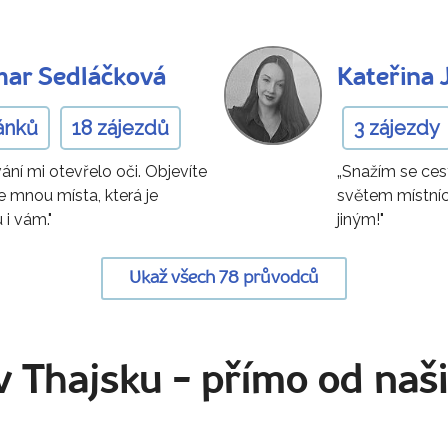
ar Sedláčková
Kateřina 
ánků
18 zájezdů
3 zájezdy
ání mi otevřelo oči. Objevíte
„Snažím se ces
e mnou místa, která je
světem místní
 i vám."
jiným!"
Ukaž všech 78 průvodců
v Thajsku
- přímo od naš