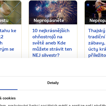
estu
Nepropásněte
Neprop
ztahu ke
10 nejkrásnějších
Thajský
12
ohňostrojů na
tradiční
ch
světě aneb Kde
zábavy,
erým se
můžete strávit ten
úcty krá
NEJ silvestr?
příležit
sázkaře
12323 přečtení
í
6990 přeč
Detaily
Zobrazit všechny články o Thajsku
á cookies
klam, poskytování funkcí sociálních médií a analýze naší návšt