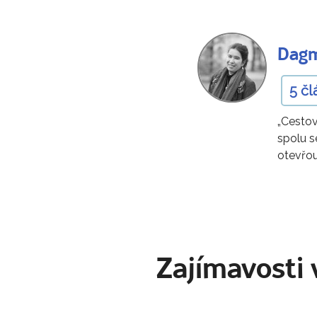
Dagm
5 čl
„Cestov
spolu s
otevřou
Zajímavosti 