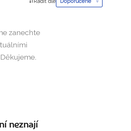
Řadit dle
Doporučené
íme zanechte
tuálními
. Děkujeme.
ní neznají