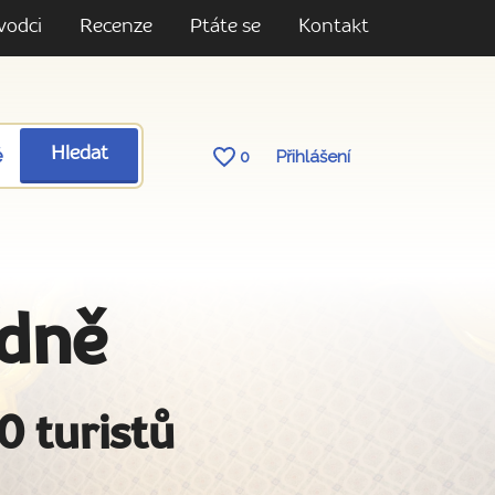
vodci
Recenze
Ptáte se
Kontakt
ě
Hledat
0
Přihlášení
ídně
0 turistů