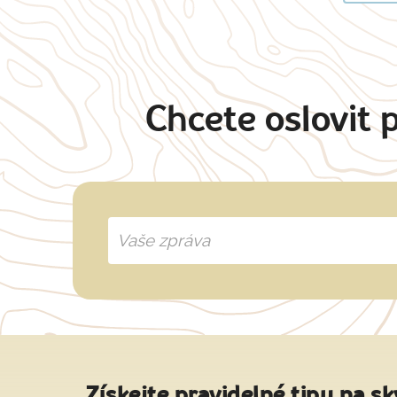
Chcete oslovit 
Získejte pravidelné tipy na sk