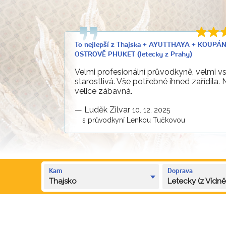
To nejlepší z Thajska + AYUTTHAYA + KOUPÁ
OSTROVĚ PHUKET (letecky z Prahy)
Velmi profesionální průvodkyně, velmi vs
starostlivá. Vše potřebné ihned zařídila. 
velice zábavná.
—
Luděk Zilvar
10. 12. 2025
s průvodkyní Lenkou Tučkovou
Kam
Doprava
Thajsko
Letecky (z Vídně