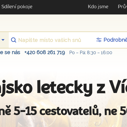
Sdílení pokoje
Kdo jsme
Prů
Podrobn
te se nás
+420 608 261 719
Po – Pá: 8:30 – 16:00
jsko letecky z V
ně 5-15 cestovatelů, ne 5