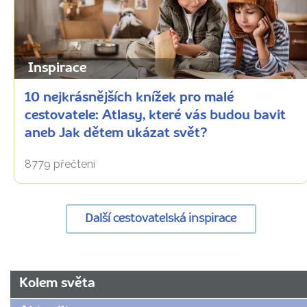
Inspirace
10 nejkrásnějších knížek pro malé
cestovatele: Atlasy, které vás budou bavit
aneb Jak dětem ukázat svět?
8779 přečtení
Další cestovatelská inspirace
URL
Kolem světa
stránky: