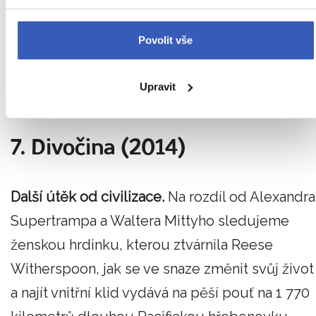
rodinné dovolené v Řecku, mají spolu dvě děti
společnou minulost, běžné rodinné problémy
Povolit vše
a stále se poznávají.
Upřímná trilogie, která se
Upravit
dá skouknout za jeden večer.
7. Divočina (2014)
Další útěk od civilizace.
Na rozdíl od Alexandra
Supertrampa a Waltera Mittyho sledujeme
ženskou hrdinku, kterou ztvárnila Reese
Witherspoon, jak se ve snaze změnit svůj život
a najít vnitřní klid vydává na pěší pouť na 1 770