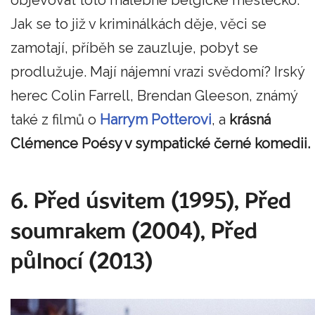
objevovat toto malebné belgické městečko.
Jak se to již v kriminálkách děje, věci se
zamotají, příběh se zauzluje, pobyt se
prodlužuje. Mají nájemní vrazi svědomí? Irský
herec Colin Farrell, Brendan Gleeson, známý
také z filmů o
Harrym Potterovi
, a
krásná
Clémence Poésy v sympatické černé komedii.
6. Před úsvitem (1995), Před
soumrakem (2004), Před
půlnocí (2013)