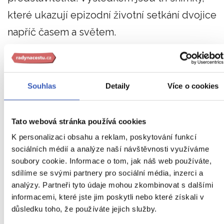
které ukazují epizodní životní setkání dvojice
napříč časem a světem.
Poprvé se francouzská studentka a americký
mladík setkávají ve vlaku z
Budapešti
do
Souhlas
Detaily
Více o cookies
Vídně
, ve které nakonec spolu stráví 12 hodin.
Vedou nekonečné debaty o životě a jeho
Tato webová stránka používá cookies
smyslu, o mezilidských vztazích a vzájemně se
K personalizaci obsahu a reklam, poskytování funkcí
sbližují.
Znovu se pak ale setkávají až téměř o
sociálních médií a analýze naší návštěvnosti využíváme
10 let později v Paříži.
A společné poznávání a
soubory cookie. Informace o tom, jak náš web používáte,
sdílíme se svými partnery pro sociální média, inzerci a
debaty o životě pokračují.
analýzy. Partneři tyto údaje mohou zkombinovat s dalšími
informacemi, které jste jim poskytli nebo které získali v
V poslední části už vidíme dvojici o další
důsledku toho, že používáte jejich služby.
dekádu později.
Ve společném životě na konci