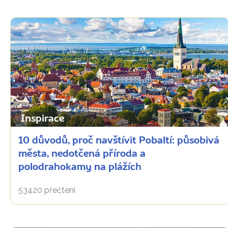
Inspirace
10 důvodů, proč navštívit Pobaltí: působivá
města, nedotčená příroda a
polodrahokamy na plážích
53420 přečtení