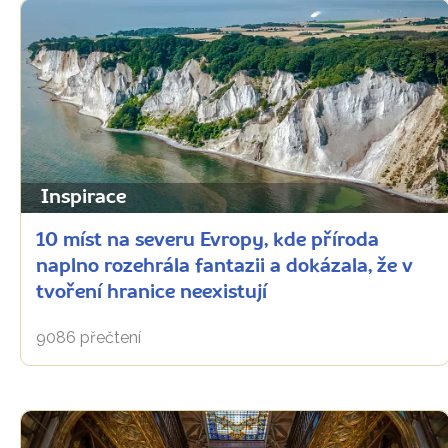
Inspirace
10 míst na severu Evropy, kde příroda
naplno rozehrála fantazii a dokázala, že v
tvoření hranice neexistují
9086 přečtení