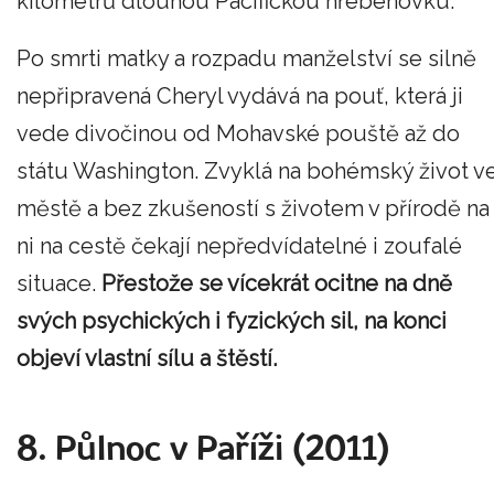
kilometrů dlouhou Pacifickou hřebenovku.
Po smrti matky a rozpadu manželství se silně
nepřipravená Cheryl vydává na pouť, která ji
vede divočinou od Mohavské pouště až do
státu Washington. Zvyklá na bohémský život v
městě a bez zkušeností s životem v přírodě na
ni na cestě čekají nepředvídatelné i zoufalé
situace.
Přestože se vícekrát ocitne na dně
svých psychických i fyzických sil, na konci
objeví vlastní sílu a štěstí.
8. Půlnoc v Paříži (2011)