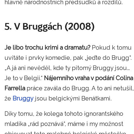
hlavně národnostních předsudků a rozdílů.
5. V Bruggách (2008)
Je libo trochu krimi a dramatu?
Pokud k tomu
uvítáte i prvky komedie, pak „jeďte do Brugg“.
„A já ani nevěděl, kde ty pitomý Bruggy jsou…
Je to v Belgii.“
Nájemního vraha v podání Colina
Farrella
práce zavála do Brugg. A to ani netušil,
že
Bruggy
jsou belgickými Benátkami.
Díky tomu, že kolega tohoto ignorantského
mladíka „rád poznává“, máme i my možnost