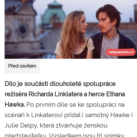
Před úsvitem
Dílo je součástí dlouholeté spolupráce
režiséra Richarda Linklatera a herce Ethana
Hawka.
Po prvním díle se ke spolupráci na
scénáři k Linkaterovi přidal i samotný Hawke i
Julie Delpy, která ztvárňuje ženskou
představitelku. Výsledkem jsou tři snímky,