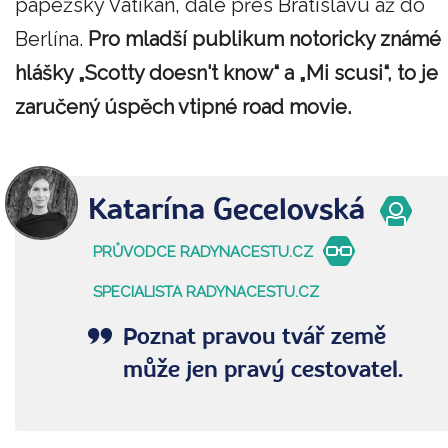
papežský Vatikán, dále přes Bratislavu až do
Berlína.
Pro mladší publikum notoricky známé
hlášky „Scotty doesn't know“ a „Mi scusi“, to je
zaručený úspěch vtipné road movie.
Katarína Gecelovská
PRŮVODCE RADYNACESTU.CZ
SPECIALISTA RADYNACESTU.CZ
Poznat pravou tvář země
může jen pravý cestovatel.