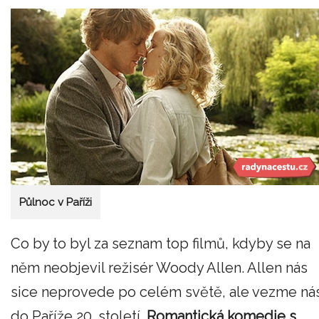
Půlnoc v Paříži
Co by to byl za seznam top filmů, kdyby se na
něm neobjevil režisér Woody Allen. Allen nás
sice neprovede po celém světě, ale vezme ná
do Paříže 20. století.
Romantická komedie s