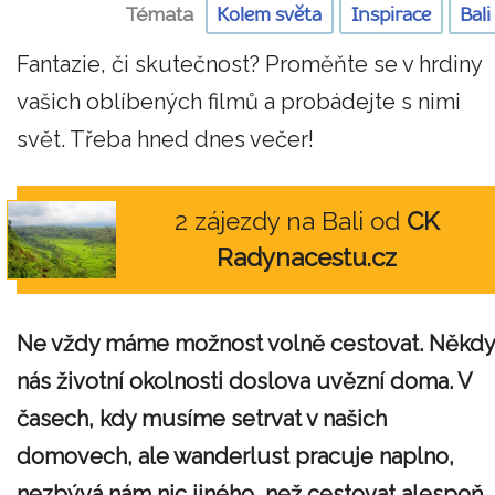
Témata
Kolem světa
Inspirace
Bali
Fantazie, či skutečnost? Proměňte se v hrdiny
vašich oblíbených filmů a probádejte s nimi
svět. Třeba hned dnes večer!
2 zájezdy na Bali od
CK
Radynacestu.cz
Ne vždy máme možnost volně cestovat. Někdy
nás životní okolnosti doslova uvězní doma. V
časech, kdy musíme setrvat v našich
domovech, ale wanderlust pracuje naplno,
nezbývá nám nic jiného, než cestovat alespoň