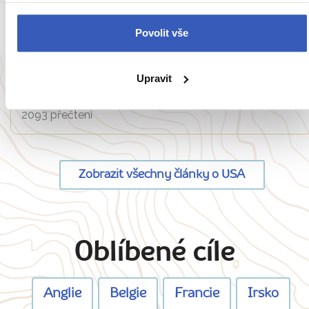
Povolit vše
Inspirace
Manhattan a architektura 21. století aneb
Upravit
Když se staví do výšky, zábavně a zeleně
2093 přečtení
Zobrazit všechny články o USA
Oblíbené cíle
Anglie
Belgie
Francie
Irsko