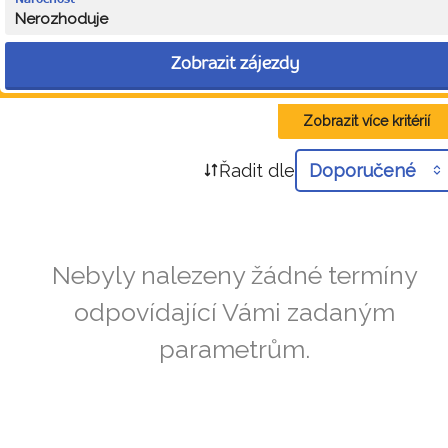
Nerozhoduje
Zobrazit zájezdy
Zobrazit více kritérií
Řadit dle
Doporučené
Nebyly nalezeny žádné termíny
odpovídající Vámi zadaným
parametrům.