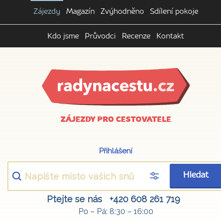
Zájezdy
Magazín
Zvýhodněno
Sdílení pokoje
Kdo jsme
Průvodci
Recenze
Kontakt
ZÁJEZDY PRO CESTOVATELE
Přihlášení
Hledat
Ptejte se nás
+420 608 261 719
Po – Pá: 8:30 – 16:00