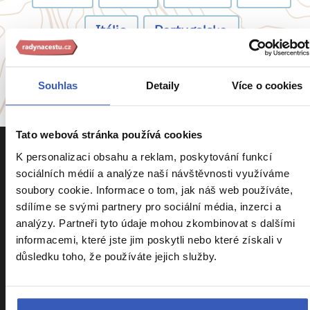
Itálie
Portugalsko
a
54 dalších koutů světa
Souhlas
Detaily
Více o cookies
Tato webová stránka používá cookies
K personalizaci obsahu a reklam, poskytování funkcí
sociálních médií a analýze naší návštěvnosti využíváme
soubory cookie. Informace o tom, jak náš web používáte,
sdílíme se svými partnery pro sociální média, inzerci a
Informace k zájezdům
analýzy. Partneři tyto údaje mohou zkombinovat s dalšími
informacemi, které jste jim poskytli nebo které získali v
důsledku toho, že používáte jejich služby.
Cestovní pojištění Kooperativa
Cestovní pojištění Slavia