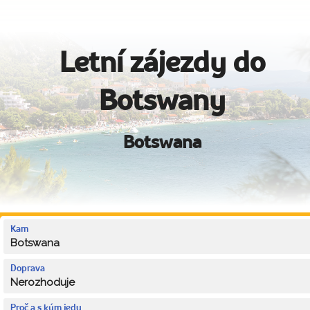
Letní zájezdy do
Botswany
Botswana
Kam
Botswana
Doprava
Nerozhoduje
Proč a s kým jedu