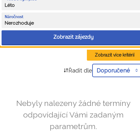
Léto
Náročnost
Nerozhoduje
Zobrazit zájezdy
Zobrazit více kritérií
Řadit dle
Doporučené
Nebyly nalezeny žádné termíny
odpovídající Vámi zadaným
parametrům.