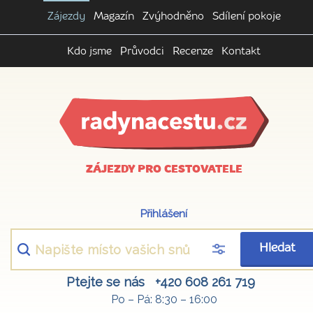
Zájezdy
Magazín
Zvýhodněno
Sdílení pokoje
Kdo jsme
Průvodci
Recenze
Kontakt
ZÁJEZDY PRO CESTOVATELE
Přihlášení
Hledat
Ptejte se nás
+420 608 261 719
Po – Pá: 8:30 – 16:00