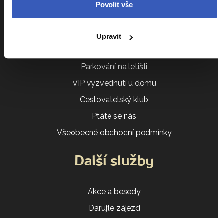
Kalendář zájezdů
Povolit vše
Srovnání zájezdů
Náročnost zájezdů
Upravit
Sdílení pokoje
Parkování na letišti
VIP vyzvednutí u domu
Cestovatelský klub
Ptáte se nás
Všeobecné obchodní podmínky
Další služby
Akce a besedy
Darujte zájezd