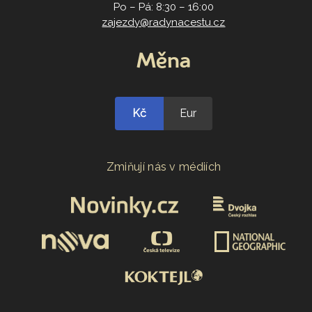
Po – Pá: 8:30 – 16:00
zajezdy@radynacestu.cz
Měna
Kč
Eur
Zmiňují nás v médiích