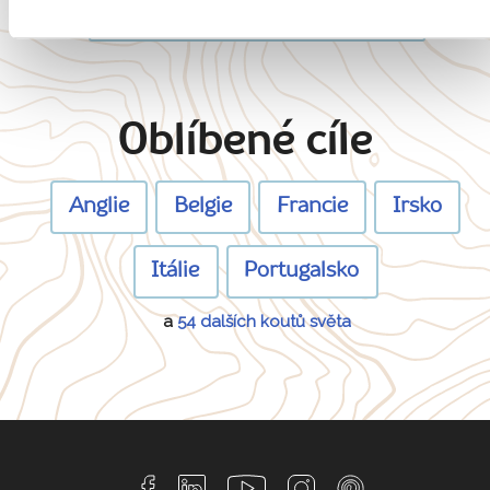
Zobrazit všechny články o Maltě
Oblíbené cíle
Anglie
Belgie
Francie
Irsko
Itálie
Portugalsko
a
54 dalších koutů světa