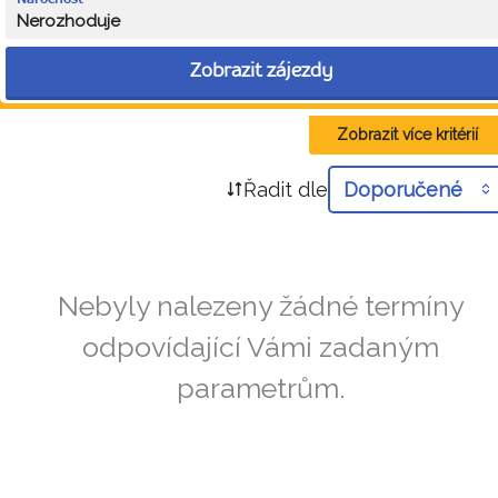
Nerozhoduje
Zobrazit zájezdy
Zobrazit více kritérií
Řadit dle
Doporučené
Nebyly nalezeny žádné termíny
odpovídající Vámi zadaným
parametrům.