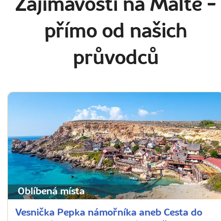
Zajímavosti na Maltě
-
přímo od našich
průvodců
Oblíbená místa
Vesnička Pepka námořníka aneb Cesta do