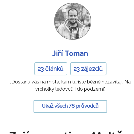
Jiří Toman
23 článků
23 zájezdů
„Dostanu vás na místa, kam turisté běžně nezavítají. Na
vrcholky ledovců i do podzemí."
Ukaž všech 78 průvodců