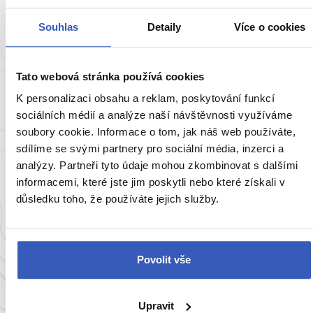
Souhlas
Detaily
Více o cookies
Tato webová stránka používá cookies
K personalizaci obsahu a reklam, poskytování funkcí
sociálních médií a analýze naší návštěvnosti využíváme
soubory cookie. Informace o tom, jak náš web používáte,
sdílíme se svými partnery pro sociální média, inzerci a
analýzy. Partneři tyto údaje mohou zkombinovat s dalšími
Inspirace
informacemi, které jste jim poskytli nebo které získali v
Zajímavá místa jihovýchodní Malty:
důsledku toho, že používáte jejich služby.
rybářská vesnice, modrá jeskyně a tajemné
megality
Povolit vše
10625 přečtení
Upravit