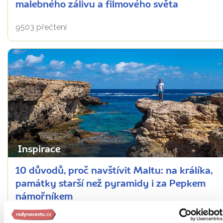
malebného zálivu a filmového světa
9503 přečtení
Inspirace
10 důvodů, proč navštívit Maltu: na králíka,
památky starší než pyramidy i za Pepkem
námořníkem
16670 přečtení