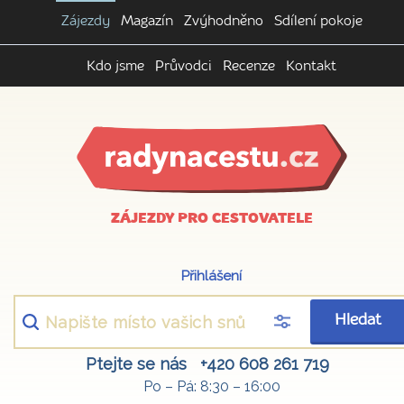
Zájezdy
Magazín
Zvýhodněno
Sdílení pokoje
Kdo jsme
Průvodci
Recenze
Kontakt
ZÁJEZDY PRO CESTOVATELE
Přihlášení
Hledat
Ptejte se nás
+420 608 261 719
Po – Pá: 8:30 – 16:00