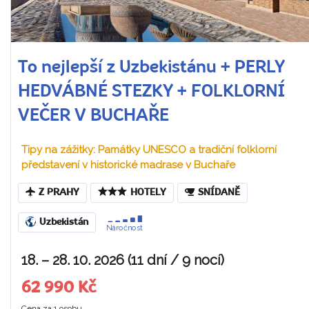
To nejlepší z Uzbekistánu + PERLY
HEDVÁBNÉ STEZKY + FOLKLORNÍ
VEČER V BUCHAŘE
Tipy na zážitky: Památky UNESCO a tradiční folklorní
představení v historické madrase v Buchaře
Z PRAHY
HOTELY
SNÍDANĚ
Uzbekistán
Náročnost
18. – 28. 10. 2026 (11 dní / 9 nocí)
62 990 Kč
Cena za 1 osobu