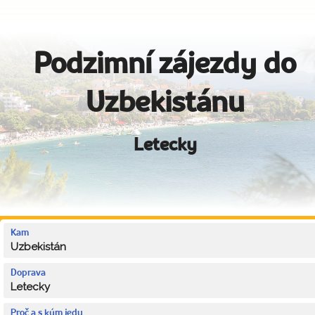
Podzimní zájezdy do
Uzbekistánu
Letecky
Kam
Uzbekistán
Doprava
Letecky
Proč a s kým jedu