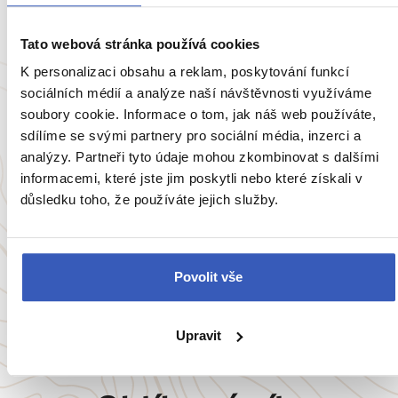
Tato webová stránka používá cookies
K personalizaci obsahu a reklam, poskytování funkcí
sociálních médií a analýze naší návštěvnosti využíváme
Inspirace
soubory cookie. Informace o tom, jak náš web používáte,
sdílíme se svými partnery pro sociální média, inzerci a
7 nejzajímavějších míst Uzbekistánu:
analýzy. Partneři tyto údaje mohou zkombinovat s dalšími
snídaně na tržišti či v paláci, oběd v horách
informacemi, které jste jim poskytli nebo které získali v
a noc pod hvězdami
důsledku toho, že používáte jejich služby.
7678 přečtení
Povolit vše
Zobrazit všechny články o Uzbekistánu
Upravit