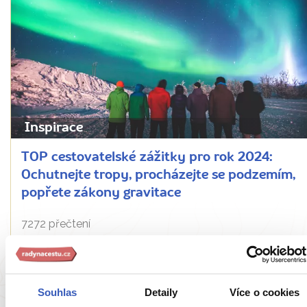
Inspirace
TOP cestovatelské zážitky pro rok 2024:
Ochutnejte tropy, procházejte se podzemím,
popřete zákony gravitace
7272 přečtení
Souhlas
Detaily
Více o cookies