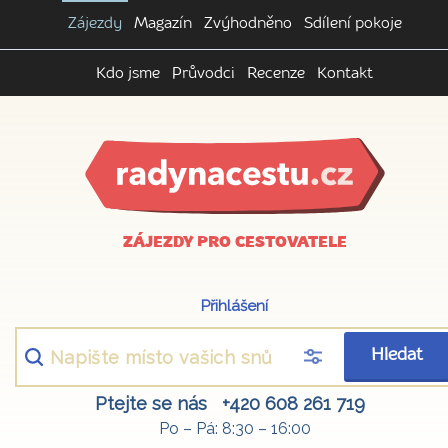
Zájezdy
Magazín
Zvýhodněno
Sdílení pokoje
Kdo jsme
Průvodci
Recenze
Kontakt
ZÁJEZDY PRO CESTOVATELE
Přihlášení
Hledat
Ptejte se nás
+420 608 261 719
Po – Pá: 8:30 – 16:00