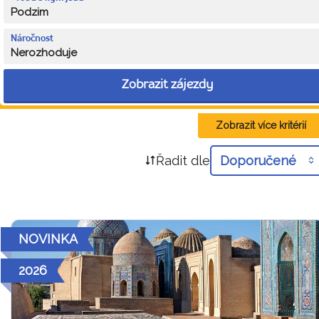
Podzim
Náročnost
Nerozhoduje
Zobrazit zájezdy
Zobrazit více kritérií
Řadit dle
Doporučené
NOVINKA
2026