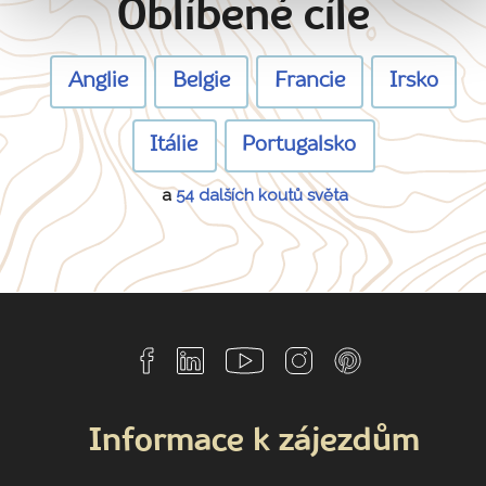
Oblíbené cíle
Anglie
Belgie
Francie
Irsko
Itálie
Portugalsko
a
54 dalších koutů světa
Informace k zájezdům