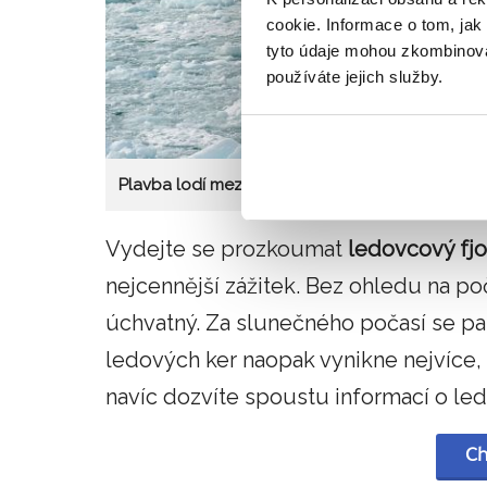
cookie. Informace o tom, jak
tyto údaje mohou zkombinovat
používáte jejich služby.
Plavba lodí mezi krami
Vydejte se prozkoumat
ledovcový fjo
nejcennější zážitek. Bez ohledu na po
úchvatný. Za slunečného počasí se pa
ledových ker naopak vynikne nejvíce,
navíc dozvíte spoustu informací o led
Ch