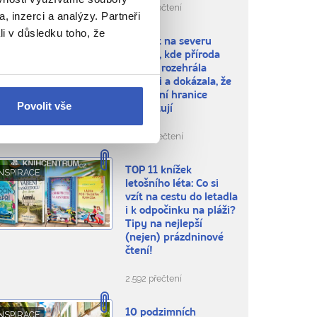
1.507 přečtení
, inzerci a analýzy. Partneři
li v důsledku toho, že
10 míst na severu
NSPIRACE
Evropy, kde příroda
naplno rozehrála
fantazii a dokázala, že
v tvoření hranice
Povolit vše
neexistují
9.073 přečtení
TOP 11 knížek
NSPIRACE
letošního léta: Co si
vzít na cestu do letadla
i k odpočinku na pláži?
Tipy na nejlepší
(nejen) prázdninové
čtení!
2.592 přečtení
10 podzimních
NSPIRACE