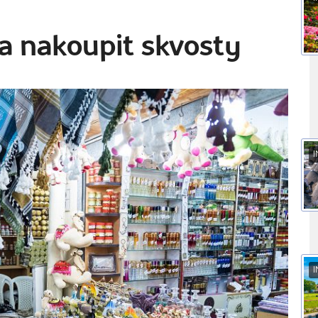
a nakoupit skvosty
I
I