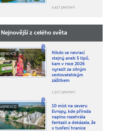
4.427 přečtení
Nejnovější z celého světa
Nikdo se nevrací
NSPIRACE
stejný aneb 5 tipů,
kam v roce 2026
vyrazit za silným
cestovatelským
zážitkem
1.507 přečtení
10 míst na severu
NSPIRACE
Evropy, kde příroda
naplno rozehrála
fantazii a dokázala, že
v tvoření hranice