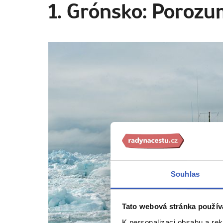
1. Grónsko: Porozu
Souhlas
Tato webová stránka použív
K personalizaci obsahu a re