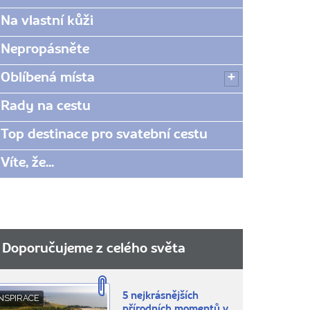
Na vlastní kůži
Nepropásněte
Oblíbená místa
Rady na cestu
Top destinace pro svatební cestu
Víte, že...
Doporučujeme z celého světa
5 nejkrásnějších
NSPIRACE
přírodních momentů v