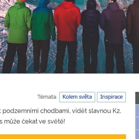
Témata
Kolem světa
Inspirace
t podzemními chodbami, vidět slavnou K2.
ás může čekat ve světě!