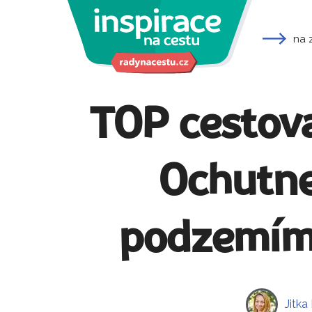
na 
TOP cestova
Ochutne
podzemím,
Jitka