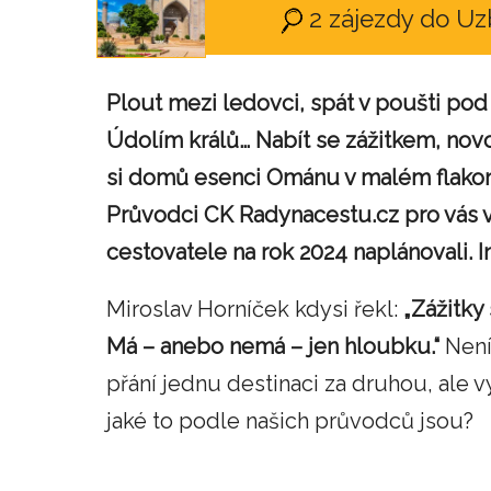
2 zájezdy do U
Plout mezi ledovci, spát v poušti po
Údolím králů… Nabít se zážitkem, novo
si domů esenci Ománu v malém flakonu
Průvodci CK Radynacestu.cz pro vás vyb
cestovatele na rok 2024 naplánovali. In
Miroslav Horníček kdysi řekl:
„Zážitky 
Má – anebo nemá – jen hloubku.“
Není
přání jednu destinaci za druhou, ale vy
jaké to podle našich průvodců jsou?