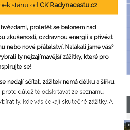
zbekistánu od
CK Radynacestu.cz
d hvězdami, proletět se balonem nad
u zkušeností, ozdravnou energií a přivézt
 nebo nové přátelství. Nalákali jsme vás?
rali ty nejzajímavější zážitky, které pro
spirujte se!
se nedají sčítat, zážitek nemá délku a šířku.
 proto důležité odškrtávat ze seznamu
bírat ty, kde vás čekají skutečné zážitky. A
I