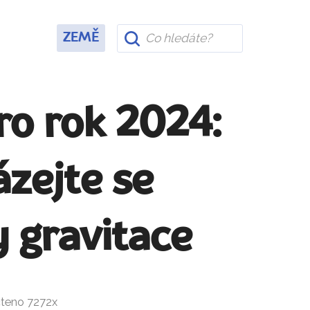
ZEMĚ
ro rok 2024:
zejte se
 gravitace
čteno 7272x