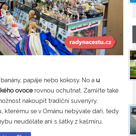
I
e banány, papáje nebo kokosy. No a
u
ického ovoce
rovnou ochutnat. Zamiřte také
možnost nakoupit tradiční suvenýry.
mu, kterému se v Ománu nebývale daří, tedy
I
hybu neuděláte ani s šátky z kašmíru.