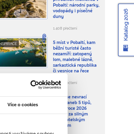
Pobaltí: národní parky,
Katalog 2026
vodopády i písečné
duny
1.408 přečtení
5 míst v Pobaltí, kam
NSPIRACE
běžní turisté často
nezamíří: zatopený
lom, malebné lázně,
sarkastická republika
či vesnice na řece
4.001 přečtení
Nikdo se nevrací
NSPIRACE
stejný aneb 5 tipů,
Více o cookies
kam v roce 2026
vyrazit za silným
cestovatelským
zážitkem
ěvnosti využíváme soubory