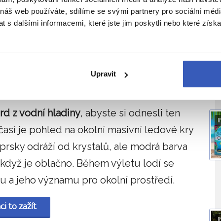
 náš web používáte, sdílíme se svými partnery pro sociální média
 s dalšími informacemi, které jste jim poskytli nebo které získa
I
Upravit
rd z vodní hladiny
, abyste si odnesli ten
I
časí je pohled na okolní masivní ledové kry
prsky odráží od krystalů, ale modrá barva
 když je oblačno. Během výletu lodí se
u a jeho významu pro okolní prostředí.
ci to zažít
I