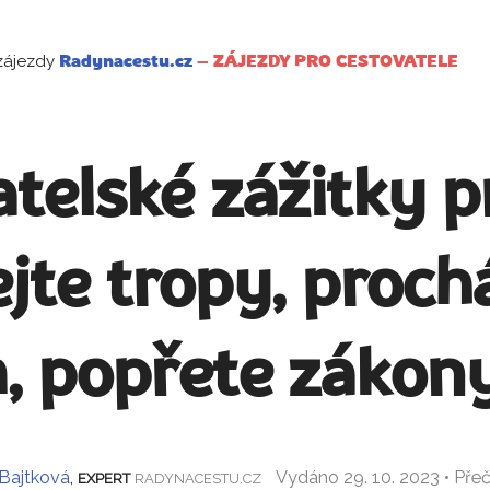
zájezdy
Radynacestu.cz
–
ZÁJEZDY PRO CESTOVATELE
telské zážitky p
jte tropy, prochá
 popřete zákony
 Bajtková
,
Vydáno 29. 10. 2023 • Pře
EXPERT
RADYNACESTU.CZ