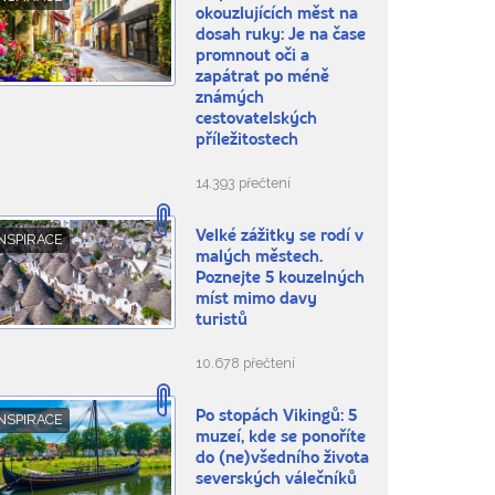
okouzlujících měst na
dosah ruky: Je na čase
promnout oči a
zapátrat po méně
známých
cestovatelských
příležitostech
14.393 přečtení
Velké zážitky se rodí v
NSPIRACE
malých městech.
Poznejte 5 kouzelných
míst mimo davy
turistů
10.678 přečtení
Po stopách Vikingů: 5
NSPIRACE
muzeí, kde se ponoříte
do (ne)všedního života
severských válečníků