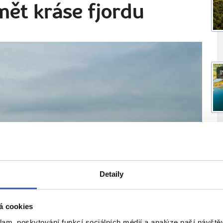
mět kráse fjordu
I
I
Detaily
á cookies
klam, poskytování funkcí sociálních médií a analýze naší návšt