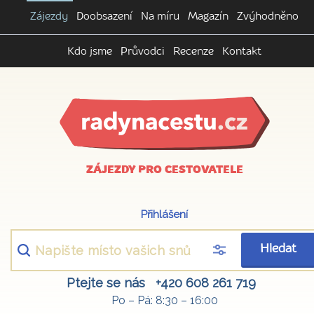
Zájezdy
Doobsazení
Na míru
Magazín
Zvýhodněno
Kdo jsme
Průvodci
Recenze
Kontakt
ZÁJEZDY PRO CESTOVATELE
Přihlášení
Hledat
Ptejte se nás
+420 608 261 719
Po – Pá: 8:30 – 16:00