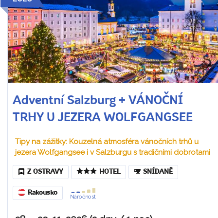
Adventní Salzburg + VÁNOČNÍ
TRHY U JEZERA WOLFGANGSEE
Tipy na zážitky: Kouzelná atmosféra vánočních trhů u
jezera Wolfgangsee i v Salzburgu s tradičními dobrotami
Z OSTRAVY
HOTEL
SNÍDANĚ
Rakousko
Náročnost