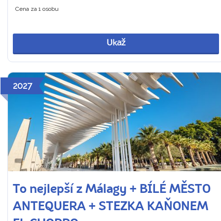
Cena za 1 osobu
Ukaž
2027
To nejlepší z Málagy + BÍLÉ MĚSTO
ANTEQUERA + STEZKA KAŇONEM