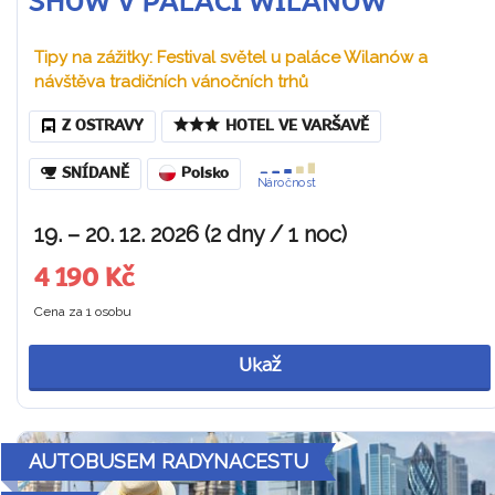
SHOW V PALÁCI WILANÓW
Tipy na zážitky: Festival světel u paláce Wilanów a
návštěva tradičních vánočních trhů
Z OSTRAVY
HOTEL VE VARŠAVĚ
SNÍDANĚ
Polsko
Náročnost
19. – 20. 12. 2026 (2 dny / 1 noc)
4 190 Kč
Cena za 1 osobu
Ukaž
AUTOBUSEM RADYNACESTU