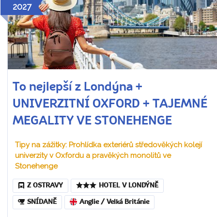
2027
To nejlepší z Londýna +
UNIVERZITNÍ OXFORD + TAJEMNÉ
MEGALITY VE STONEHENGE
Tipy na zážitky: Prohlídka exteriérů středověkých kolejí
univerzity v Oxfordu a pravěkých monolitů ve
Stonehenge
Z OSTRAVY
HOTEL V LONDÝNĚ
SNÍDANĚ
Anglie / Velká Británie