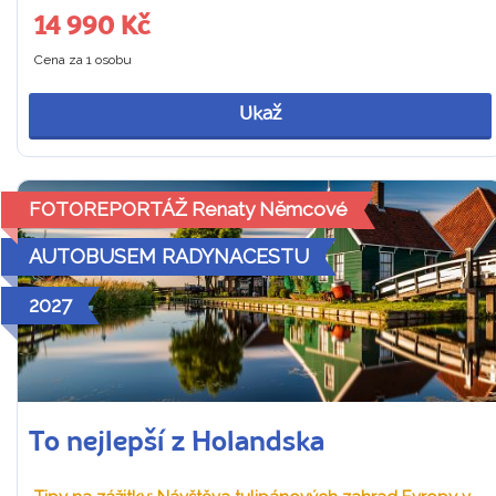
14 990 Kč
Cena za 1 osobu
Ukaž
FOTOREPORTÁŽ Renaty Němcové
AUTOBUSEM RADYNACESTU
2027
To nejlepší z Holandska