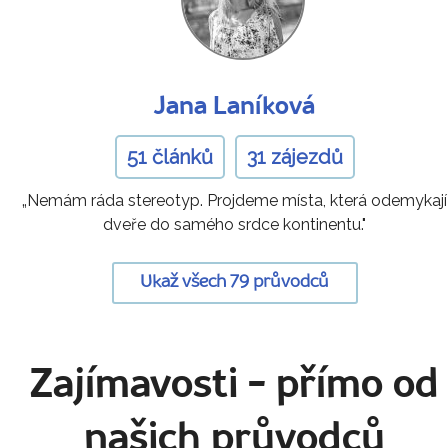
Jana Laníková
51 článků
31 zájezdů
„Nemám ráda stereotyp. Projdeme místa, která odemykají
dveře do samého srdce kontinentu."
Ukaž všech 79 průvodců
Zajímavosti
- přímo od
našich průvodců