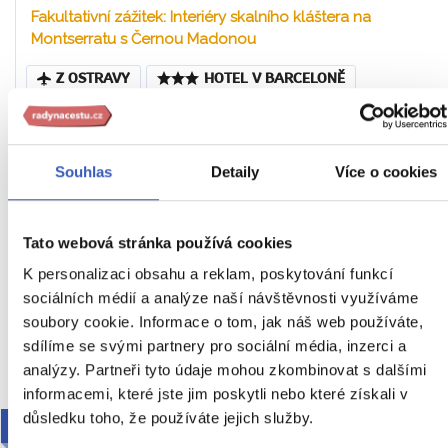
Fakultativní zážitek: Interiéry skalního kláštera na
Montserratu s Černou Madonou
Z OSTRAVY
HOTEL V BARCELONĚ
SNÍDANĚ
Španělsko
Náročnost
Souhlas
Detaily
Více o cookies
30. 3. – 3. 4. 2027 (5 dní / 4 noci)
Včetně VIP vyzvednutí
24 990 Kč
Tato webová stránka používá cookies
Cena za 1 osobu
K personalizaci obsahu a reklam, poskytování funkcí
sociálních médií a analýze naší návštěvnosti využíváme
soubory cookie. Informace o tom, jak náš web používáte,
Ukaž
sdílíme se svými partnery pro sociální média, inzerci a
analýzy. Partneři tyto údaje mohou zkombinovat s dalšími
informacemi, které jste jim poskytli nebo které získali v
důsledku toho, že používáte jejich služby.
AUTOBUSEM RADYNACESTU