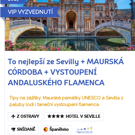
VIP VYZVEDNUTÍ
To nejlepší ze Sevilly + MAURSKÁ
CÓRDOBA + VYSTOUPENÍ
ANDALUSKÉHO FLAMENCA
Tipy na zážitky: Maurské památky UNESCO a Sevilla z
paluby lodi i taneční vystoupení flamenca
Z OSTRAVY
HOTEL V SEVILLE
SNÍDANĚ
Španělsko
Náročnost