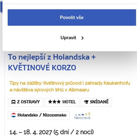
2027
Povolit vše
Upravit
To nejlepší z Holandska +
KVĚTINOVÉ KORZO
Tipy na zážitky: Květinový průvod i zahrady Keukenhofu
a návštěva sýrových trhů v Alkmaaru
Z OSTRAVY
HOTEL
SNÍDANĚ
Holandsko / Nizozemsko
Náročnost
14. – 18. 4. 2027 (5 dní / 2 noci)