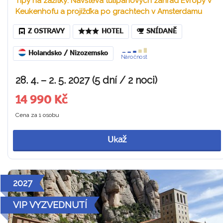
Tipy na zážitky: Návštěva tulipánových zahrad Evropy v
Keukenhofu a projížďka po grachtech v Amsterdamu
Z OSTRAVY
HOTEL
SNÍDANĚ
Holandsko / Nizozemsko
Náročnost
28. 4. – 2. 5. 2027 (5 dní / 2 noci)
14 990 Kč
Cena za 1 osobu
Ukaž
2027
VIP VYZVEDNUTÍ