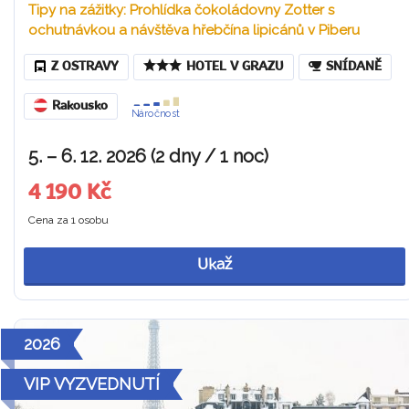
Tipy na zážitky: Prohlídka čokoládovny Zotter s
ochutnávkou a návštěva hřebčína lipicánů v Piberu
Z OSTRAVY
HOTEL V GRAZU
SNÍDANĚ
Rakousko
Náročnost
5. – 6. 12. 2026 (2 dny / 1 noc)
4 190 Kč
Cena za 1 osobu
Ukaž
2026
VIP VYZVEDNUTÍ