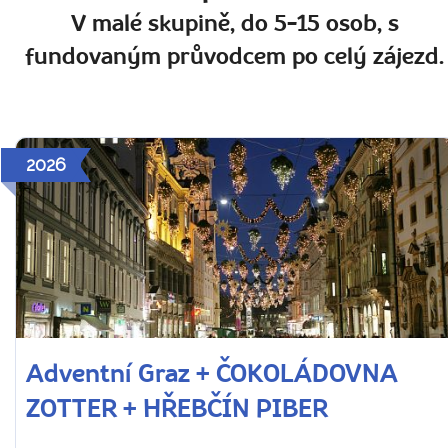
V malé skupině, do 5-15 osob, s
fundovaným průvodcem po celý zájezd.
2026
Adventní Graz + ČOKOLÁDOVNA
ZOTTER + HŘEBČÍN PIBER