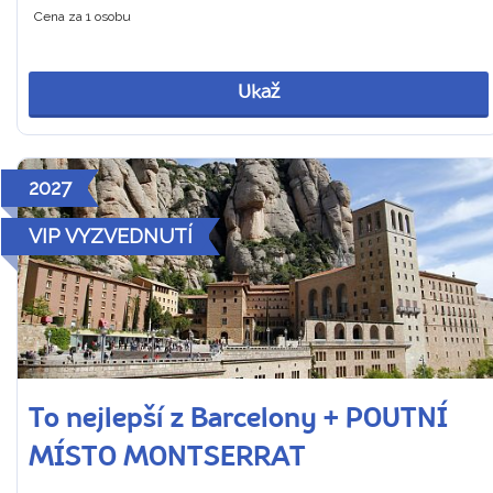
Cena za 1 osobu
Ukaž
2027
VIP VYZVEDNUTÍ
To nejlepší z Barcelony + POUTNÍ
MÍSTO MONTSERRAT