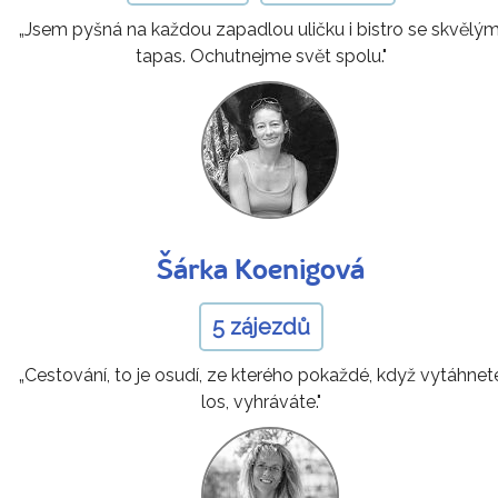
„Jsem pyšná na každou zapadlou uličku i bistro se skvělým
tapas. Ochutnejme svět spolu."
Šárka Koenigová
5 zájezdů
„Cestování, to je osudí, ze kterého pokaždé, když vytáhnet
los, vyhráváte."