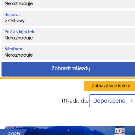
Nerozhoduje
Doprava
z Ostravy
Proč a s kým jedu
Nerozhoduje
Náročnost
Nerozhoduje
Zobrazit zájezdy
Zobrazit více kritérií
Řadit dle
Doporučené
2026