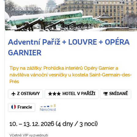
Adventní Paříž + LOUVRE + OPÉRA
GARNIER
Tipy na zážitky: Prohlídka interiérů Opéry Garnier a
návštěva vánoční vesničky u kostela Saint-Germain-des-
Prés
Z OSTRAVY
HOTEL V PAŘÍŽI
SNÍDANĚ
Francie
Náročnost
10. – 13. 12. 2026 (4 dny / 3 noci)
Včetně VIP vyzvednutí