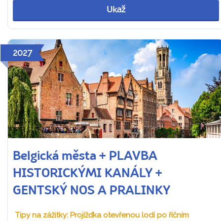
Ukaž
2027
Belgická města + PLAVBA
HISTORICKÝMI KANÁLY +
GENTSKÝ NOS A PRALINKY
Tipy na zážitky: Projížďka otevřenou lodí po říčním