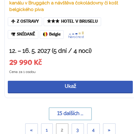
kanálu v Bruggách a návštěva čokoládovny či košt
belgického piva
Z OSTRAVY
HOTEL V BRUSELU
SNÍDANĚ
Belgie
Náročnost
12. – 16. 5. 2027 (5 dní / 4 noci)
29 990 Kč
Cena za 1 osobu
Ukaž
15
dalších ...
«
1
2
3
4
»