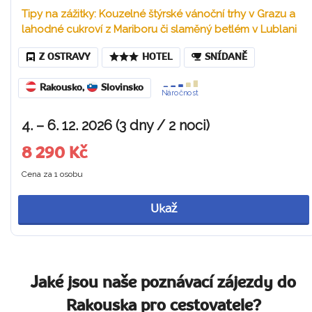
Tipy na zážitky: Kouzelné štýrské vánoční trhy v Grazu a
lahodné cukroví z Mariboru či slaměný betlém v Lublani
Z OSTRAVY
HOTEL
SNÍDANĚ
Rakousko
,
Slovinsko
Náročnost
4. – 6. 12. 2026 (3 dny / 2 noci)
8 290 Kč
Cena za 1 osobu
Ukaž
Jaké jsou naše poznávací zájezdy do
Rakouska pro cestovatele?