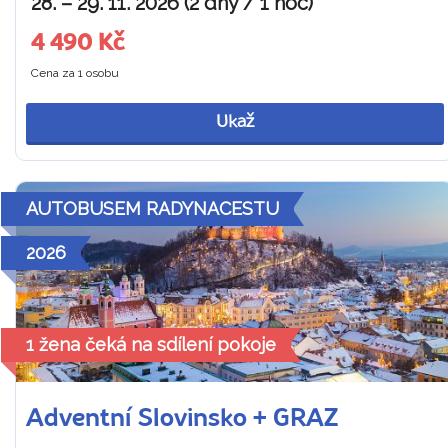
28. – 29. 11. 2026 (2 dny / 1 noc)
4 490 Kč
Cena za 1 osobu
Ukaž
AUTOBUSEM RADYNACESTU
2026
1 žena čeká na sdílení pokoje
Adventní Slovinsko + GRAZ