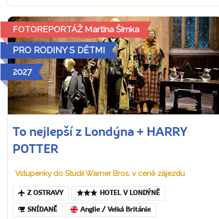
FOTOREPORTÁŽ Martina Šimka
PRO RODINY S DĚTMI
2027
To nejlepší z Londýna + HARRY
POTTER
Vstupenky do Studií Warner Bros. v ceně zájezdu
Z OSTRAVY
HOTEL V LONDÝNĚ
SNÍDANĚ
Anglie / Velká Británie