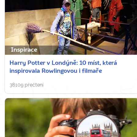
Inspirace
Harry Potter v Londýně: 10 míst, která
inspirovala Rowlingovou i filmaře
38109 přečtení