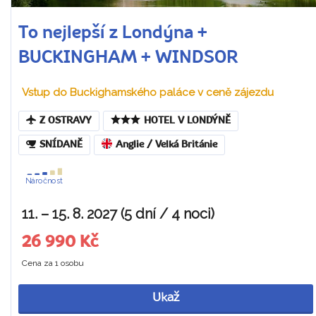
To nejlepší z Londýna +
BUCKINGHAM + WINDSOR
Vstup do Buckighamského paláce v ceně zájezdu
Z OSTRAVY
HOTEL V LONDÝNĚ
SNÍDANĚ
Anglie / Velká Británie
Náročnost
11. – 15. 8. 2027 (5 dní / 4 noci)
26 990 Kč
Cena za 1 osobu
Ukaž