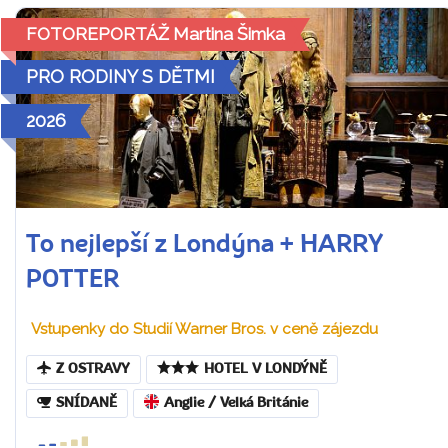
FOTOREPORTÁŽ Martina Šimka
PRO RODINY S DĚTMI
2026
To nejlepší z Londýna + HARRY
POTTER
Vstupenky do Studií Warner Bros. v ceně zájezdu
Z OSTRAVY
HOTEL V LONDÝNĚ
SNÍDANĚ
Anglie / Velká Británie