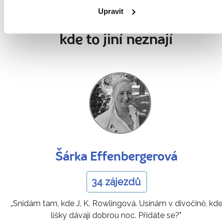
Upravit
Naši průvodci vás zavedou i tam,
kde to jiní neznají
Šárka Effenbergerová
34 zájezdů
„Snídám tam, kde J. K. Rowlingová. Usínám v divočině, kd
lišky dávají dobrou noc. Přidáte se?"