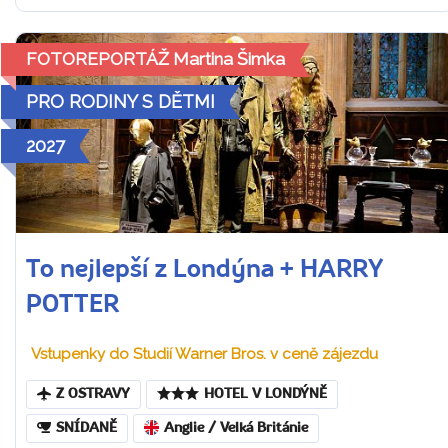
FOTOREPORTÁŽ Martina Šimka
PRO RODINY S DĚTMI
2027
To nejlepší z Londýna + HARRY
POTTER
Vstupenky do Studií Warner Bros. v ceně zájezdu
Z OSTRAVY
HOTEL V LONDÝNĚ
SNÍDANĚ
Anglie / Velká Británie