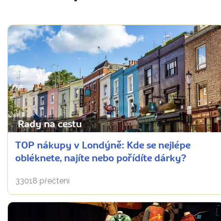
Rady na cestu
TOP nákupy v Londýně: Kde se nejlépe
obléknete, najíte nebo pořídíte dárky?
33018 přečtení