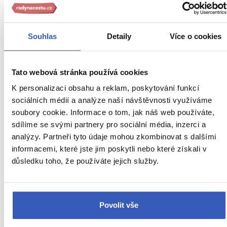
To nejlepší z Londýna + WINDSOR
Souhlas
Detaily
Více o cookies
Vstupenka do Windsoru v ceně zájezdu
Z OSTRAVY
HOTEL V LONDÝNĚ
Tato webová stránka používá cookies
SNÍDANĚ
Anglie / Velká Británie
K personalizaci obsahu a reklam, poskytování funkcí
sociálních médií a analýze naší návštěvnosti využíváme
soubory cookie. Informace o tom, jak náš web používáte,
Náročnost
sdílíme se svými partnery pro sociální média, inzerci a
3. – 6. 10. 2027 (4 dny / 3 noci)
analýzy. Partneři tyto údaje mohou zkombinovat s dalšími
informacemi, které jste jim poskytli nebo které získali v
22 990 Kč
důsledku toho, že používáte jejich služby.
Cena za 1 osobu
Ukaž
Povolit vše