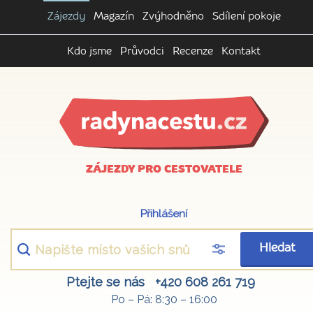
Zájezdy
Magazín
Zvýhodněno
Sdílení pokoje
Kdo jsme
Průvodci
Recenze
Kontakt
ZÁJEZDY PRO CESTOVATELE
Přihlášení
Hledat
Ptejte se nás
+420 608 261 719
Po – Pá: 8:30 – 16:00