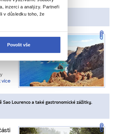
, inzerci a analýzy. Partneři
li v důsledku toho, že
o útesech.
– Alena Kučerová
Povolit vše
t k
dy
t více
vě Sao Lourenco a také gastronomické zážitky.
ásti