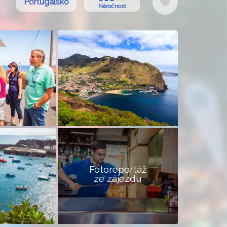
Do
Portugalsko
Náročnost
oblíbených
Fotoreportáž
ze zájezdu