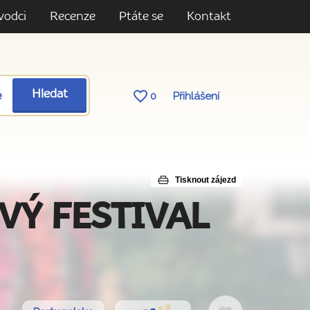
vodci
Recenze
Ptáte se
Kontakt
ě
Hledat
0
Přihlášení
Tisknout zájezd
NOVÝ FESTIVAL