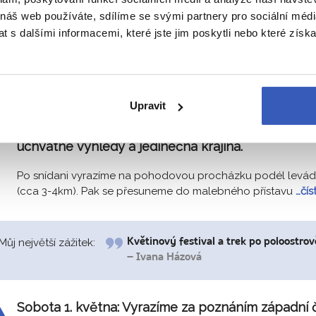
 náš web používáte, sdílíme se svými partnery pro sociální média
 s dalšími informacemi, které jste jim poskytli nebo které získa
Můj největší zážitek:
Každý den byl úžasný, nejvíc asi trek p
Pátek 30. dubna:
Dnes se vydáme na příjemnou
Upravit
procházku podél levády. Poté budeme pokračova
nejvýchodnějšímu cípu Madeiry, kde nás čekají
úchvatné výhledy a jedinečná krajina.
Po snídani vyrazíme na pohodovou procházku podél levá
(cca 3-4km). Pak se přesuneme do malebného přístavu
…čís
Můj největší zážitek:
Květinový festival a trek po poloostro
– Ivana Házová
Sobota 1. května:
Vyrazíme za poznáním západní č