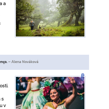
a a
u
enço.
– Alena Nováková
osti.
 s
u v