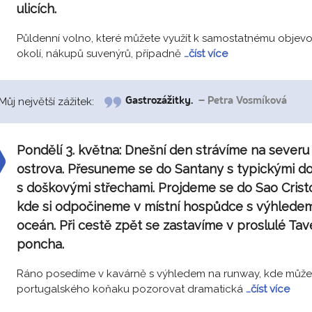
ulicích.
Půldenní volno, které můžete využít k samostatnému objev
okolí, nákupů suvenýrů, případně
…číst více
Můj největší zážitek:
Gastrozážitky.
– Petra Vosmíková
Pondělí 3. května:
Dnešní den strávíme na severu
ostrova. Přesuneme se do Santany s typickými 
s doškovými střechami. Projdeme se do Sao Crist
kde si odpočineme v místní hospůdce s výhlede
oceán. Při cestě zpět se zastavíme v proslulé Ta
poncha.
Ráno posedíme v kavárně s výhledem na runway, kde můž
portugalského koňaku pozorovat dramatická
…číst více