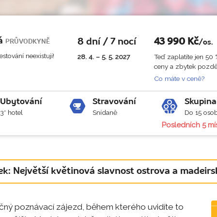
á
8 dní / 7 nocí
43 990
Kč
PRŮVODKYNĚ
/os.
stování neexistují!
28. 4. – 5. 5. 2027
Teď zaplatíte jen 50
ceny a zbytek pozděj
Co máte v ceně?
Ubytování
Stravování
Skupina
3* hotel
Snídaně
Do 15 oso
Posledních 5 mí
ek: Největší květinová slavnost ostrova a madeirs
čný poznávací zájezd, během kterého uvidíte to