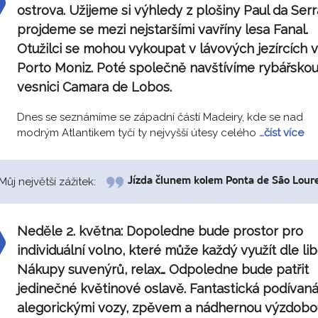
ostrova. Užijeme si výhledy z plošiny Paul da Serr
projdeme se mezi nejstaršími vavříny lesa Fanal.
Otužilci se mohou vykoupat v lávových jezírcích v
Porto Moniz. Poté společně navštívíme rybářsko
vesnici Camara de Lobos.
Dnes se seznámíme se západní částí Madeiry, kde se nad
modrým Atlantikem tyčí ty nejvyšší útesy celého
…číst více
Můj největší zážitek:
Jízda člunem kolem Ponta de São Lour
Neděle 2. května:
Dopoledne bude prostor pro
individuální volno, které může každý využít dle lib
Nákupy suvenýrů, relax… Odpoledne bude patřit
jedinečné květinové oslavě. Fantastická podívaná
alegorickými vozy, zpěvem a nádhernou výzdobo