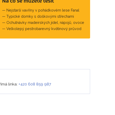
Na co se můžete těšit
Nejstarší vavříny v pohádkovém lese Fanal
Typické domky s doškovými střechami
Ochutnávky madeirských jídel, nápojů, ovoce
Velkolepý pestrobarevný květinový průvod
římá linka:
+420 608 859 987