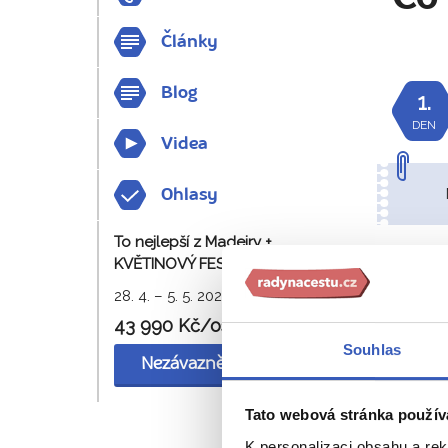
Články
Blog
1.
DEN
Videa
Ohlasy
To nejlepší z Madeiry +
KVĚTINOVÝ FESTIVAL
2.
DEN
28. 4. – 5. 5. 2027
43 990 Kč/os.
Souhlas
Nezávazně rezervovat
Tato webová stránka použív
K personalizaci obsahu a re