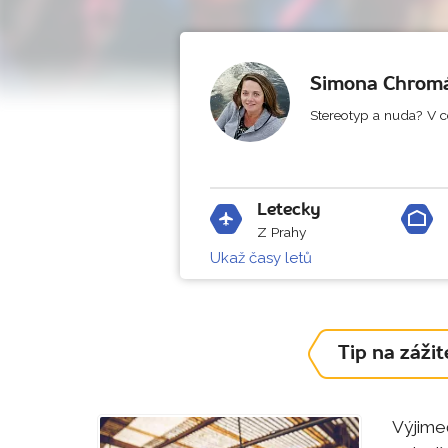
Simona Chrom
Stereotyp a nuda? V ce
Letecky
Z Prahy
Ukaž časy letů
Tip na zážit
Výjime