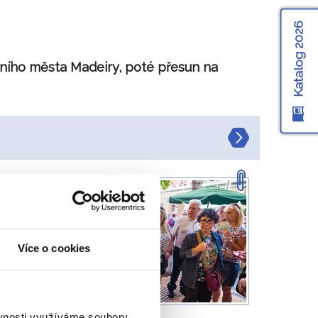
Katalog 2026
vního města Madeiry, poté přesun na
h
i
 se
Více o cookies
€)
ěvnosti využíváme soubory