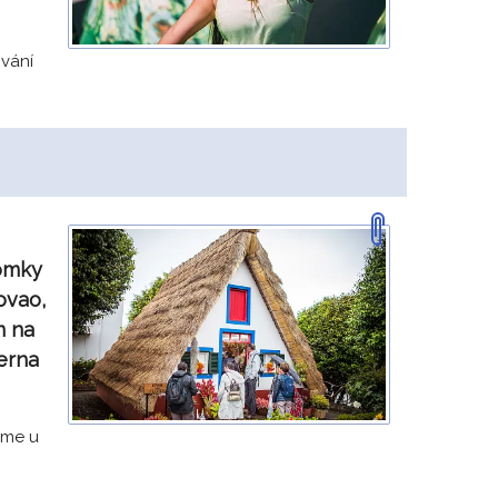
ování
domky
ovao,
m na
verna
eme u