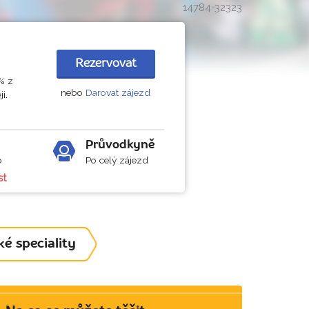
14784-32323
Rezervovat
 % z
nebo
Darovat zájezd
i.
Průvodkyně
b
Po celý zájezd
st
ké speciality