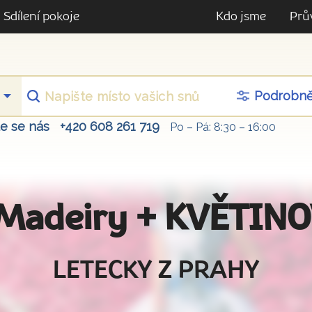
Sdílení pokoje
Kdo jsme
Prů
Podrobn
te se nás
+420 608 261 719
Po – Pá: 8:30 – 16:00
z Madeiry + KVĚTI
LETECKY Z PRAHY