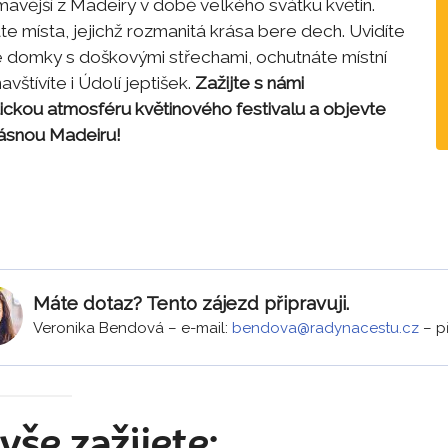
mavější z Madeiry v době velkého svátku květin.
e místa, jejichž rozmanitá krása bere dech. Uvidíte
é domky s doškovými střechami, ochutnáte místní
avštívíte i Údolí jeptišek.
Zažijte s námi
tickou atmosféru květinového festivalu a objevte
ásnou Madeiru!
Máte dotaz? Tento zájezd připravuji.
Veronika Bendová
–
e-mail:
bendova@radynacestu.cz
–
p
vše zažijete: