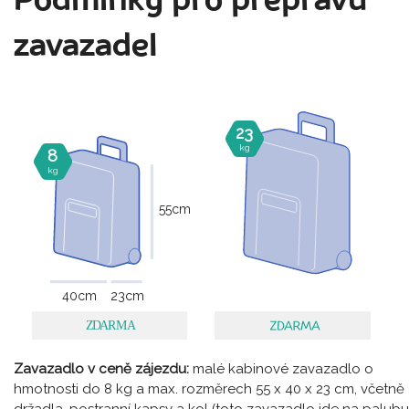
Podmínky pro přepravu
zavazadel
23
kg
8
kg
55
cm
40
cm
23
cm
Zavazadlo v ceně zájezdu:
malé kabinové zavazadlo o
hmotnosti do 8 kg a max. rozměrech 55 x 40 x 23 cm, včetně
držadla, postranní kapsy a kol (toto zavazadlo jde na palubu