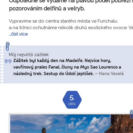
Odpoledne se vydáme na plavbu podél pobřeží 
pozorováním delfínů a velryb.
Vypravíme se do centra starého města ve Funchalu
a na tržnici ochutnáme několik druhů exotického ovoce. V
…číst více
Můj největší zážitek:
Zážitek byl každý den na Madeiře. Nejvíce hory,
vavřínový prales Fanal, čluny na Mys Sao Lourenco a
následný trek. Sestup do Údolí jeptišek.
– Hana Veselá
5.
DEN