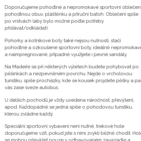
Doporučujeme pohodlné a nepromokavé sportovní oblečení
pohodlnou obuv, pláštěnku a příruční batoh. Oblečení spíše
po vrstvách (aby bylo možné podle potřeby
přidávat/odkládat).
Pohorky a kotníkové boty také nejsou nutností, stačí
pohodlné a ozkoušené sportovní boty, ideálně nepromokav
a naimpregnované, případně využijete i pevné sandály.
Na Madeiře se při některých výletech budete pohybovat po
pěšinkách a nezpevněném povrchu. Nejde o vrcholovou
turistiku, spíše procházky, kde se kousek projdete pěšky a pa
vás zase sveze autobus.
U delších pochodů je vždy uvedena náročnost, převýšení,
apod. Každopádně se jedná spíše o pohodovou turistiku,
kterou zvládne každý.
Speciální sportovní vybavení není nutné, trekové hole
doporučujeme vzít, pokud jste s nimi zvyklí běžně chodit. Hol
se mohou převážet pouze v odbavovaném zavazadle a