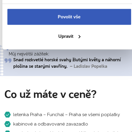
DEN
Čtvrtek 2. července:
Dle letového řádu
Povolit vše
individuální volno, transfer na letiště, odlet zpět
do ČR.
Upravit
Můj největší zážitek:
Snad rozkvetlé horské svahy žlutými květy a náhorní
plošina se starými vavříny.
– Ladislav Popelka
Co už máte v ceně?
letenka Praha – Funchal – Praha se všemi poplatky
kabinové a odbavované zavazadlo