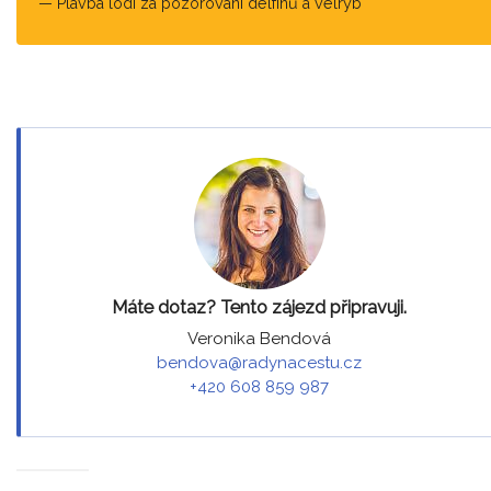
Plavba lodí za pozorování delfínů a velryb
Máte dotaz? Tento zájezd připravuji.
Veronika Bendová
bendova@radynacestu.cz
+420 608 859 987