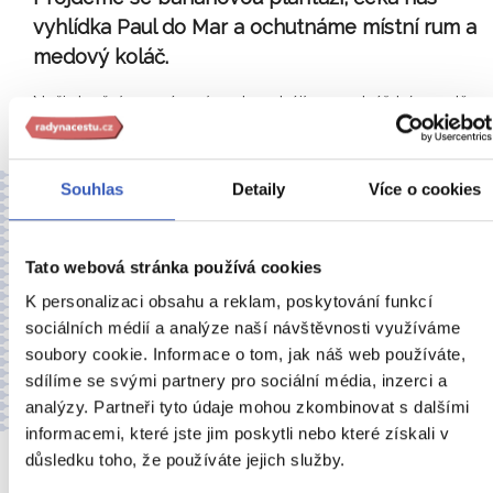
vyhlídka Paul do Mar a ochutnáme místní rum a
medový koláč.
Naši dnešní poznávací cestu zahájíme v rybářské osadě
Camara de Lobos, kterou navštívil i sám Winston
…číst více
Souhlas
Detaily
Více o cookies
Můj největší zážitek:
Samozřejmě celý pobyt byl plný zážitků. Nejlepším
zážitkem ale byla plavba plachetnicí při které jsme
Tato webová stránka používá cookies
sledovali západ slunce. Trochu jsme doufali, že uvidíme
delfíny, ale bohužel toto se nesplnilo, tak snad příště....
K personalizaci obsahu a reklam, poskytování funkcí
Dalším netypickým zážitkem byly návštěvy ponča barů s
sociálních médií a analýze naší návštěvnosti využíváme
typickou madeirskou atmosférou a pro nás
soubory cookie. Informace o tom, jak náš web používáte,
nepochopitelným zvykem házet skořápky od buráků na
sdílíme se svými partnery pro sociální média, inzerci a
zem.
– Hana Pohlídalová
analýzy. Partneři tyto údaje mohou zkombinovat s dalšími
informacemi, které jste jim poskytli nebo které získali v
důsledku toho, že používáte jejich služby.
8.