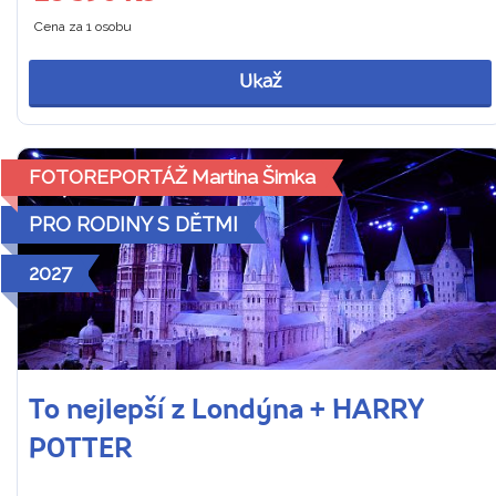
Cena za 1 osobu
Ukaž
FOTOREPORTÁŽ Martina Šimka
PRO RODINY S DĚTMI
2027
To nejlepší z Londýna + HARRY
POTTER