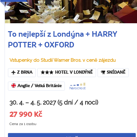
To nejlepší z Londýna + HARRY
POTTER + OXFORD
Vstupenky do Studií Warner Bros. v ceně zájezdu
Z BRNA
HOTEL V LONDÝNĚ
SNÍDANĚ
Anglie / Velká Británie
Náročnost
30. 4. – 4. 5. 2027 (5 dní / 4 noci)
27 990 Kč
Cena za 1 osobu