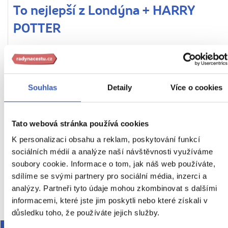
To nejlepší z Londýna + HARRY
POTTER
Návštěva studií Warner Bros. – vstupenky v ceně zájezdu
Z PRAHY
HOTEL V LONDÝNĚ
SNÍDANĚ
Souhlas
Detaily
Více o cookies
Anglie / Velká Británie
Náročnost
29. 1. – 1. 2. 2027 (4 dny / 3 noci)
Tato webová stránka používá cookies
K personalizaci obsahu a reklam, poskytování funkcí
23 590 Kč
sociálních médií a analýze naší návštěvnosti využíváme
Cena za 1 osobu
soubory cookie. Informace o tom, jak náš web používáte,
sdílíme se svými partnery pro sociální média, inzerci a
Ukaž
analýzy. Partneři tyto údaje mohou zkombinovat s dalšími
informacemi, které jste jim poskytli nebo které získali v
důsledku toho, že používáte jejich služby.