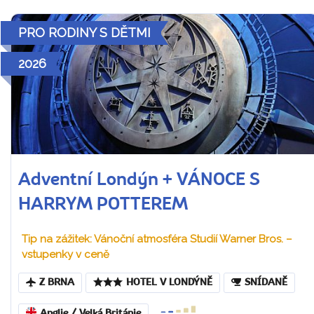
PRO RODINY S DĚTMI
2026
Adventní Londýn + VÁNOCE S
HARRYM POTTEREM
Tip na zážitek: Vánoční atmosféra Studií Warner Bros. –
vstupenky v ceně
Z BRNA
HOTEL V LONDÝNĚ
SNÍDANĚ
Anglie / Velká Británie