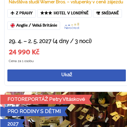
Návštěva studií Warner Bros. – vstupenky v ceně zájezdu
Z PRAHY
HOTEL V LONDÝNĚ
SNÍDANĚ
Anglie / Velká Británie
Náročnost
29. 4. – 2. 5. 2027 (4 dny / 3 noci)
24 990 Kč
Cena za 1 osobu
Ukaž
FOTOREPORTÁŽ Petry Vitáskové
PRO RODINY S DĚTMI
2027