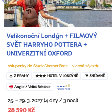
Velikonoční Londýn + FILMOVÝ
SVĚT HARRYHO POTTERA +
UNIVERZITNÍ OXFORD
Vstupenky do Studia Warner Bros. – v ceně zájezdu
Z PRAHY
HOTEL V LONDÝNĚ
SNÍDANĚ
Anglie / Velká Británie
Náročnost
25. – 29. 3. 2027 (4 dny / 3 noci)
28 590 Kč