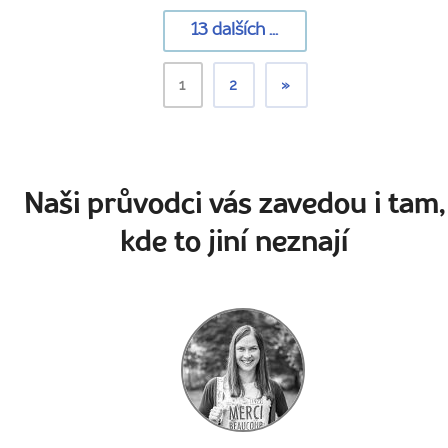
13
dalších ...
1
2
»
Naši průvodci vás zavedou i tam,
kde to jiní neznají