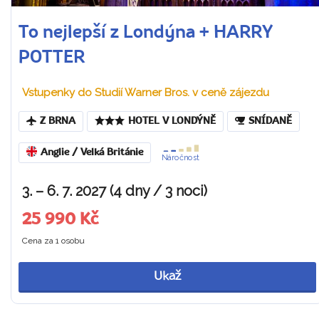
To nejlepší z Londýna + HARRY
POTTER
Vstupenky do Studií Warner Bros. v ceně zájezdu
Z BRNA
HOTEL V LONDÝNĚ
SNÍDANĚ
Anglie / Velká Británie
Náročnost
3. – 6. 7. 2027 (4 dny / 3 noci)
25 990 Kč
Cena za 1 osobu
Ukaž