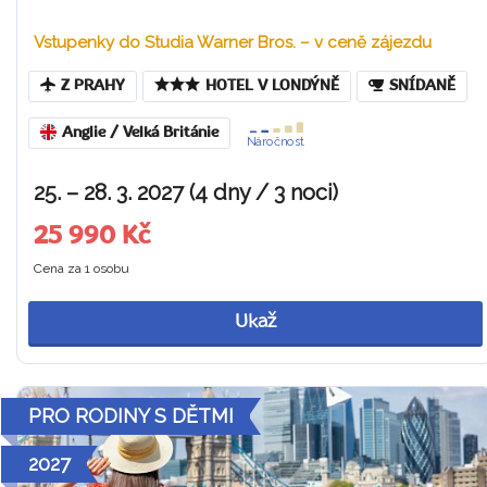
Vstupenky do Studia Warner Bros. – v ceně zájezdu
Z PRAHY
HOTEL V LONDÝNĚ
SNÍDANĚ
Anglie / Velká Británie
Náročnost
25. – 28. 3. 2027 (4 dny / 3 noci)
25 990 Kč
Cena za 1 osobu
Ukaž
PRO RODINY S DĚTMI
2027