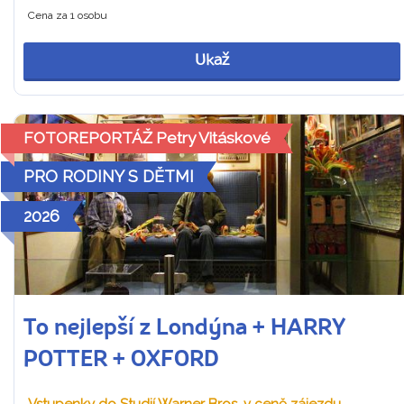
Cena za 1 osobu
Ukaž
FOTOREPORTÁŽ Petry Vitáskové
PRO RODINY S DĚTMI
2026
To nejlepší z Londýna + HARRY
POTTER + OXFORD
Vstupenky do Studií Warner Bros. v ceně zájezdu