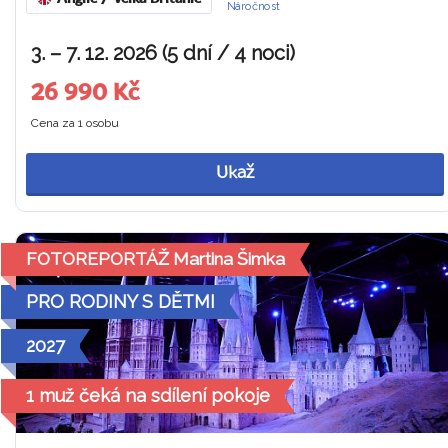
Náročnost
3. – 7. 12. 2026 (5 dní / 4 noci)
26 990 Kč
Cena za 1 osobu
Ukaž
FOTOREPORTÁŽ Martina Šimka
PRO RODINY S DĚTMI
2027
1 muž čeká na sdílení pokoje