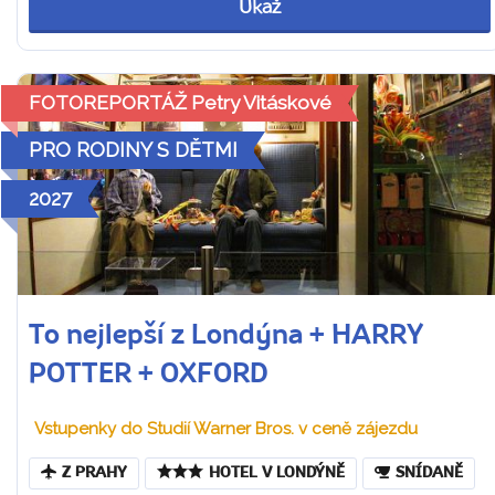
Ukaž
FOTOREPORTÁŽ Petry Vitáskové
PRO RODINY S DĚTMI
2027
To nejlepší z Londýna + HARRY
POTTER + OXFORD
Vstupenky do Studií Warner Bros. v ceně zájezdu
Z PRAHY
HOTEL V LONDÝNĚ
SNÍDANĚ