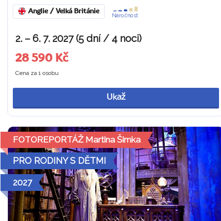
Anglie / Velká Británie
Náročnost
2. – 6. 7. 2027 (5 dní / 4 noci)
28 590 Kč
Cena za 1 osobu
Ukaž
FOTOREPORTÁŽ Martina Šimka
PRO RODINY S DĚTMI
2027