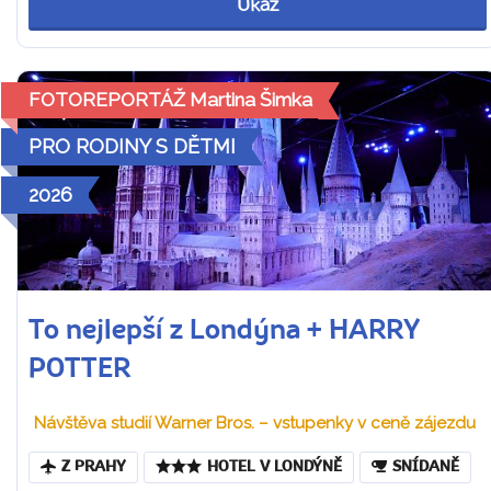
Ukaž
FOTOREPORTÁŽ Martina Šimka
PRO RODINY S DĚTMI
2026
To nejlepší z Londýna + HARRY
POTTER
Návštěva studií Warner Bros. – vstupenky v ceně zájezdu
Z PRAHY
HOTEL V LONDÝNĚ
SNÍDANĚ