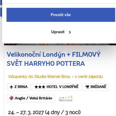
PRO RODINY S DĚTMI
2027
Povolit vše
Upravit
Velikonoční Londýn + FILMOVÝ
SVĚT HARRYHO POTTERA
Vstupenky do Studia Warner Bros. – v ceně zájezdu
Z BRNA
HOTEL V LONDÝNĚ
SNÍDANĚ
Anglie / Velká Británie
Náročnost
24. – 27. 3. 2027 (4 dny / 3 noci)