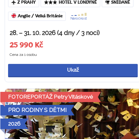
Z PRAHY
HOTEL V LONDÝNĚ
SNÍDANĚ
Anglie / Velká Británie
Náročnost
28. – 31. 10. 2026 (4 dny / 3 noci)
25 990 Kč
Cena za 1 osobu
Ukaž
FOTOREPORTÁŽ Petry Vitáskové
PRO RODINY S DĚTMI
2026