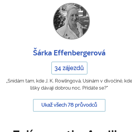
Šárka Effenbergerová
34 zájezdů
„Snídám tam, kde J. K. Rowlingová. Usínám v divočině, kd
lišky dávají dobrou noc. Přidáte se?"
Ukaž všech 78 průvodců