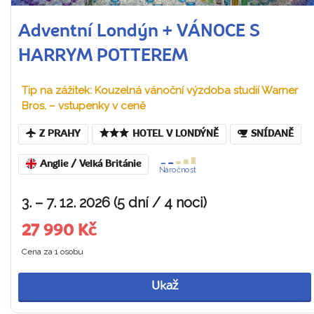
Adventní Londýn + VÁNOCE S
HARRYM POTTEREM
Tip na zážitek: Kouzelná vánoční výzdoba studií Warner
Bros. – vstupenky v ceně
Z PRAHY
HOTEL V LONDÝNĚ
SNÍDANĚ
Anglie / Velká Británie
Náročnost
3. – 7. 12. 2026 (5 dní / 4 noci)
27 990 Kč
Cena za 1 osobu
Ukaž