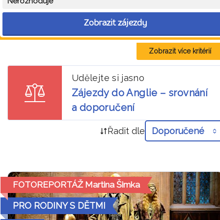
Nerozhoduje
Zobrazit zájezdy
Zobrazit více kritérií
Udělejte si jasno
Zájezdy do Anglie – srovnání
a doporučení
Řadit dle
Doporučené
FOTOREPORTÁŽ Martina Šimka
PRO RODINY S DĚTMI