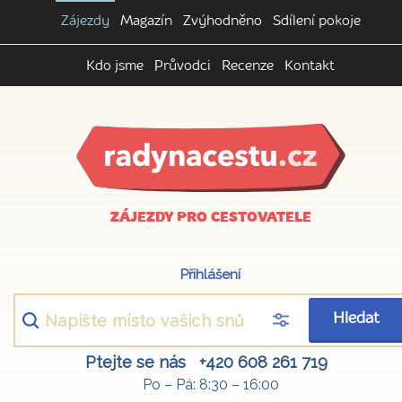
Zájezdy
Magazín
Zvýhodněno
Sdílení pokoje
Kdo jsme
Průvodci
Recenze
Kontakt
ZÁJEZDY PRO CESTOVATELE
Přihlášení
Hledat
Ptejte se nás
+420 608 261 719
Po – Pá: 8:30 – 16:00