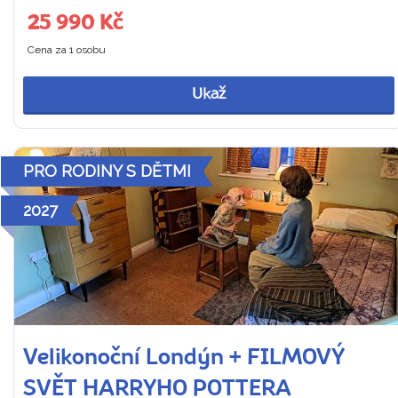
25 990 Kč
Cena za 1 osobu
Ukaž
PRO RODINY S DĚTMI
2027
Velikonoční Londýn + FILMOVÝ
SVĚT HARRYHO POTTERA