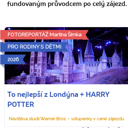
fundovaným průvodcem po celý zájezd.
FOTOREPORTÁŽ Martina Šimka
PRO RODINY S DĚTMI
2026
To nejlepší z Londýna + HARRY
POTTER
Návštěva studií Warner Bros. – vstupenky v ceně zájezdu