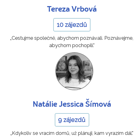
Tereza Vrbová
10 zájezdů
„Cestujme společně, abychom poznávali. Poznávejme,
abychom pochopili."
Natálie Jessica Šímová
9 zájezdů
„Kdykoliv se vracím domů, už plánuji, kam vyrazím dál."