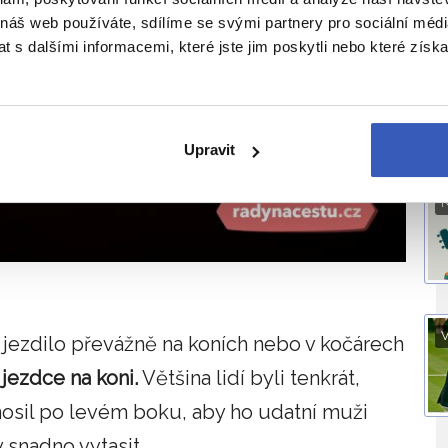
O
 náš web používáte, sdílíme se svými partnery pro sociální média
 s dalšími informacemi, které jste jim poskytli nebo které získa
Upravit
V
 jezdilo převážně na koních nebo v kočárech
 jezdce na koni.
Většina lidí byli tenkrát,
 nosil po levém boku, aby ho udatní muži
 snadno vytasit.