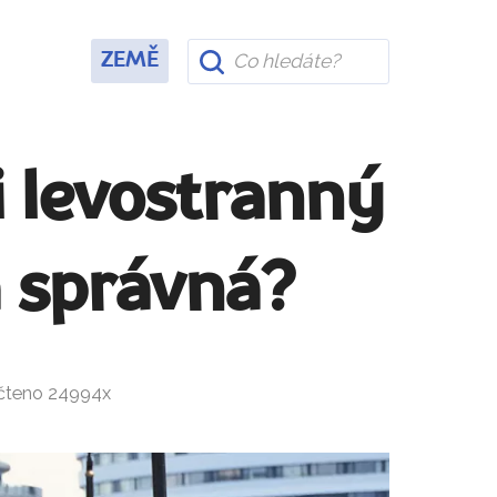
ZEMĚ
ii levostranný
a správná?
ečteno 24994x