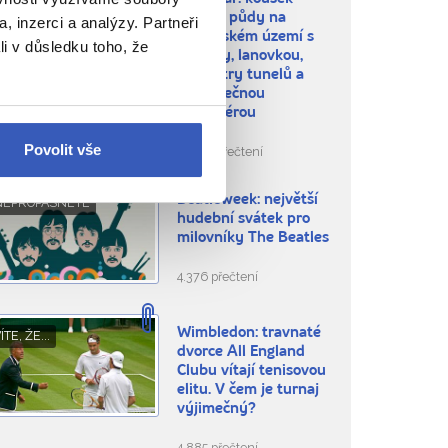
BLÍBENÁ MÍSTA
britské půdy na
, inzerci a analýzy. Partneři
španělském území s
li v důsledku toho, že
makaky, lanovkou,
kilometry tunelů a
neskutečnou
atmosférou
Povolit vše
54.653 přečtení
Beatleweek: největší
NEPROPÁSNĚTE
hudební svátek pro
milovníky The Beatles
4.376 přečtení
Wimbledon: travnaté
ÍTE, ŽE...
dvorce All England
Clubu vítají tenisovou
elitu. V čem je turnaj
výjimečný?
4.885 přečtení