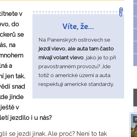
itnete v
levo, do
Víte, že…
ckerů se
Na Panenských ostrovech se
ás, na
jezdí vlevo, ale auta tam často
e mnohem
mívají volant vlevo
, jako je to při
lná a
pravostranném provozu? Jde
totiž o americké území a auta
 jen tak.
respektují americké standardy.
vědí snad
kde jinde
 ještě v
tí jezdilo i u nás?
I
ii se jezdí jinak. Ale proč? Není to tak