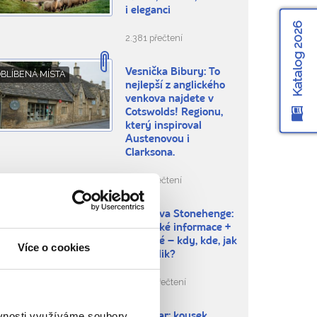
i eleganci
Katalog 2026
2.381 přečtení
Vesnička Bibury: To
BLÍBENÁ MÍSTA
nejlepší z anglického
venkova najdete v
Cotswolds! Regionu,
který inspiroval
Austenovou i
Clarksona.
5.095 přečtení
Návštěva Stonehenge:
RADY NA CESTU
Praktické informace +
vstupné – kdy, kde, jak
Více o cookies
a za kolik?
33.117 přečtení
ěvnosti využíváme soubory
Gibraltar: kousek