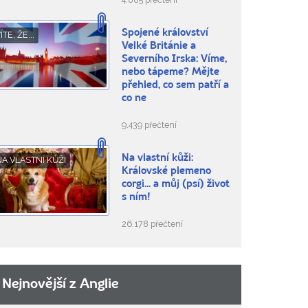
Spojené království
ÍTE, ŽE...
Velké Británie a
Severního Irska: Víme,
nebo tápeme? Mějte
přehled, co sem patří a
co ne
9.439 přečtení
Na vlastní kůži:
A VLASTNÍ KŮŽI
Královské plemeno
corgi... a můj (psí) život
s ním!
26.178 přečtení
Nejnovější z Anglie