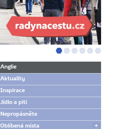
Anglie
Aktuality
Inspirace
Jídlo a pití
Nepropásněte
Oblíbená místa