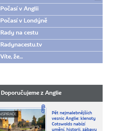
Počasí v Anglii
Počasí v Londýně
Rady na cestu
Radynacestu.tv
Víte, že...
Doporučujeme z Anglie
Pět nejmalebnějších
NSPIRACE
vesnic Anglie: klenoty
Cotswolds nabízí
umění, historii, zábavu