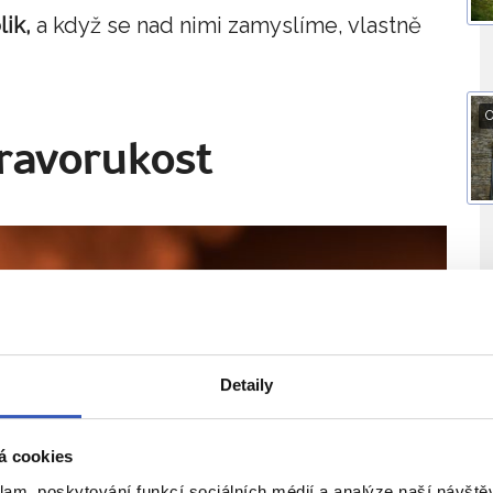
ik,
a když se nad nimi zamyslíme, vlastně
O
ravorukost
Detaily
á cookies
klam, poskytování funkcí sociálních médií a analýze naší návšt