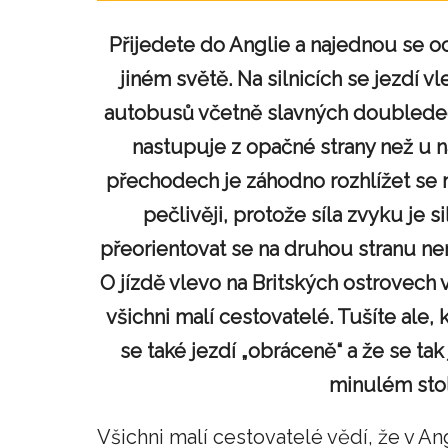
Přijedete do Anglie a najednou se oc
jiném světě. Na silnicích se jezdí v
autobusů včetně slavných doublede
nastupuje z opačné strany než u n
přechodech je záhodno rozhlížet s
pečlivěji, protože síla zvyku je si
přeorientovat se na druhou stranu není
O jízdě vlevo na Britských ostrovech 
všichni malí cestovatelé. Tušíte ale, 
se také jezdí „obráceně“ a že se tak
minulém stole
Všichni malí cestovatelé vědí, že v Angl