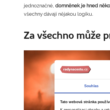
jednoznačné,
domněnek je hned někol
všechny dávají nějakou logiku.
Za všechno může p
Souhlas
Tato webová stránka použív
K personalizaci obsahu a re