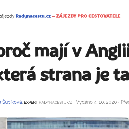
zájezdy
Radynacestu.cz
–
ZÁJEZDY PRO CESTOVATELE
proč mají v Angl
která strana je t
a Šupíková
,
Vydáno 4. 10. 2020 • Př
EXPERT
RADYNACESTU.CZ