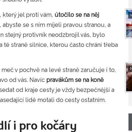
 který jel proti vám,
útočilo se na něj
V
 abyste se s ním míjeli pravou stranou, a
en stejný protivník neodzbrojil vás, bylo
 té straně silnice, kterou často chrání třeba
N
meč v pochvě na levé straně zaručuje i to,
avo od vás. Navíc
pravákům se na koně
sedat od kraje cesty je vždy bezpečnější a
asedající lidé motali do cesty ostatním.
lí i pro kočáry