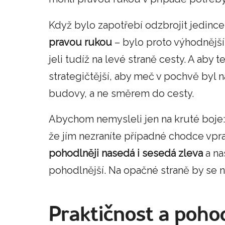
Když bylo zapotřebí odzbrojit jedince,
pravou rukou
– bylo proto výhodnější,
jeli tudíž na levé straně cesty. A aby t
strategičtější, aby meč v pochvě byl na
budovy, a ne směrem do cesty.
Abychom nemysleli jen na kruté boje: 
že jím nezraníte případné chodce vpr
pohodlněji nasedá i sesedá zleva
a na
pohodlnější. Na opačné straně by se n
Praktičnost a pohod