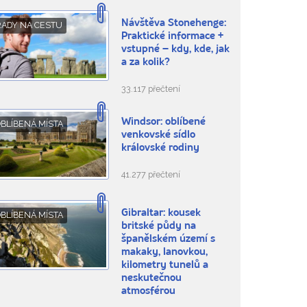
Návštěva Stonehenge:
RADY NA CESTU
Praktické informace +
vstupné – kdy, kde, jak
a za kolik?
33.117 přečtení
Windsor: oblíbené
BLÍBENÁ MÍSTA
venkovské sídlo
královské rodiny
41.277 přečtení
Gibraltar: kousek
BLÍBENÁ MÍSTA
britské půdy na
španělském území s
makaky, lanovkou,
kilometry tunelů a
neskutečnou
atmosférou