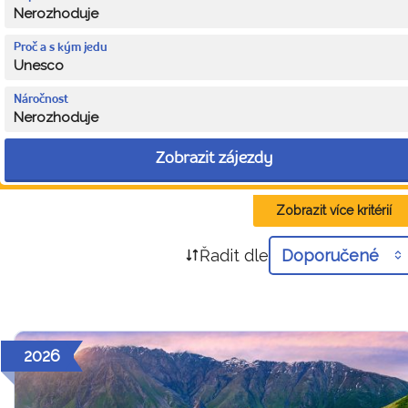
Nerozhoduje
Proč a s kým jedu
Unesco
Náročnost
Nerozhoduje
Zobrazit zájezdy
Zobrazit více kritérií
Řadit dle
Doporučené
2026