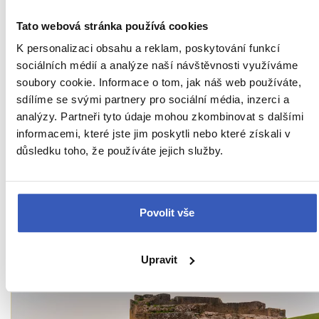
zažít sám. Pak teprve pozná odpověď."
Tato webová stránka používá cookies
K personalizaci obsahu a reklam, poskytování funkcí
Ukaž všech 78 průvodců
sociálních médií a analýze naší návštěvnosti využíváme
soubory cookie. Informace o tom, jak náš web používáte,
sdílíme se svými partnery pro sociální média, inzerci a
Zajímavosti v
analýzy. Partneři tyto údaje mohou zkombinovat s dalšími
informacemi, které jste jim poskytli nebo které získali v
důsledku toho, že používáte jejich služby.
Ázerbajdžánu
- přímo
od našich průvodců
Povolit vše
Upravit