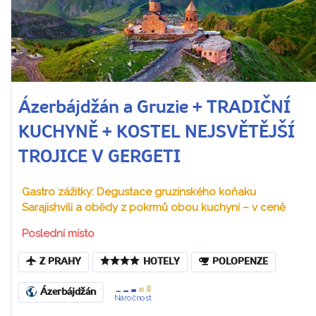
Ázerbájdžán a Gruzie + TRADIČNÍ
KUCHYNĚ + KOSTEL NEJSVĚTĚJŠÍ
TROJICE V GERGETI
Gastro zážitky: Degustace gruzínského koňaku
Sarajishvili a obědy z pokrmů obou kuchyní – v ceně
Poslední místo
Z PRAHY
HOTELY
POLOPENZE
Ázerbájdžán
Náročnost