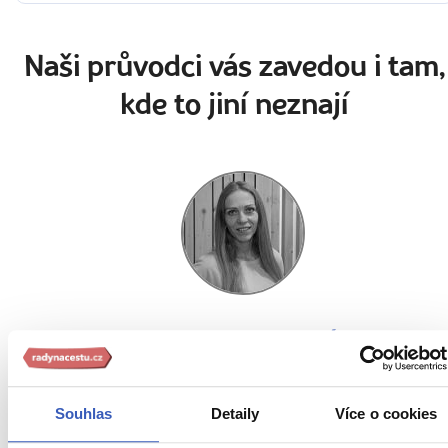
Naši průvodci vás zavedou i tam,
kde to jiní neznají
Lenka Unzeitigová
10 článků
23 zájezdů
Souhlas
Detaily
Více o cookies
„Kde je to nejkrásnější? Každý si daný kousek světa musí