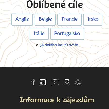
Oblíbené cíle
Anglie
Belgie
Francie
Irsko
Itálie
Portugalsko
a
54 dalších koutů světa
Informace k zájezdům