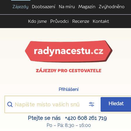
Zájezdy
Doobsazení
Na míru
Magazín
Zvýhodněno
Kdo jsme
Průvodci
Recenze
Kontakt
ZÁJEZDY PRO CESTOVATELE
Přihlášení
Hledat
Ptejte se nás
+420 608 261 719
Po – Pá: 8:30 – 16:00