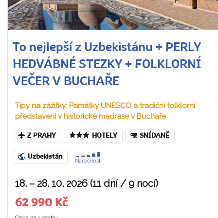
To nejlepší z Uzbekistánu + PERLY
HEDVÁBNÉ STEZKY + FOLKLORNÍ
VEČER V BUCHAŘE
Tipy na zážitky: Památky UNESCO a tradiční folklorní
představení v historické madrase v Buchaře
Z PRAHY
HOTELY
SNÍDANĚ
Uzbekistán
Náročnost
18. – 28. 10. 2026 (11 dní / 9 nocí)
62 990 Kč
Cena za 1 osobu