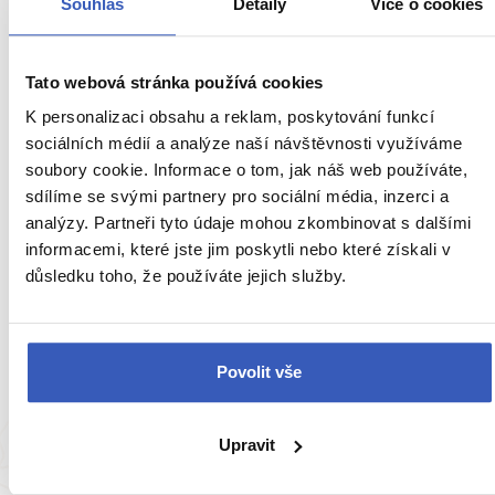
Souhlas
Detaily
Více o cookies
Tato webová stránka používá cookies
K personalizaci obsahu a reklam, poskytování funkcí
sociálních médií a analýze naší návštěvnosti využíváme
soubory cookie. Informace o tom, jak náš web používáte,
sdílíme se svými partnery pro sociální média, inzerci a
Inspirace
analýzy. Partneři tyto údaje mohou zkombinovat s dalšími
informacemi, které jste jim poskytli nebo které získali v
TOP cestovatelské zážitky pro rok 2024:
důsledku toho, že používáte jejich služby.
Ochutnejte tropy, procházejte se podzemím,
popřete zákony gravitace
7271 přečtení
Povolit vše
Upravit