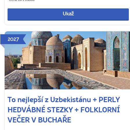
Ukaž
2027
To nejlepší z Uzbekistánu + PERLY
HEDVÁBNÉ STEZKY + FOLKLORNÍ
VEČER V BUCHAŘE