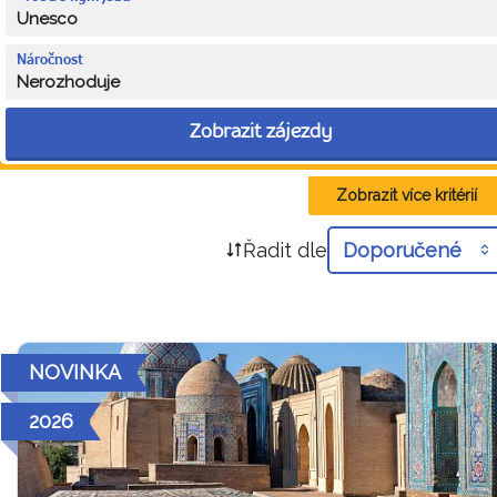
Unesco
Náročnost
Nerozhoduje
Zobrazit zájezdy
Zobrazit více kritérií
Řadit dle
Doporučené
NOVINKA
2026