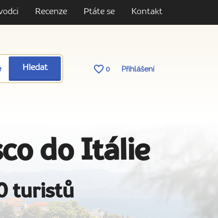
vodci
Recenze
Ptáte se
Kontakt
ě
Hledat
0
Přihlášení
o do Itálie
0 turistů