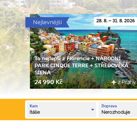
Nejlevnější
28. 8. – 31. 8. 2026
To nejlepší z Florencie + NÁRODNÍ
PARK CINQUE TERRE + STŘEDOVĚKÁ
SIENA
z Prahy
24 990 Kč
Kam
Doprava
Itálie
Nerozhoduje