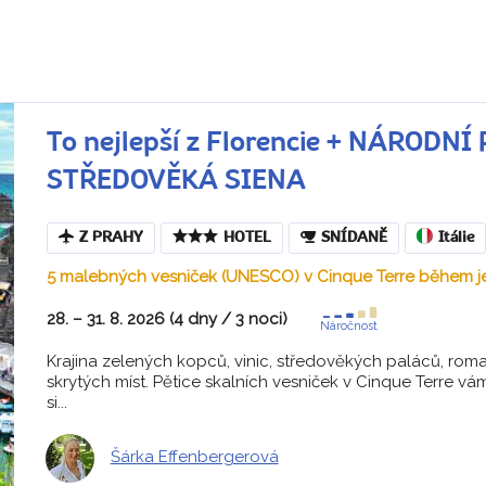
To nejlepší z Florencie + NÁRODN
STŘEDOVĚKÁ SIENA
Z PRAHY
HOTEL
SNÍDANĚ
Itálie
5 malebných vesniček (UNESCO) v Cinque Terre během j
28. – 31. 8. 2026 (4 dny / 3 noci)
Náročnost
Krajina zelených kopců, vinic, středověkých paláců, rom
skrytých míst. Pětice skalních vesniček v Cinque Terre v
si...
Šárka Effenbergerová