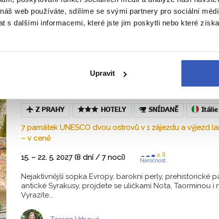
 náš web používáte, sdílíme se svými partnery pro sociální média
Šárka Effenbergerová
 s dalšími informacemi, které jste jim poskytli nebo které získa
Východní Sicílie a Malta + MAJE
Upravit
POKLADY UNESCO
Z PRAHY
HOTELY
SNÍDANĚ
Itálie
7 památek UNESCO dvou ostrovů v 1 zájezdu a výjezd l
– v ceně
15. – 22. 5. 2027 (8 dní / 7 nocí)
Náročnost
Nejaktivnější sopka Evropy, barokní perly, prehistorické
antické Syrakusy, projdete se uličkami Nota, Taorminou i
Vyrazíte...