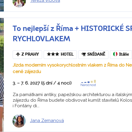
Tereza Vrbová
To nejlepší z Říma + HISTORICKÉ
RYCHLOVLAKEM
Z PRAHY
HOTEL
SNÍDANĚ
Itálie
Jízda moderním vysokorychlostním vlakem z Říma do Nea
ceně zájezdu
3. – 7. 6. 2027 (5 dní / 4 noci)
Náročnost
Za památkami antiky, papežskou architekturou a itals
zájezdu do Říma budete obdivovat kumšt stavitelů Kolos
i Fontány di...
Jana Zemanová