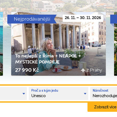
Nejprodávanější
26. 11. – 30. 11. 2026
To nejlepší z Říma + NEAPOL +
MYSTICKÉ POMPEJE
z Prahy
27 990 Kč
Proč a s kým jedu
Náročnost
Unesco
Nerozhoduj
Zobrazit více k