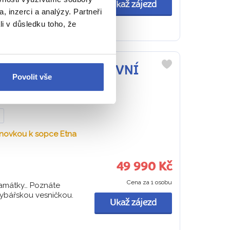
Ukaž zájezd
, inzerci a analýzy. Partneři
li v důsledku toho, že
STÁTNÍ ETNA + OSTROVNÍ
Do
Povolit vše
oblíbených
anovkou k sopce Etna
49 990 Kč
Cena za 1 osobu
 památky… Poznáte
 rybářskou vesničkou.
Ukaž zájezd