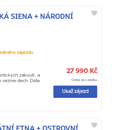
VĚKÁ SIENA + NÁRODNÍ
Do
oblíbených
ediného zájezdu
27 990 Kč
antických zákoutí… a
Cena za 1 osobu
ám vezme dech. Dáte
Ukaž zájezd
STÁTNÍ ETNA + OSTROVNÍ