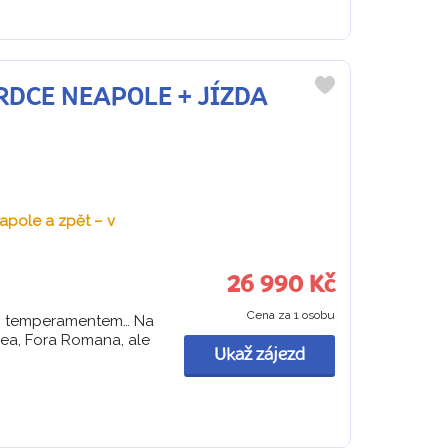
 SRDCE NEAPOLE + JÍZDA
Do
oblíbených
pole a zpět – v
26 990 Kč
Cena za 1 osobu
kým temperamentem… Na
ea, Fora Romana, ale
Ukaž zájezd