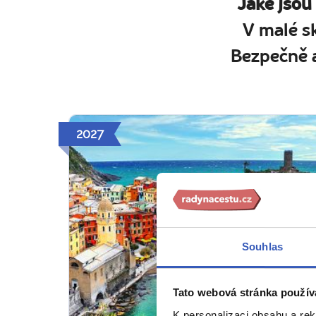
Jaké jsou
V malé s
Bezpečně a
2027
Souhlas
Tato webová stránka použív
K personalizaci obsahu a re