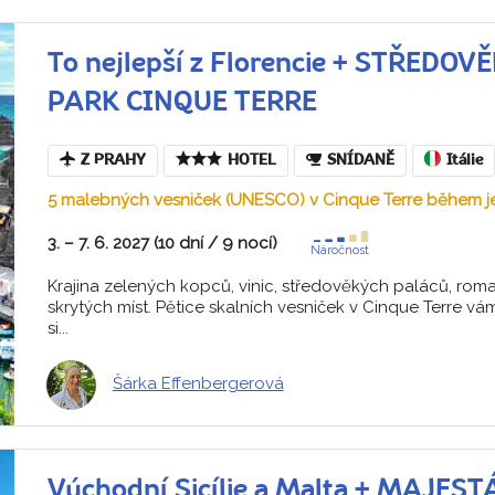
To nejlepší z Florencie + STŘEDO
PARK CINQUE TERRE
Z PRAHY
HOTEL
SNÍDANĚ
Itálie
5 malebných vesniček (UNESCO) v Cinque Terre během j
3. – 7. 6. 2027 (10 dní / 9 nocí)
Náročnost
Krajina zelených kopců, vinic, středověkých paláců, rom
skrytých míst. Pětice skalních vesniček v Cinque Terre v
si...
Šárka Effenbergerová
Východní Sicílie a Malta + MAJE