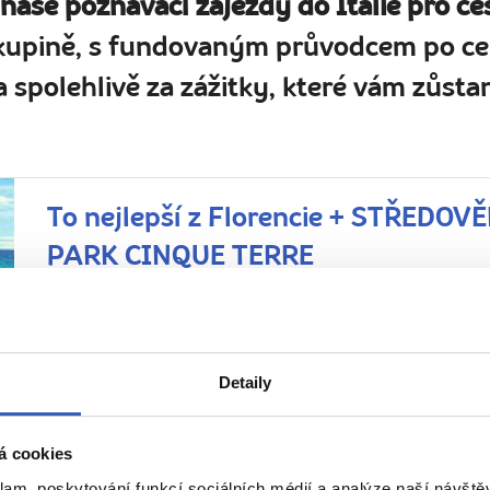
 naše poznávací zájezdy do Itálie pro ce
kupině, s fundovaným průvodcem po cel
 spolehlivě za zážitky, které vám zůstan
To nejlepší z Florencie + STŘEDO
PARK CINQUE TERRE
Z PRAHY
HOTEL
SNÍDANĚ
Itálie
5 malebných vesniček (UNESCO) v Cinque Terre během j
Detaily
6. – 10. 5. 2027 (5 dní / 4 noci)
Náročnost
Krajina zelených kopců, vinic, středověkých paláců, rom
á cookies
skrytých míst. Pětice skalních vesniček v Cinque Terre v
si...
klam, poskytování funkcí sociálních médií a analýze naší návšt