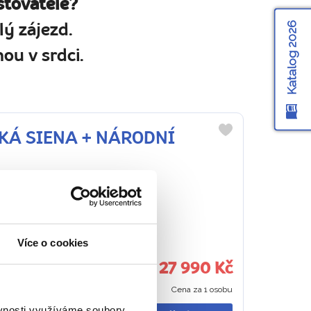
stovatele?
Katalog 2026
ý zájezd.
ou v srdci.
VĚKÁ SIENA + NÁRODNÍ
Do
oblíbených
ediného zájezdu
Více o cookies
27 990 Kč
antických zákoutí… a
Cena za 1 osobu
ám vezme dech. Dáte
ěvnosti využíváme soubory