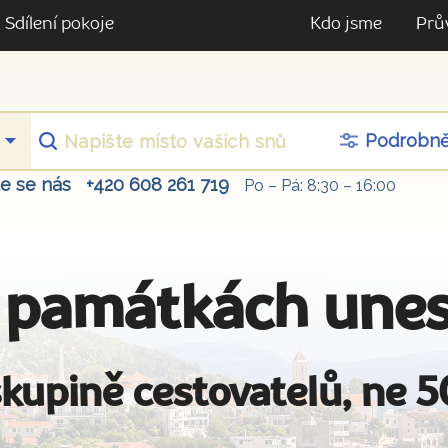
Sdílení pokoje
Kdo jsme
Prů
Podrobn
te se nás
+420 608 261 719
Po – Pá: 8:30 – 16:00
 památkách unesc
kupině cestovatelů, ne 5