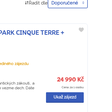
Řadit dle
Doporučené
Í PARK CINQUE TERRE +
Do
oblíbených
ediného zájezdu
24 990 Kč
antických zákoutí… a
Cena za 1 osobu
ám vezme dech. Dáte
Ukaž zájezd