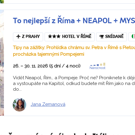
To nejlepší z Říma + NEAPOL + M
Z PRAHY
HOTEL V ŘÍMĚ
SNÍDANĚ
Tipy na zážitky: Prohlídka chrámu sv. Petra v Římě s Piet
procházka tajemnými Pompejemi
26. – 30. 11. 2026 (5 dní / 4 noci)
Náročnost
Vidět Neapol, Řím… a Pompeje. Proč ne? Proniknete k ději
a vystoupáte na Kapitol, odkud budete mít Řím jako na dla
do...
Jana Zemanová