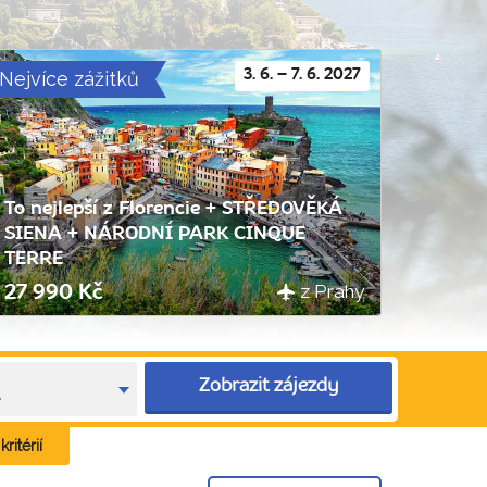
Nejvíce zážitků
3. 6. – 7. 6. 2027
To nejlepší z Florencie + STŘEDOVĚKÁ
SIENA + NÁRODNÍ PARK CINQUE
TERRE
z Prahy
27 990 Kč
Zobrazit zájezdy
e
ritérií