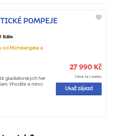
YSTICKÉ POMPEJE
Do
oblíbených
Itálie
ou od Michelangela a
27 990 Kč
Cena za 1 osobu
šti gladiátorských her
ni. Vhodíte si minci
Ukaž zájezd