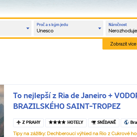
Proč a s kým jedu
Náročnost
Unesco
Nerozhoduj
Zobrazit více k
To nejlepší z Ria de Janeiro + V
BRAZILSKÉHO SAINT-TROPEZ
Z PRAHY
HOTELY
SNÍDANĚ
Bra
Tipy na zážitky: Dechberoucí výhled na Rio z Cukrové h