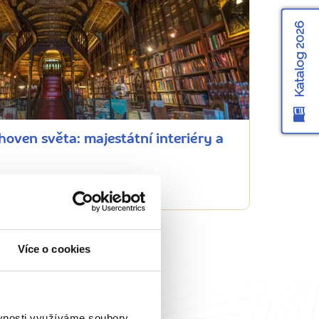
Katalog 2026
hoven světa: majestátní interiéry a
Více o cookies
ěvnosti využíváme soubory