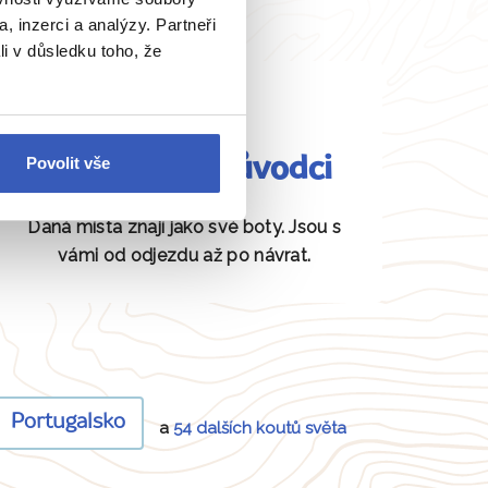
, inzerci a analýzy. Partneři
li v důsledku toho, že
Fundovaní průvodci
Povolit vše
Daná místa znají jako své boty. Jsou s
vámi od odjezdu až po návrat.
Portugalsko
a
54 dalších koutů světa