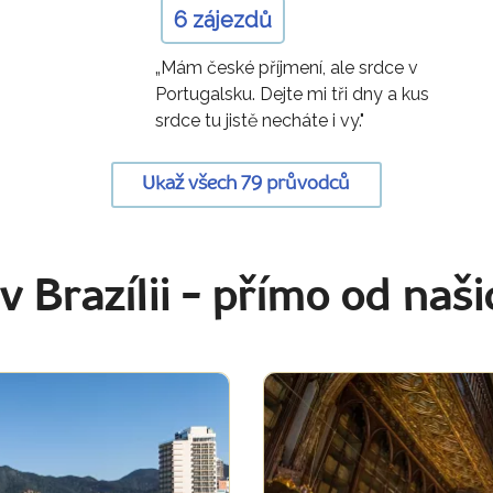
6 zájezdů
„Mám české příjmení, ale srdce v
Portugalsku. Dejte mi tři dny a kus
srdce tu jistě necháte i vy."
Ukaž všech 79 průvodců
v Brazílii
- přímo od naš