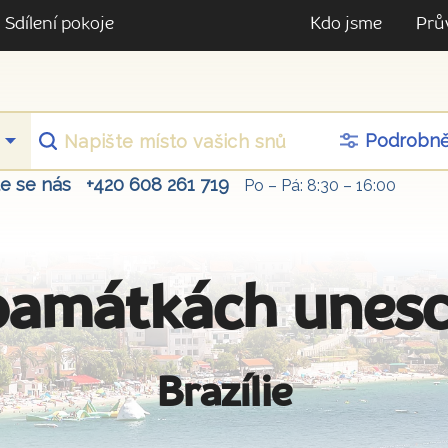
Sdílení pokoje
Kdo jsme
Prů
Podrobn
te se nás
+420 608 261 719
Po – Pá: 8:30 – 16:00
památkách unesco
Brazílie