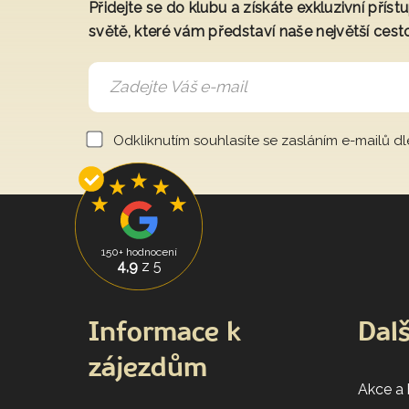
Přidejte se do klubu a získáte exkluzivní přís
světě, které vám představí naše největší cest
Odkliknutím souhlasíte se zasláním e-mailů d
150+ hodnocení
4,9
z 5
Informace k
Dalš
zájezdům
Akce a