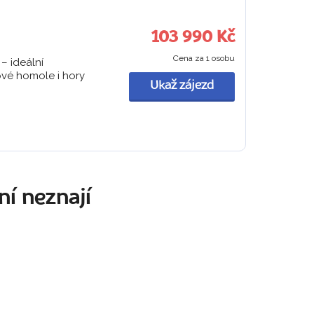
103 990 Kč
Cena za 1 osobu
– ideální
ové homole i hory
Ukaž zájezd
ní neznají