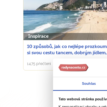
Inspirace
10 způsobů, jak co nejlépe prozkouma
si svou cestu tancem, dobrým jídlem,
1475 přečtení
Souhlas
Tato webová stránka použív
K personalizaci obsahu a re