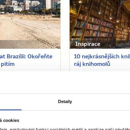
Inspirace
t Brazílii: Okořeňte
10 nejkrásnějších kni
 pitím
ráj knihomolů
18937 přečtení
Detaily
Zobrazit všechny články o Brazílii
á cookies
Naše péče nezná hranice
klam, poskytování funkcí sociálních médií a analýze naší návšt