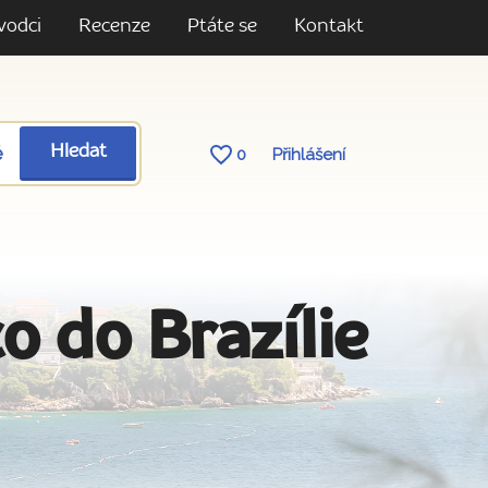
vodci
Recenze
Ptáte se
Kontakt
ě
Hledat
0
Přihlášení
 do Brazílie