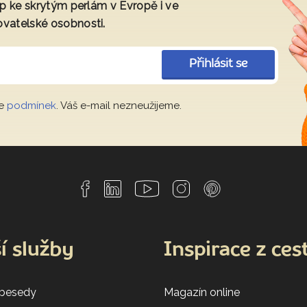
tup ke skrytým perlám v Evropě i ve
ovatelské osobnosti.
Přihlásit se
le
podmínek
. Váš e-mail nezneužijeme.
í služby
Inspirace z ces
 besedy
Magazín online