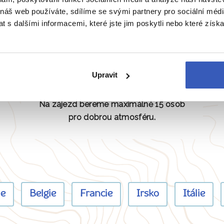
 náš web používáte, sdílíme se svými partnery pro sociální média
 s dalšími informacemi, které jste jim poskytli nebo které získa
Žádná masovka
Upravit
Na zájezd bereme maximálně 15 osob
pro dobrou atmosféru.
ie
Belgie
Francie
Irsko
Itálie