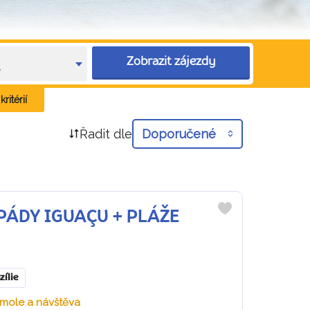
Zobrazit zájezdy
e
ritérií
Řadit dle
Doporučené
ODOPÁDY IGUAÇU + PLÁŽE
Do
oblíbených
zílie
omole a návštěva