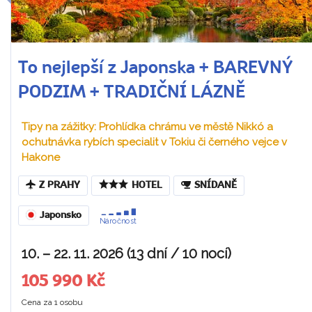
To nejlepší z Japonska + BAREVNÝ
PODZIM + TRADIČNÍ LÁZNĚ
Tipy na zážitky: Prohlídka chrámu ve městě Nikkó a
ochutnávka rybích specialit v Tokiu či černého vejce v
Hakone
Z PRAHY
HOTEL
SNÍDANĚ
Japonsko
Náročnost
10. – 22. 11. 2026 (13 dní / 10 nocí)
105 990 Kč
Cena za 1 osobu