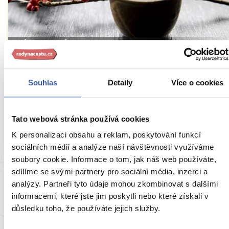
Jídlo a pití
Alkohol v Japonsku: první, druhé i třetí pivo,
proslulé rýžové víno a whisky, která se
Souhlas
Detaily
Více o cookies
vyrovná té irské
10592 přečtení
Tato webová stránka používá cookies
K personalizaci obsahu a reklam, poskytování funkcí
sociálních médií a analýze naší návštěvnosti využíváme
soubory cookie. Informace o tom, jak náš web používáte,
sdílíme se svými partnery pro sociální média, inzerci a
analýzy. Partneři tyto údaje mohou zkombinovat s dalšími
informacemi, které jste jim poskytli nebo které získali v
důsledku toho, že používáte jejich služby.