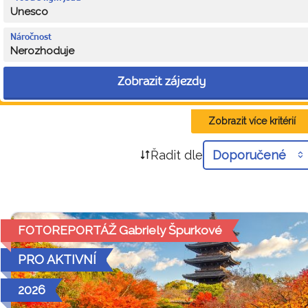
Unesco
Náročnost
Nerozhoduje
Zobrazit zájezdy
Zobrazit více kritérií
Řadit dle
Doporučené
FOTOREPORTÁŽ Gabriely Špurkové
PRO AKTIVNÍ
2026