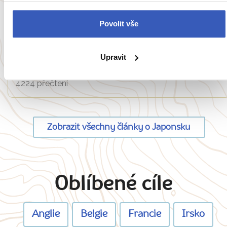
Nepropásněte
Povolit vše
Festival Some no Komichi – barvení látek:
úchvatná galerie na řece, kterou turisté
Upravit
dosud nestihli objevit
4224 přečtení
Zobrazit všechny články o Japonsku
Oblíbené cíle
Anglie
Belgie
Francie
Irsko