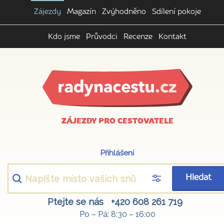
Zájezdy
Magazín
Zvýhodněno
Sdílení pokoje
Kdo jsme
Průvodci
Recenze
Kontakt
ZÁJEZDY PRO CESTOVATELE
Přihlášení
Hledat
Ptejte se nás
+420 608 261 719
Po – Pá: 8:30 – 16:00