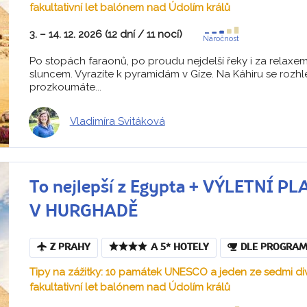
fakultativní let balónem nad Údolím králů
3. – 14. 12. 2026 (12 dní / 11 nocí)
Náročnost
Po stopách faraonů, po proudu nejdelší řeky i za relaxe
sluncem. Vyrazíte k pyramidám v Gíze. Na Káhiru se rozhl
prozkoumáte...
Vladimíra Svitáková
To nejlepší z Egypta + VÝLETNÍ 
V HURGHADĚ
Z PRAHY
A 5* HOTELY
DLE PROGRA
Tipy na zážitky: 10 památek UNESCO a jeden ze sedmi div
fakultativní let balónem nad Údolím králů