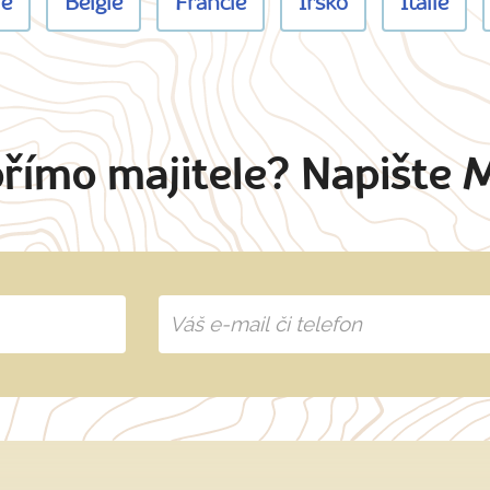
ie
Belgie
Francie
Irsko
Itálie
přímo majitele? Napište 