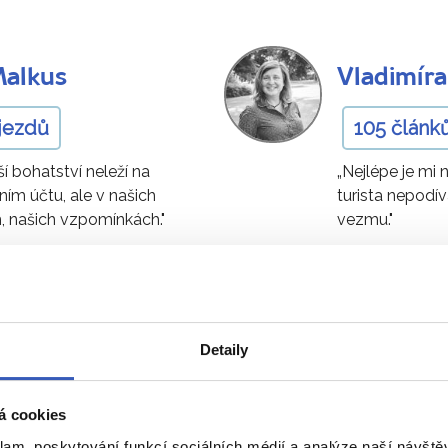
Malkus
Vladimíra
ájezdů
105 článk
ší bohatství neleží na
„Nejlépe je mi
ím účtu, ale v našich
turista nepodí
, našich vzpomínkách."
vezmu."
Ukaž všech 78 průvodců
Detaily
 v Egyptě
- přímo od naš
á cookies
klam, poskytování funkcí sociálních médií a analýze naší návšt