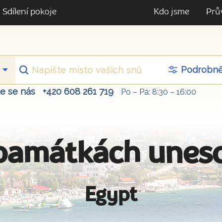
Sdílení pokoje
Kdo jsme
Prů
Podrobn
te se nás
+420 608 261 719
Po – Pá: 8:30 – 16:00
památkách unes
Egypt