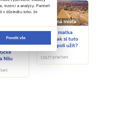
, inzerci a analýzy. Partneři
li v důsledku toho, že
á místa
Oblíbená místa
suán:
Káhira, matka
Povolit vše
tuto
měst: Jak si tuto
do Afriky“
megalopoli užít?
tické
13477 přečtení
a Nilu
tení