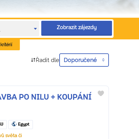
Zobrazit zájezdy
e
ritérií
Řadit dle
Doporučené
PLAVBA PO NILU + KOUPÁNÍ
Do
oblíbených
MU
Egypt
ů světa či