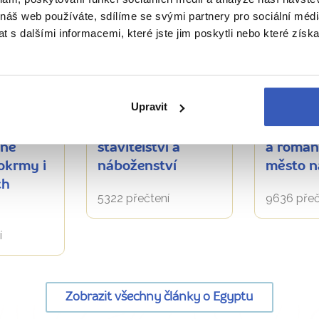
 náš web používáte, sdílíme se svými partnery pro sociální média
 s dalšími informacemi, které jste jim poskytli nebo které získa
Oblíbená místa
Oblíben
e
Sakkára:
Město A
Upravit
encyklopedie
objevte 
kvělé
egyptského
„bránu 
tné
stavitelství a
a roman
okrmy i
náboženství
město n
ch
5322 přečtení
9636 přeč
í
Zobrazit všechny články o Egyptu