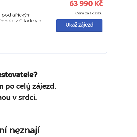
63 990 Kč
Cena za 1 osobu
m pod africkým
édnete z Citadely a
Ukaž zájezd
estovatele?
 po celý zájezd.
ou v srdci.
ní neznají