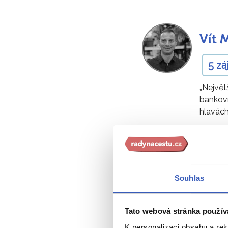
Vít 
5 z
„Největ
bankovn
hlavách
Souhlas
Zajímavosti
Tato webová stránka použív
K personalizaci obsahu a re