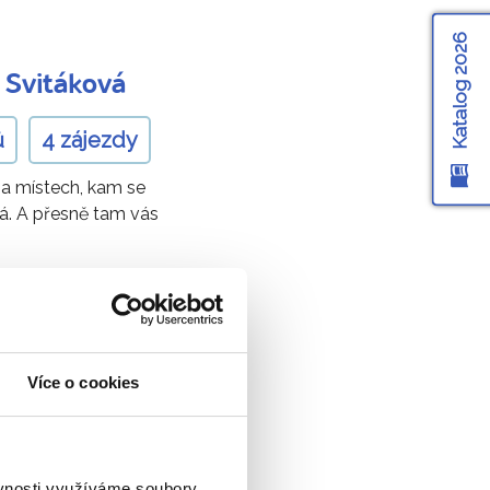
Katalog 2026
 Svitáková
ů
4 zájezdy
 na místech, kam se
vá. A přesně tam vás
Více o cookies
ich průvodců
ěvnosti využíváme soubory