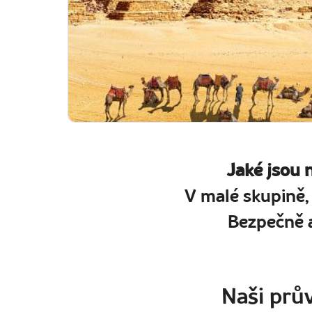
Jaké jsou 
V malé skupině,
Bezpečně a
Naši prův