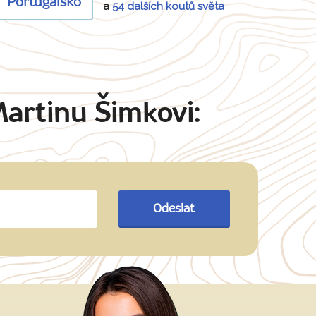
Portugalsko
a
54 dalších koutů světa
Martinu Šimkovi:
Odeslat