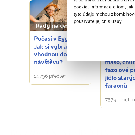
cookie. Informace o tom, jak
tyto údaje mohou zkombinovat
používáte jejich služby.
Rady na cestu
Jídlo a pití
Počasí v Egyptě:
Ochutnejt
Jak si vybrat
egyptskou
vhodnou dobu na
kuchyni: s
návštěvu?
maso, chu
fazolové p
14796 přečtení
jídlo starý
faraonů
7579 přečten