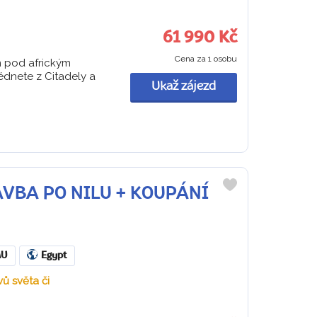
61 990 Kč
Cena za 1 osobu
m pod africkým
édnete z Citadely a
Ukaž zájezd
PLAVBA PO NILU + KOUPÁNÍ
Do
oblíbených
MU
Egypt
ů světa či