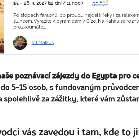
15. – 26. 3. 2027 (12 dní / 11 nocí)
Náročnost
Po stopách faraonů, po proudu nejdelší řeky i za relaxe
sluncem. Vyrazíte k pyramidám v Gíze. Na Káhiru se rozhl
prozkoumáte...
Vít Malkus
naše poznávací zájezdy do Egypta pro c
 do 5-15 osob, s fundovaným průvodcem
 spolehlivě za zážitky, které vám zůstan
odci vás zavedou i tam, kde to ji