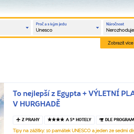
Proč a s kým jedu
Náročnost
Unesco
Nerozhoduj
Zobrazit více k
To nejlepší z Egypta + VÝLETNÍ 
V HURGHADĚ
Z PRAHY
A 5* HOTELY
DLE PROGRA
Tipy na zážitky: 10 památek UNESCO a jeden ze sedmi div