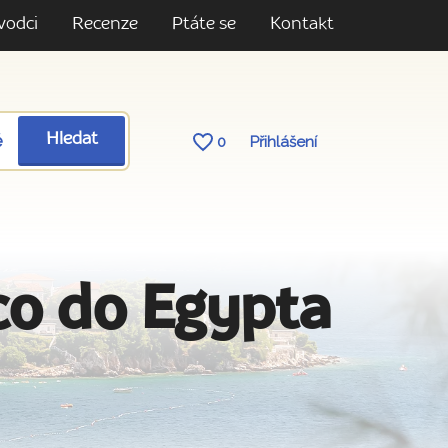
vodci
Recenze
Ptáte se
Kontakt
ě
Hledat
0
Přihlášení
co do Egypta