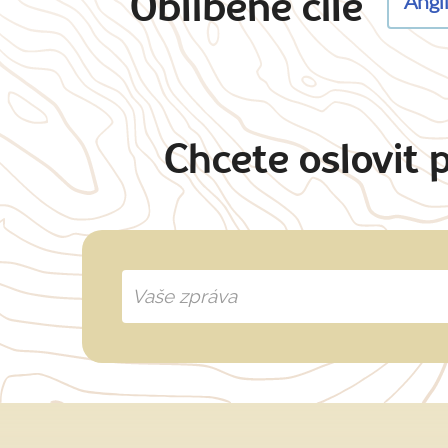
Oblíbené cíle
Angl
Chcete oslovit 