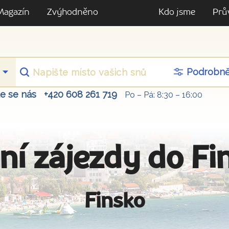
Magazín
Zvýhodněno
Kdo jsme
Prů
Podrobn
te se nás
+420 608 261 719
Po – Pá: 8:30 – 16:00
ní zájezdy do Fi
Finsko