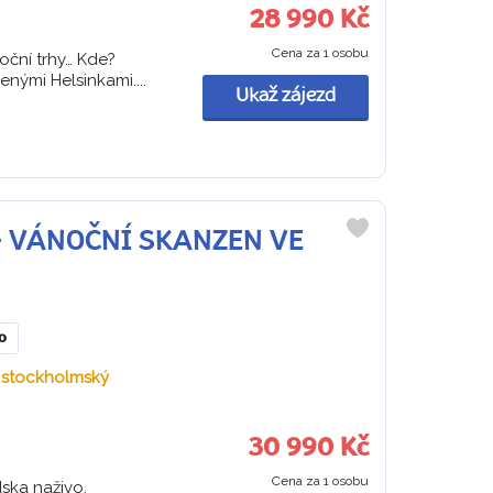
28 990 Kč
Cena za 1 osobu
oční trhy… Kde?
nými Helsinkami....
Ukaž zájezd
 + VÁNOČNÍ SKANZEN VE
Do
oblíbených
o
ý stockholmský
30 990 Kč
Cena za 1 osobu
ska naživo.