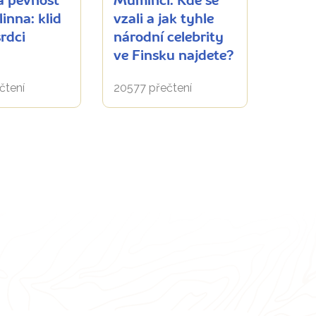
á pevnost
Mumínci: Kde se
inna: klid
vzali a jak tyhle
srdci
národní celebrity
ve Finsku najdete?
čtení
20577 přečtení