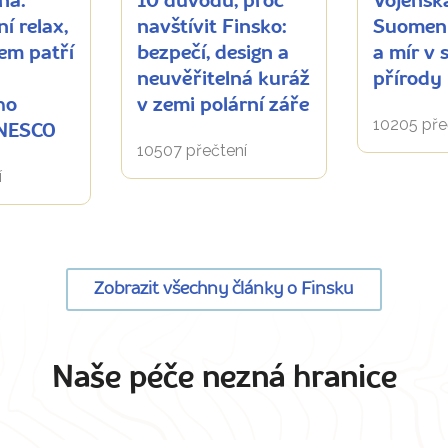
na:
10 důvodů, proč
Vojensk
í relax,
navštívit Finsko:
Suomenl
em patří
bezpečí, design a
a mír v 
neuvěřitelná kuráž
přírody
ho
v zemi polární záře
10205 pře
UNESCO
10507 přečtení
í
Zobrazit všechny články o Finsku
Naše péče nezná hranice