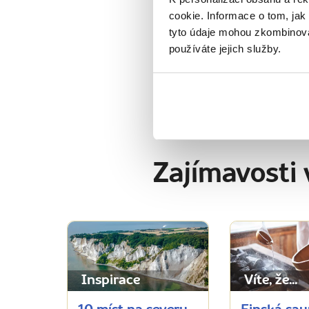
cookie. Informace o tom, jak
„Ráda z
tyto údaje mohou zkombinovat
vím, kde
používáte jejich služby.
chips, 
Zajímavosti 
Inspirace
Víte, že...