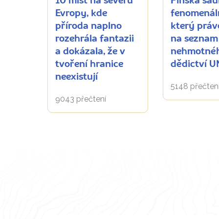
10 míst na severu
Finská sau
Evropy, kde
fenomenáln
příroda naplno
který práv
rozehrála fantazii
na seznam
a dokázala, že v
nehmotné
tvoření hranice
dědictví 
neexistují
5148 přečten
9043 přečtení