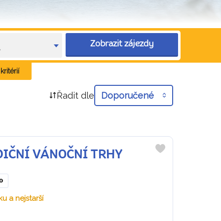
Zobrazit zájezdy
e
ritérií
Řadit dle
Doporučené
ADIČNÍ VÁNOČNÍ TRHY
Do
oblíbených
o
u a nejstarší