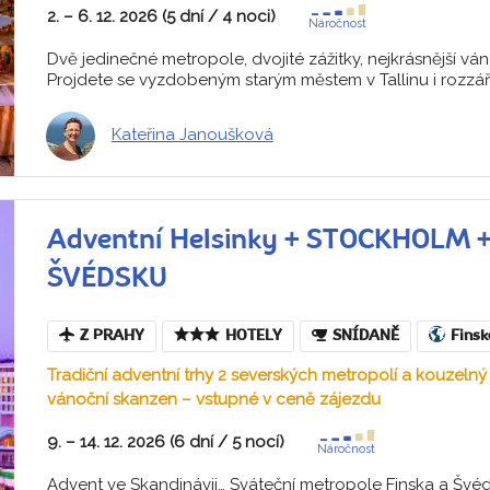
2. – 6. 12. 2026 (5 dní / 4 noci)
Náročnost
Dvě jedinečné metropole, dvojité zážitky, nejkrásnější ván
Projdete se vyzdobeným starým městem v Tallinu i rozzáře
Kateřina Janoušková
Adventní Helsinky + STOCKHOLM
ŠVÉDSKU
Z PRAHY
HOTELY
SNÍDANĚ
Finsk
Tradiční adventní trhy 2 severských metropolí a kouzeln
vánoční skanzen – vstupné v ceně zájezdu
9. – 14. 12. 2026 (6 dní / 5 nocí)
Náročnost
Advent ve Skandinávii… Sváteční metropole Finska a Švéd