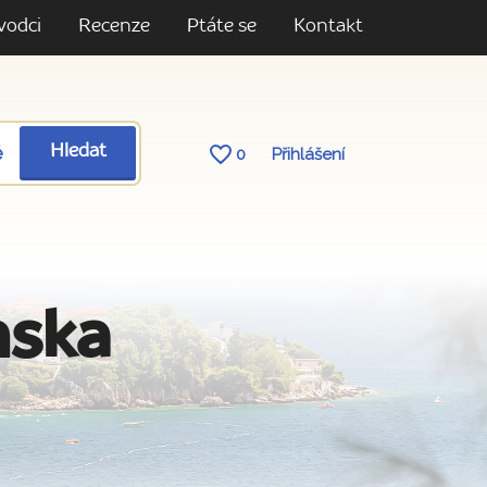
vodci
Recenze
Ptáte se
Kontakt
ě
Hledat
0
Přihlášení
nska