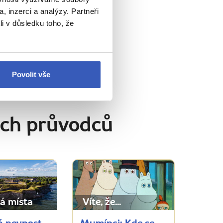
, inzerci a analýzy. Partneři
, lidí i kultury
li v důsledku toho, že
 napořád."
Povolit vše
ich průvodců
á místa
Víte, že...