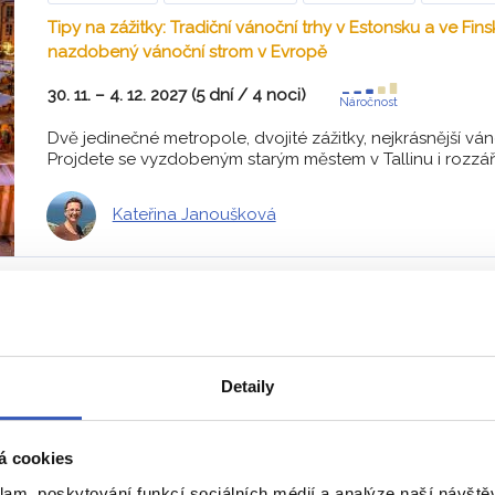
Tipy na zážitky: Tradiční vánoční trhy v Estonsku a ve Finsk
nazdobený vánoční strom v Evropě
30. 11. – 4. 12. 2027 (5 dní / 4 noci)
Náročnost
Dvě jedinečné metropole, dvojité zážitky, nejkrásnější ván
Projdete se vyzdobeným starým městem v Tallinu i rozzáře
Kateřina Janoušková
odci vás zavedou i tam, kde to ji
Detaily
Staňková
Kateřina
á cookies
lánků
19 zájezdů
13 zájezd
klam, poskytování funkcí sociálních médií a analýze naší návšt