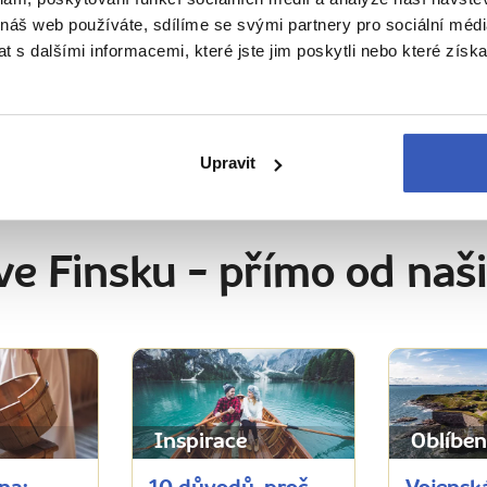
 náš web používáte, sdílíme se svými partnery pro sociální média
kouším nové věci. Když ale
„Poznávání krajin
 s dalšími informacemi, které jste jim poskytli nebo které získa
 najít ty nejlepší fish and
zůstává v srdci
vezmu vás tam."
Ukaž všech 79 průvodců
Upravit
ve Finsku
- přímo od naš
Inspirace
Oblíben