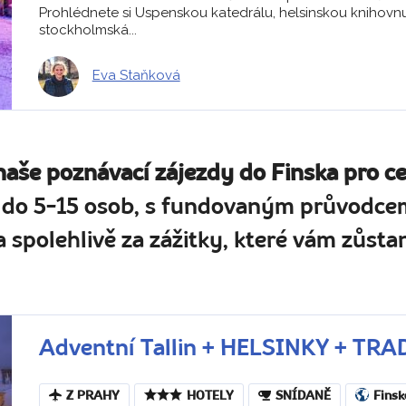
Prohlédnete si Uspenskou katedrálu, helsinskou knihovnu
stockholmská...
Eva Staňková
naše poznávací zájezdy do Finska pro c
 do 5-15 osob, s fundovaným průvodcem
 spolehlivě za zážitky, které vám zůstan
Adventní Tallin + HELSINKY + TR
Z PRAHY
HOTELY
SNÍDANĚ
Finsk