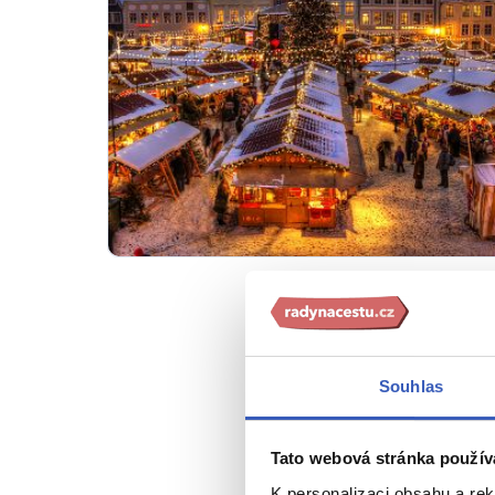
Naši prův
Souhlas
Eva 
Tato webová stránka použív
11 č
K personalizaci obsahu a re