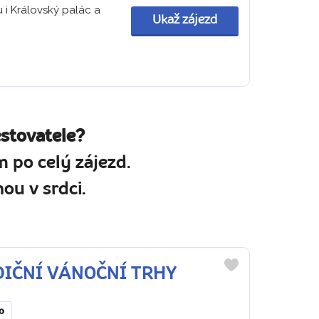
 i Královský palác a
Ukaž zájezd
estovatele?
 po celý zájezd.
ou v srdci.
ADIČNÍ VÁNOČNÍ TRHY
Do
oblíbených
o