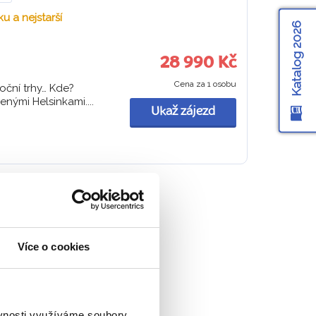
u a nejstarší
Katalog 2026
28 990 Kč
Cena za 1 osobu
oční trhy… Kde?
nými Helsinkami....
Ukaž zájezd
ní neznají
Více o cookies
 Janoušková
ů
ěvnosti využíváme soubory