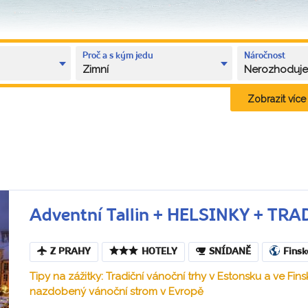
Proč a s kým jedu
Náročnost
Zimní
Nerozhoduj
Zobrazit více k
Adventní Tallin + HELSINKY + TR
Z PRAHY
HOTELY
SNÍDANĚ
Finsk
Tipy na zážitky: Tradiční vánoční trhy v Estonsku a ve Finsk
nazdobený vánoční strom v Evropě