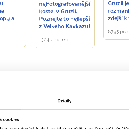
ou
Gruzii j
nejfotografovanější
na
rozmani
kostel v Gruzii.
ropy a
zdejší k
Poznejte to nejlepší
z Velkého Kavkazu!
8795 přeč
1304 přečtení
Zobrazit všechny články o Gruzii
Detaily
Naše péče nezná hranice
á cookies
klam, poskytování funkcí sociálních médií a analýze naší návšt