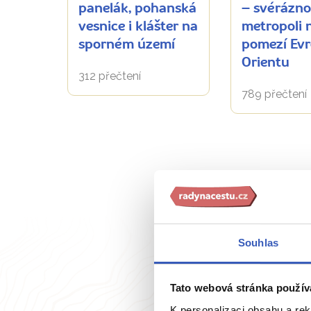
panelák, pohanská
– svérázn
vesnice i klášter na
metropoli 
sporném území
pomezí Ev
Orientu
312 přečtení
789 přečtení
Souhlas
Tato webová stránka použív
K personalizaci obsahu a re