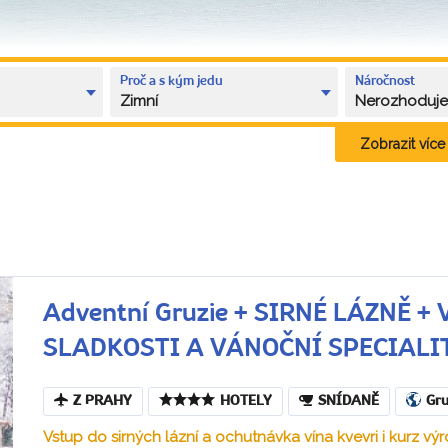
Proč a s kým jedu
Náročnost
Zimní
Nerozhoduj
Zobrazit více k
Adventní Gruzie + SIRNÉ LÁZNĚ 
SLADKOSTI A VÁNOČNÍ SPECIALI
Z PRAHY
HOTELY
SNÍDANĚ
Gru
Vstup do sirných lázní a ochutnávka vína kvevri i kurz výr