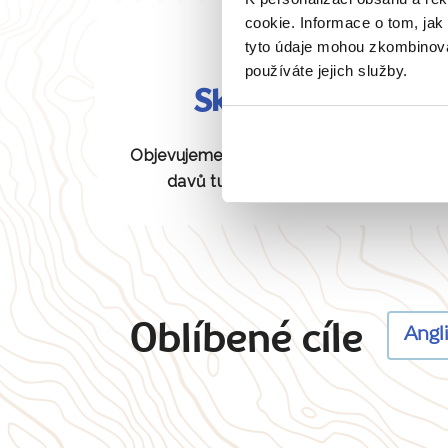
cookie. Informace o tom, jak
tyto údaje mohou zkombinovat
používáte jejich služby.
Skryté perly
Objevujeme pro vás unikátní místa bez
davů turistů, která jiní neznají.
Oblíbené cíle
Angl