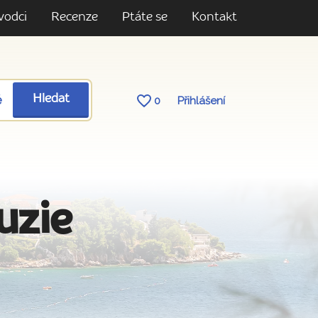
vodci
Recenze
Ptáte se
Kontakt
ě
Hledat
0
Přihlášení
uzie