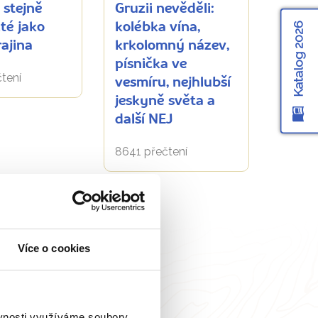
e stejně
Gruzii nevěděli:
Katalog 2026
té jako
kolébka vína,
rajina
krkolomný název,
písnička ve
tení
vesmíru, nejhlubší
jeskyně světa a
další NEJ
8641 přečtení
Více o cookies
ěvnosti využíváme soubory