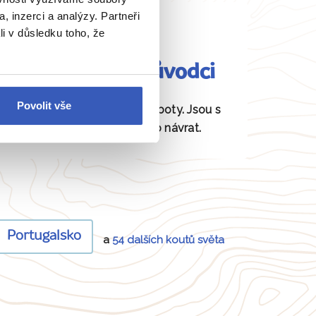
, inzerci a analýzy. Partneři
li v důsledku toho, že
Fundovaní průvodci
Povolit vše
Daná místa znají jako své boty. Jsou s
vámi od odjezdu až po návrat.
Portugalsko
a
54 dalších koutů světa