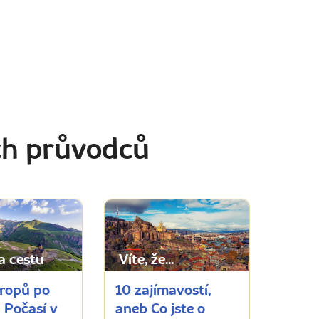
ch průvodců
a cestu
Víte, že...
ropů po
10 zajímavostí,
 Počasí v
aneb Co jste o