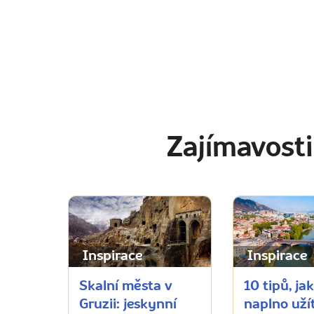
Zajímavosti
Inspirace
Inspirace
Skalní města v
10 tipů, jak
Gruzii: jeskynní
naplno užít