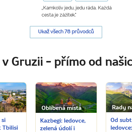
„Kamkoliv jedu, jedu ráda. Každá
cesta je zážitek."
Ukaž všech 78 průvodců
 v Gruzii
- přímo od naši
Rady n
Oblíbená místa
 si
Od subt
Kazbegi: ledovce,
 Tbilisi
ledovce:
zelená údolí i