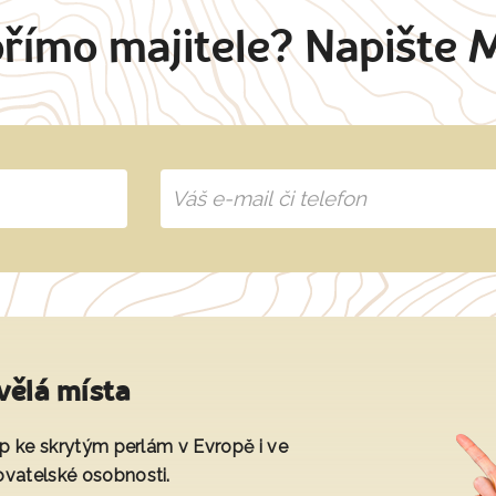
přímo majitele? Napište 
vělá místa
tup ke skrytým perlám v Evropě i ve
ovatelské osobnosti.