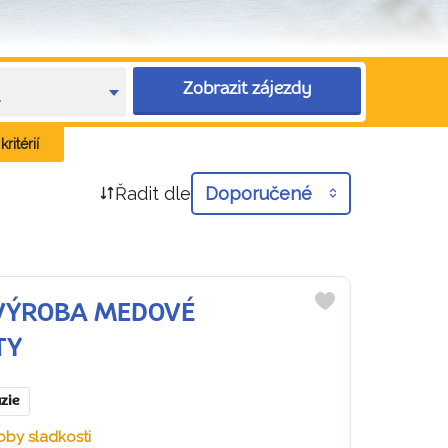
Zobrazit zájezdy
e
ritérií
Řadit dle
Doporučené
+ VÝROBA MEDOVÉ
Do
oblíbených
TY
zie
oby sladkosti