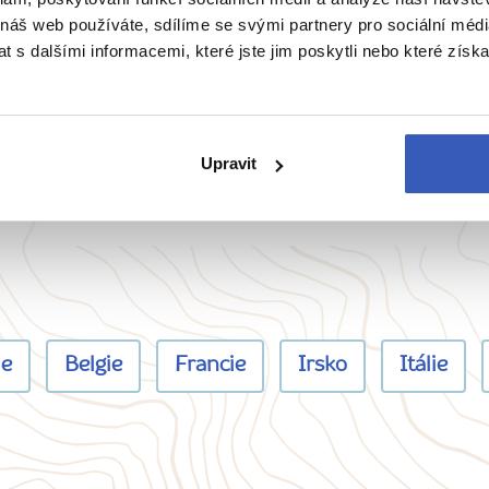
 náš web používáte, sdílíme se svými partnery pro sociální média
 s dalšími informacemi, které jste jim poskytli nebo které získa
Žádná masovka
Upravit
Na zájezd bereme maximálně 15 osob
pro dobrou atmosféru.
ie
Belgie
Francie
Irsko
Itálie