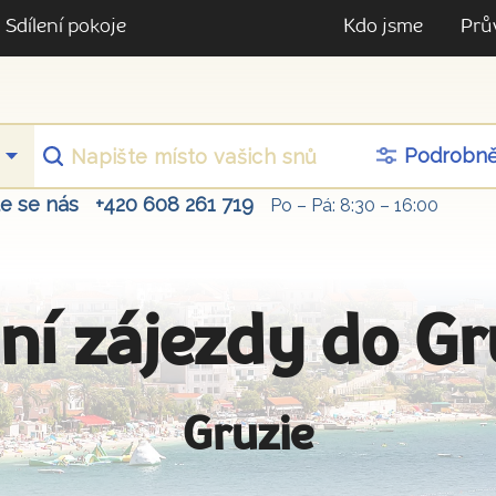
Sdílení pokoje
Kdo jsme
Prů
Podrobn
te se nás
+420 608 261 719
Po – Pá: 8:30 – 16:00
ní zájezdy do Gr
Gruzie