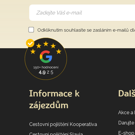
Odkliknutím souhlasíte se zasláním e-mailů d
150+ hodnocení
4,9
z 5
Informace k
Dalš
zájezdům
Akce a
Darujte
Cestovní pojištění Kooperativa
E-shop
Cestovní pojištění Slavia