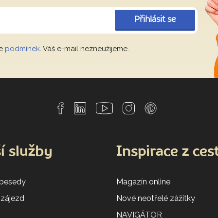
Přihlásit se
le
podmínek
. Váš e-mail nezneužijeme.
í služby
Inspirace z ces
 besedy
Magazín online
 zájezd
Nové neotřelé zážitky
NAVIGÁTOR