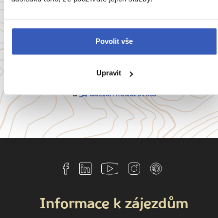
Oblíbené cíle
Povolit vše
Anglie
Belgie
Francie
Irsko
Itálie
Portugalsko
Upravit
a
54 dalších koutů světa
Informace k zájezdům