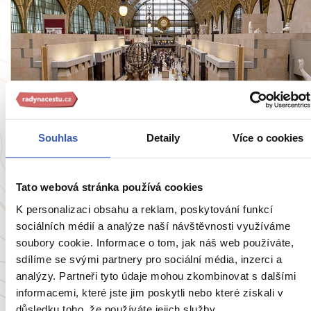
Rady na cestu
Souhlas
Detaily
Více o cookies
Velký praktický průvodce pařížskými
muzei... aneb Kolik máte času?
Tato webová stránka používá cookies
5521 přečtení
K personalizaci obsahu a reklam, poskytování funkcí
sociálních médií a analýze naší návštěvnosti využíváme
soubory cookie. Informace o tom, jak náš web používáte,
Zobrazit všechny články o Francie
sdílíme se svými partnery pro sociální média, inzerci a
analýzy. Partneři tyto údaje mohou zkombinovat s dalšími
informacemi, které jste jim poskytli nebo které získali v
důsledku toho, že používáte jejich služby.