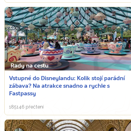
Rady na cestu
Vstupné do Disneylandu: Kolik stojí parádní
zábava? Na atrakce snadno a rychle s
Fastpassy
185146 přečtení