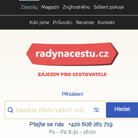
Zájezdy
Magazín
Zvýhodněno
Sdílení pokoje
Kdo jsme
Průvodci
Recenze
Kontakt
ZÁJEZDY PRO CESTOVATELE
Přihlášení
Hledat
Ptejte se nás
+420 608 261 719
Po – Pá: 8:30 – 16:00