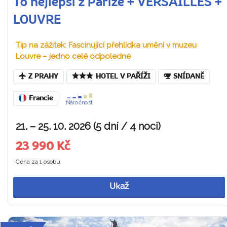
To nejlepší z Paříže + VERSAILLES +
LOUVRE
Tip na zážitek: Fascinující přehlídka umění v muzeu
Louvre – jedno celé odpoledne
Z PRAHY
HOTEL V PAŘÍŽI
SNÍDANĚ
Francie
Náročnost
21. – 25. 10. 2026 (5 dní / 4 noci)
23 990 Kč
Cena za 1 osobu
Ukaž