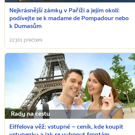
Nejkrásnější zámky v Paříži a jejím okolí:
podívejte se k madame de Pompadour nebo
k Dumasům
22301 přečtení
Rady na cestu
Eiffelova věž: vstupné – ceník, kde koupit
vstupenky a jak se vyhnout frontám