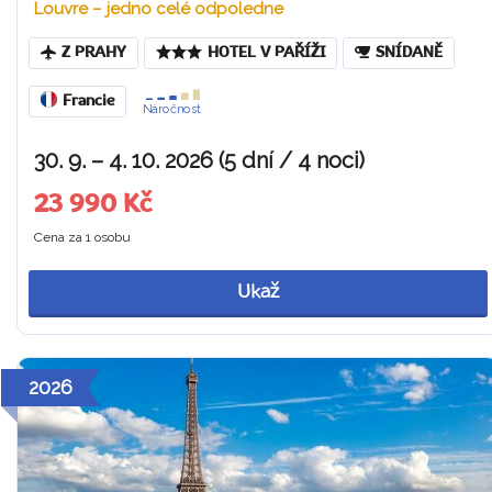
Louvre – jedno celé odpoledne
Z PRAHY
HOTEL V PAŘÍŽI
SNÍDANĚ
Francie
Náročnost
30. 9. – 4. 10. 2026 (5 dní / 4 noci)
23 990 Kč
Cena za 1 osobu
Ukaž
2026