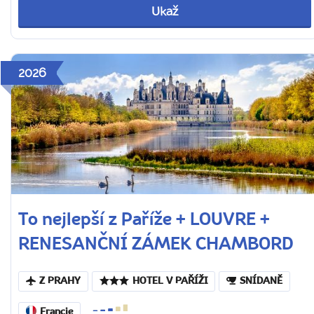
Ukaž
2026
To nejlepší z Paříže + LOUVRE +
RENESANČNÍ ZÁMEK CHAMBORD
Z PRAHY
HOTEL V PAŘÍŽI
SNÍDANĚ
Francie