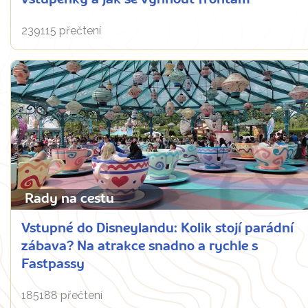
239115 přečtení
Rady na cestu
Vstupné do Disneylandu: Kolik stojí parádní
zábava? Na atrakce snadno a rychle s
Fastpassy
185188 přečtení