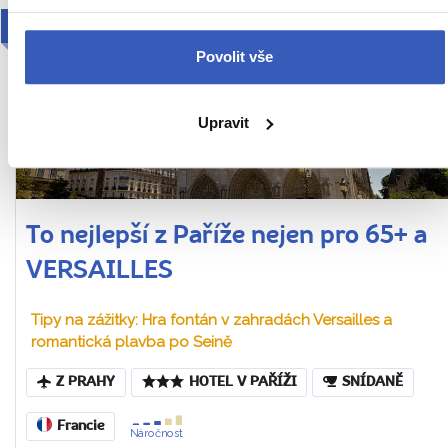
2026
Povolit vše
Upravit
To nejlepší z Paříže nejen pro 65+ a
VERSAILLES
Tipy na zážitky: Hra fontán v zahradách Versailles a
romantická plavba po Seině
Z PRAHY
HOTEL V PAŘÍŽI
SNÍDANĚ
Francie
Náročnost