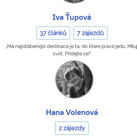
Iva Ťupová
37 článků
7 zájezdů
„Má nejoblíbenější destinace je ta, do které právě jedu. Miluj
svět. Přidejte se!"
Hana Volenová
2 zájezdy