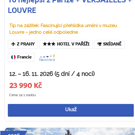
To nejlepší z Paříže + VERSAILLES +
LOUVRE
Tip na zážitek: Fascinující přehlídka umění v muzeu
Louvre – jedno celé odpoledne
Z PRAHY
HOTEL V PAŘÍŽI
SNÍDANĚ
Francie
Náročnost
12. – 16. 11. 2026 (5 dní / 4 noci)
23 990 Kč
Cena za 1 osobu
Ukaž