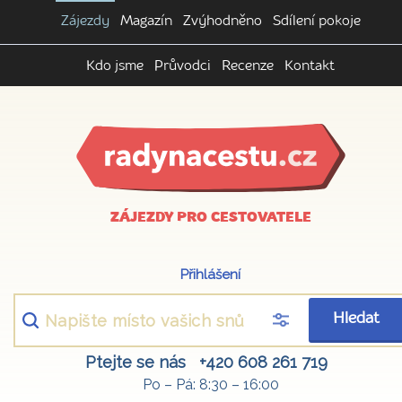
Zájezdy
Magazín
Zvýhodněno
Sdílení pokoje
Kdo jsme
Průvodci
Recenze
Kontakt
ZÁJEZDY PRO CESTOVATELE
Přihlášení
Hledat
Ptejte se nás
+420 608 261 719
Po – Pá: 8:30 – 16:00