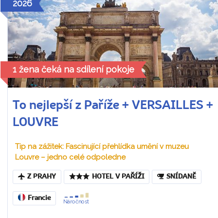
2026
1 žena čeká na sdílení pokoje
To nejlepší z Paříže + VERSAILLES +
LOUVRE
Tip na zážitek: Fascinující přehlídka umění v muzeu
Louvre – jedno celé odpoledne
Z PRAHY
HOTEL V PAŘÍŽI
SNÍDANĚ
Francie
Náročnost