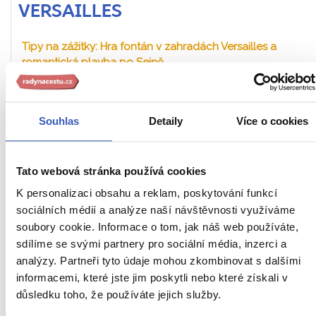
VERSAILLES
Tipy na zážitky: Hra fontán v zahradách Versailles a
romantická plavba po Seině
Z OSTRAVY
HOTEL V PAŘÍŽI
SNÍDANĚ
Souhlas
Detaily
Více o cookies
Francie
Náročnost
5. – 8. 11. 2026 (4 dny / 3 noci)
Tato webová stránka používá cookies
Včetně VIP vyzvednutí
K personalizaci obsahu a reklam, poskytování funkcí
22 490 Kč
sociálních médií a analýze naší návštěvnosti využíváme
Cena za 1 osobu
soubory cookie. Informace o tom, jak náš web používáte,
sdílíme se svými partnery pro sociální média, inzerci a
analýzy. Partneři tyto údaje mohou zkombinovat s dalšími
Ukaž
informacemi, které jste jim poskytli nebo které získali v
důsledku toho, že používáte jejich služby.