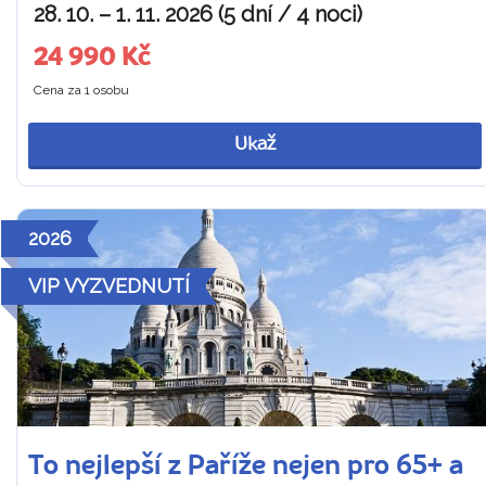
28. 10. – 1. 11. 2026 (5 dní / 4 noci)
24 990 Kč
Cena za 1 osobu
Ukaž
2026
VIP VYZVEDNUTÍ
To nejlepší z Paříže nejen pro 65+ a