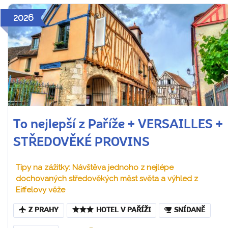
2026
To nejlepší z Paříže + VERSAILLES +
STŘEDOVĚKÉ PROVINS
Tipy na zážitky: Návštěva jednoho z nejlépe
dochovaných středověkých měst světa a výhled z
Eiffelovy věže
Z PRAHY
HOTEL V PAŘÍŽI
SNÍDANĚ