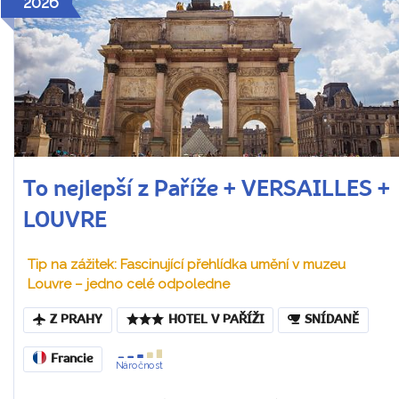
2026
To nejlepší z Paříže + VERSAILLES +
LOUVRE
Tip na zážitek: Fascinující přehlídka umění v muzeu
Louvre – jedno celé odpoledne
Z PRAHY
HOTEL V PAŘÍŽI
SNÍDANĚ
Francie
Náročnost