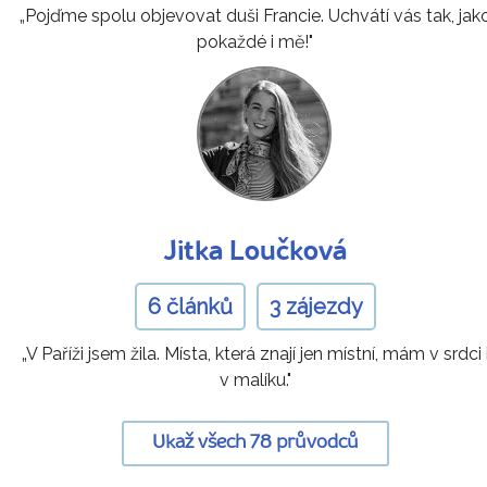
„Pojďme spolu objevovat duši Francie. Uchvátí vás tak, jak
pokaždé i mě!"
Jitka Loučková
6 článků
3 zájezdy
„V Paříži jsem žila. Místa, která znají jen místní, mám v srdci 
v malíku."
Ukaž všech 78 průvodců