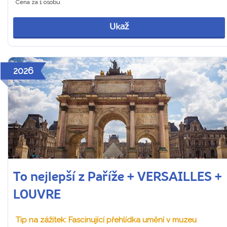
Cena za 1 osobu
Ukaž
2026
To nejlepší z Paříže + VERSAILLES +
LOUVRE
Tip na zážitek: Fascinující přehlídka umění v muzeu