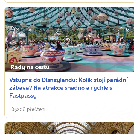
Rady na cestu
Vstupné do Disneylandu: Kolik stojí parádní
zábava? Na atrakce snadno a rychle s
Fastpassy
185208 přečtení