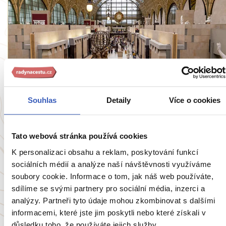
Rady na cestu
Souhlas
Detaily
Více o cookies
Velký praktický průvodce pařížskými
muzei... aneb Kolik máte času?
Tato webová stránka používá cookies
5524 přečtení
K personalizaci obsahu a reklam, poskytování funkcí
sociálních médií a analýze naší návštěvnosti využíváme
soubory cookie. Informace o tom, jak náš web používáte,
Zobrazit všechny články o Francie
sdílíme se svými partnery pro sociální média, inzerci a
analýzy. Partneři tyto údaje mohou zkombinovat s dalšími
informacemi, které jste jim poskytli nebo které získali v
důsledku toho, že používáte jejich služby.