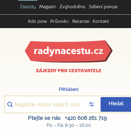
Zájezdy
Magazín
Zvýhodněno
Sdílení pokoje
Kdo jsme
Průvodci
Recenze
Kontakt
ZÁJEZDY PRO CESTOVATELE
Přihlášení
Hledat
Ptejte se nás
+420 608 261 719
Po – Pá: 8:30 – 16:00