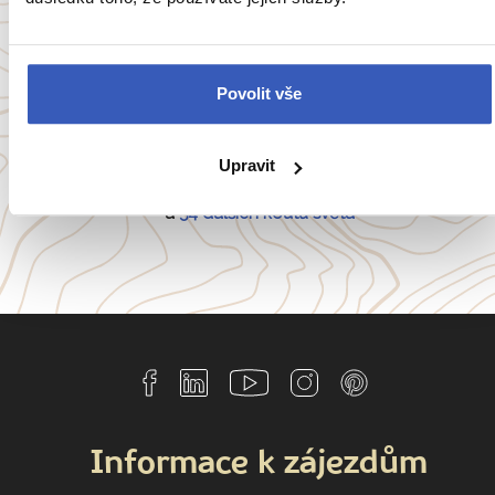
Oblíbené cíle
Povolit vše
Anglie
Belgie
Francie
Irsko
Itálie
Portugalsko
Upravit
a
54 dalších koutů světa
Informace k zájezdům