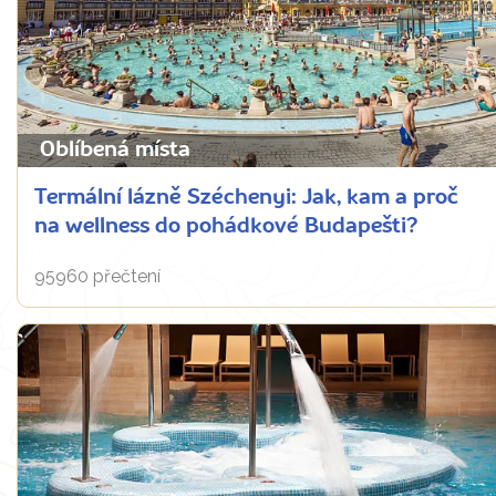
Oblíbená místa
Termální lázně Széchenyi: Jak, kam a proč
na wellness do pohádkové Budapešti?
95960 přečtení