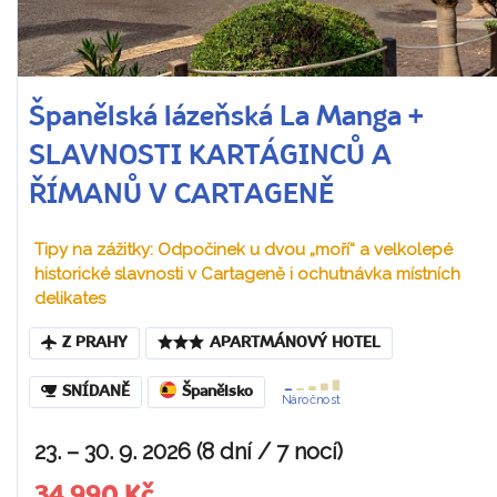
Španělská lázeňská La Manga +
SLAVNOSTI KARTÁGINCŮ A
ŘÍMANŮ V CARTAGENĚ
Tipy na zážitky: Odpočinek u dvou „moří“ a velkolepé
historické slavnosti v Cartageně i ochutnávka místních
delikates
Z PRAHY
APARTMÁNOVÝ HOTEL
SNÍDANĚ
Španělsko
Náročnost
23. – 30. 9. 2026 (8 dní / 7 nocí)