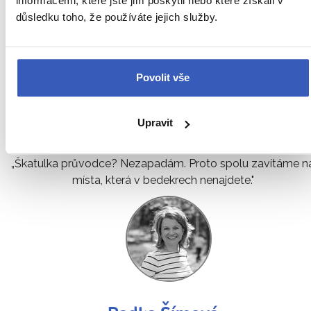
informacemi, které jste jim poskytli nebo které získali v
důsledku toho, že používáte jejich služby.
Povolit vše
Vladimír Šmehlík
Upravit
11 zájezdů
„Škatulka průvodce? Nezapadám. Proto spolu zavítáme n
místa, která v bedekrech nenajdete."