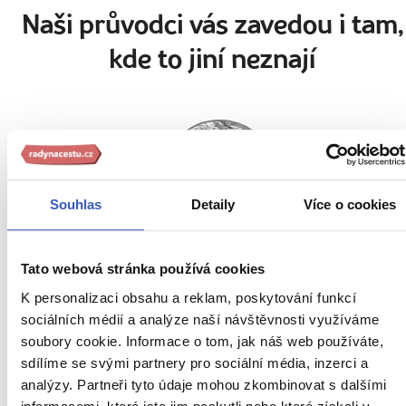
Naši průvodci vás zavedou i tam,
kde to jiní neznají
Souhlas
Detaily
Více o cookies
Tato webová stránka používá cookies
Simona Chromá
K personalizaci obsahu a reklam, poskytování funkcí
12 zájezdů
sociálních médií a analýze naší návštěvnosti využíváme
soubory cookie. Informace o tom, jak náš web používáte,
„Stereotyp a nuda? V cestování neexistují!"
sdílíme se svými partnery pro sociální média, inzerci a
analýzy. Partneři tyto údaje mohou zkombinovat s dalšími