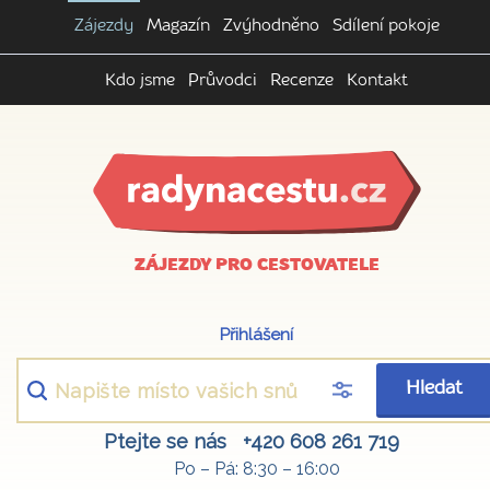
Zájezdy
Magazín
Zvýhodněno
Sdílení pokoje
Kdo jsme
Průvodci
Recenze
Kontakt
ZÁJEZDY PRO CESTOVATELE
Přihlášení
Hledat
Ptejte se nás
+420 608 261 719
Po – Pá: 8:30 – 16:00