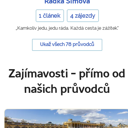
Radka Šímová
1 článek
4 zájezdy
„Kamkoliv jedu, jedu ráda. Každá cesta je zážitek."
Ukaž všech 78 průvodců
Zajímavosti
- přímo od
našich průvodců