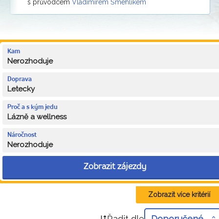
s průvodcem
Vladimírem Šmehlíkem
Kam
Nerozhoduje
Doprava
Letecky
Proč a s kým jedu
Lázně a wellness
Náročnost
Nerozhoduje
Zobrazit zájezdy
Zobrazit více kritérií
Řadit dle
Doporučené