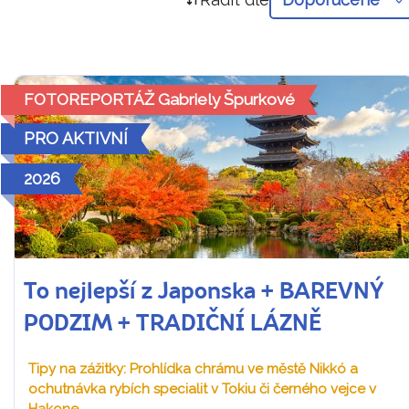
FOTOREPORTÁŽ Gabriely Špurkové
PRO AKTIVNÍ
2026
To nejlepší z Japonska + BAREVNÝ
PODZIM + TRADIČNÍ LÁZNĚ
Tipy na zážitky: Prohlídka chrámu ve městě Nikkó a
ochutnávka rybích specialit v Tokiu či černého vejce v
Hakone