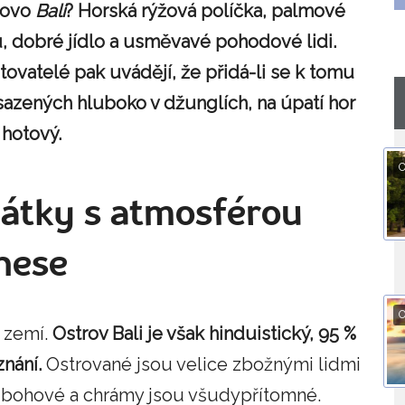
slovo
Bali
? Horská rýžová políčka, palmové
, dobré jídlo a usměvavé pohodové lidi.
ovatelé pak uvádějí, že přidá-li se k tomu
azených hluboko v džunglích, na úpatí hor
 hotový.
O
mátky s atmosférou
nese
O
u zemí.
Ostrov Bali je však hinduistický, 95 %
znání.
Ostrované jsou velice zbožnými lidmi
h bohové a chrámy jsou všudypřítomné.