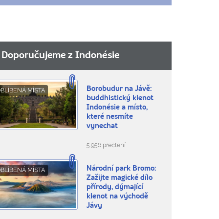
Doporučujeme z Indonésie
Borobudur na Jávě:
BLÍBENÁ MÍSTA
buddhistický klenot
Indonésie a místo,
které nesmíte
vynechat
5.956 přečtení
Národní park Bromo:
BLÍBENÁ MÍSTA
Zažijte magické dílo
přírody, dýmající
klenot na východě
Jávy