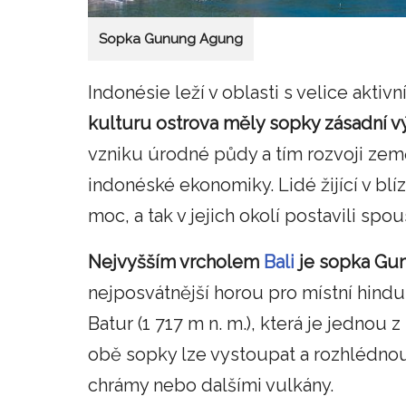
Sopka Gunung Agung
Indonésie leží v oblasti s velice aktiv
kulturu ostrova měly sopky zásadní v
vzniku úrodné půdy a tím rozvoji zeměd
indonéské ekonomiky. Lidé žijící v blí
moc, a tak v jejich okolí postavili spo
Nejvyšším vrcholem
Bali
je sopka Gun
nejposvátnější horou pro místní hind
Batur (1 717 m n. m.), která je jednou
obě sopky lze vystoupat a rozhlédnout
chrámy nebo dalšími vulkány.