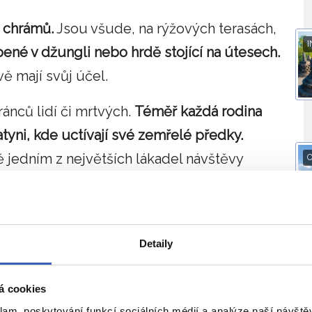
c chrámů.
Jsou všude, na rýžových terasách,
I
ené v džungli nebo hrdě stojící na útesech.
 mají svůj účel.
ánců lidí či mrtvých.
Téměř každá rodina
ni, kde uctívají své zemřelé předky.
 jedním z největších lákadel návštěvy
O
pečného původu
Detaily
J
á cookies
klam, poskytování funkcí sociálních médií a analýze naší návšt