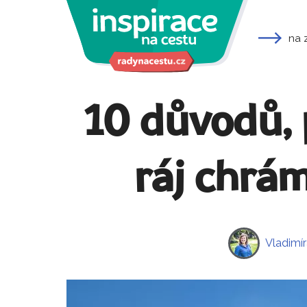
na 
10 důvodů, p
ráj chrám
Vladimí