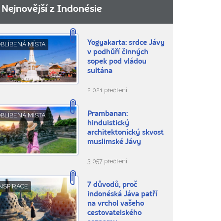
Nejnovější z Indonésie
Yogyakarta: srdce Jávy
BLÍBENÁ MÍSTA
v podhůří činných
sopek pod vládou
sultána
2.021 přečtení
Prambanan:
BLÍBENÁ MÍSTA
hinduistický
architektonický skvost
muslimské Jávy
3.057 přečtení
7 důvodů, proč
NSPIRACE
indonéská Jáva patří
na vrchol vašeho
cestovatelského