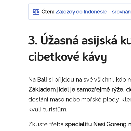
Čtení:
Zájezdy do Indonésie – srovnán
3. Úžasná asijská k
cibetkové kávy
Na Bali si přijdou na své všichni, kdo
Základem jídel je samozřejmě rýže, do
dostání maso nebo mořské plody, kter
kvůli turistům.
Zkuste třeba
specialitu Nasi Goreng n