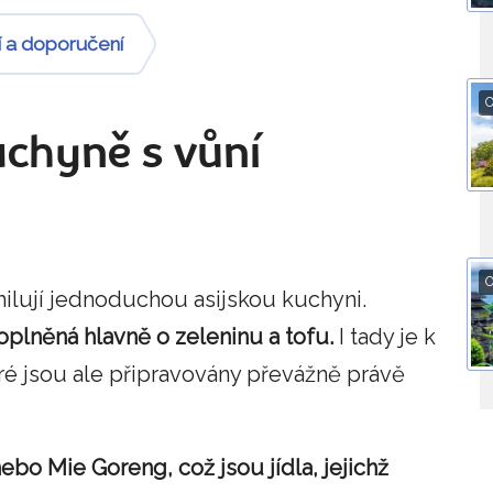
í a doporučení
O
uchyně s vůní
O
 milují jednoduchou asijskou kuchyni.
plněná hlavně o zeleninu a tofu.
I tady je k
é jsou ale připravovány převážně právě
ebo Mie Goreng, což jsou jídla, jejichž