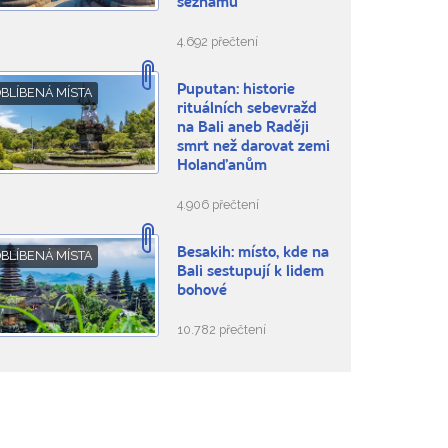
seznamu
4.692 přečtení
Puputan: historie
BLÍBENÁ MÍSTA
rituálních sebevražd
na Bali aneb Raději
smrt než darovat zemi
Holanďanům
4.906 přečtení
Besakih: místo, kde na
BLÍBENÁ MÍSTA
Bali sestupují k lidem
bohové
10.782 přečtení