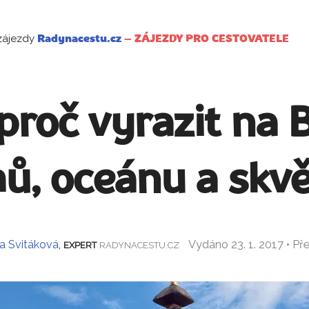
zájezdy
Radynacestu.cz
–
ZÁJEZDY PRO CESTOVATELE
roč vyrazit na B
ů, oceánu a skvě
ra Svitáková
,
Vydáno 23. 1. 2017 • P
EXPERT
RADYNACESTU.CZ