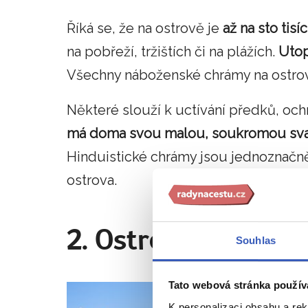
Říká se, že na ostrově je
až na sto tisí
na pobřeží, tržištích či na plážích.
Utop
Všechny náboženské chrámy na ostrově
Některé slouží k uctívání předků, ochr
má doma svou malou, soukromou svaty
Hinduistické chrámy jsou jednoznačně
ostrova.
2. Ostrov bohů so
Souhlas
Tato webová stránka použív
K personalizaci obsahu a re