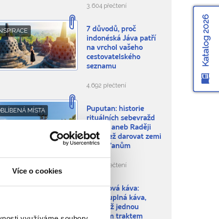
3.604 přečtení
Katalog 2026
7 důvodů, proč
NSPIRACE
indonéská Jáva patří
na vrchol vašeho
cestovatelského
seznamu
4.692 přečtení
Puputan: historie
BLÍBENÁ MÍSTA
rituálních sebevražd
na Bali aneb Raději
smrt než darovat zemi
Holanďanům
4.906 přečtení
Více o cookies
Cibetková káva:
ÍDLO A PITÍ
rozporuplná káva,
která už jednou
trávicím traktem
ěvnosti využíváme soubory