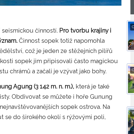
O
ní seismickou činností.
Pro tvorbu krajiny i
ýznam.
Činnost sopek totiž napomohla
ělství, což je jeden ze stěžejních pilířů
zkosti sopek jim připisovali často magickou
ustu chrámů a začali je vzývat jako bohy.
O
ung Agung (3 142 m. n. m.),
která je také
uisty. Obdivovat se můžete i hoře Gunung
 z nejnavštěvovanějších sopek ostrova. Na
I
 se do širokého okolí s rýžovými poli,