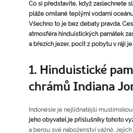
Co si představíte, když zaslechnete 
pláže omílané teplými vodami oceánu
Všechno to je bez debaty pravda. Cest
atmosféra hinduistických památek zas
a březích jezer, pocit z pobytu v ráji je
1. Hinduistické pa
chrámů Indiana Jo
Indonésie je nejlidnatější muslimsko
jeho obyvatel je příslušníky tohoto vy
a berou své náboženství vážně. Jejic