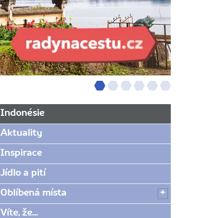
Indonésie
Aktuality
Inspirace
Jídlo a pití
Oblíbená místa
Víte, že...