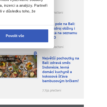
prošla
, inzerci a analýzy. Partneři
li v důsledku toho, že
13.281 přečtení
Rýžová pole na Bali:
ÍTE, ŽE...
hlavní zdroj obživy i
památka na seznamu
Povolit vše
UNESCO
11.880 přečtení
Největší pochoutky na
ÍDLO A PITÍ
Bali: zdravá směs
Indonésie, levná
domácí kuchyně a
kokosová šťáva
bambusovým brčkem!
7.791 přečtení