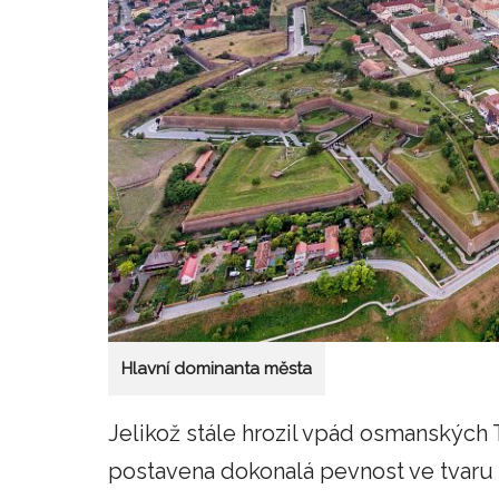
Hlavní dominanta města
Jelikož stále hrozil vpád osmanských T
postavena dokonalá pevnost ve tvaru h