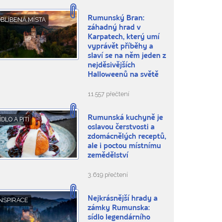
Rumunský Bran:
BLÍBENÁ MÍSTA
záhadný hrad v
Karpatech, který umí
vyprávět příběhy a
slaví se na něm jeden z
nejděsivějších
Halloweenů na světě
11.557 přečtení
Rumunská kuchyně je
ÍDLO A PITÍ
oslavou čerstvosti a
zdomácnělých receptů,
ale i poctou místnímu
zemědělství
3.619 přečtení
Nejkrásnější hrady a
NSPIRACE
zámky Rumunska:
sídlo legendárního