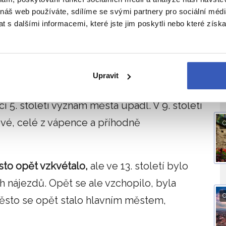
lo asi před pěti tisíci lety. Z malé osady
 náš web používáte, sdílíme se svými partnery pro sociální média
 s dalšími informacemi, které jste jim poskytli nebo které získa
onomické centrum Dácie s názvem Apulon,
J
68 př. n. l. dokonce jeho hlavním městem. V
tí Římské říše,
Apulon byl přejmenován na
Upravit
rovincie.
 5. století význam města upadl. V 9. století
vé, celé z vápence a příhodně
O
to opět vzkvétalo,
ale ve 13. století bylo
nájezdů. Opět se ale vzchopilo, byla
O
ěsto se opět stalo hlavním městem,