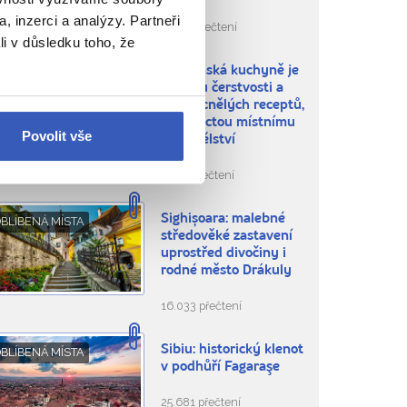
, inzerci a analýzy. Partneři
11.557 přečtení
li v důsledku toho, že
Rumunská kuchyně je
ÍDLO A PITÍ
oslavou čerstvosti a
zdomácnělých receptů,
ale i poctou místnímu
Povolit vše
zemědělství
3.619 přečtení
Sighișoara: malebné
BLÍBENÁ MÍSTA
středověké zastavení
uprostřed divočiny i
rodné město Drákuly
16.033 přečtení
Sibiu: historický klenot
BLÍBENÁ MÍSTA
v podhůří Fagaraşe
25.681 přečtení