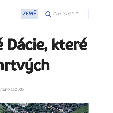
ZEMĚ
 Dácie, které
mrtvých
ečteno 11062x