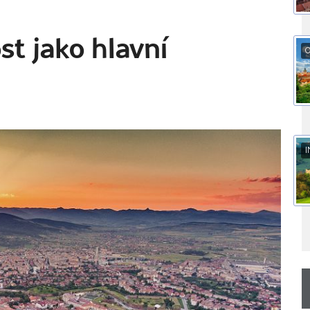
st jako hlavní
O
I