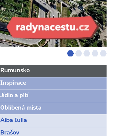
Rumunsko
Inspirace
Jídlo a pití
Oblíbená místa
Alba Iulia
Brašov