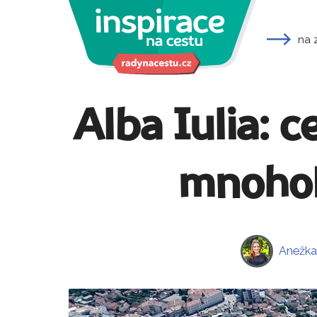
na 
Alba Iulia: 
mnohok
Anežka