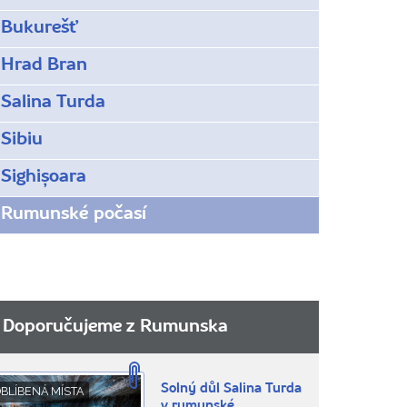
Bukurešť
Hrad Bran
Salina Turda
Sibiu
Sighișoara
Rumunské počasí
Doporučujeme z Rumunska
Solný důl Salina Turda
BLÍBENÁ MÍSTA
v rumunské