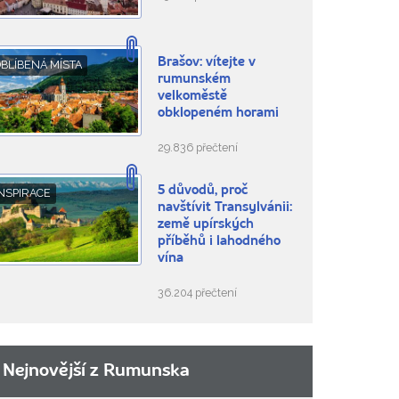
Brašov: vítejte v
BLÍBENÁ MÍSTA
rumunském
velkoměstě
obklopeném horami
29.836 přečtení
5 důvodů, proč
NSPIRACE
navštívit Transylvánii:
země upírských
příběhů i lahodného
vína
36.204 přečtení
Nejnovější z Rumunska