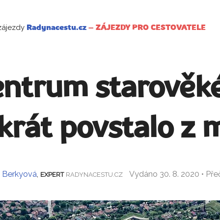
zájezdy
Radynacestu.cz
–
ZÁJEZDY PRO CESTOVATELE
centrum starověké
rát povstalo z 
 Berkyová
,
Vydáno 30. 8. 2020 • Př
EXPERT
RADYNACESTU.CZ