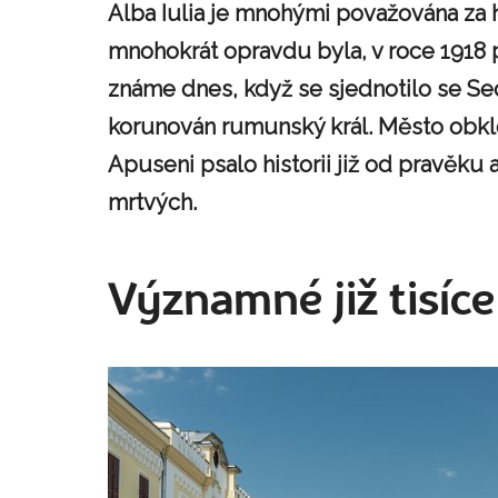
Alba Iulia je mnohými považována za 
mnohokrát opravdu byla, v roce 1918
známe dnes, když se sjednotilo se Se
korunován rumunský král. Město ob
Apuseni
psalo historii již od pravěk
mrtvých.
Významné již tisíce