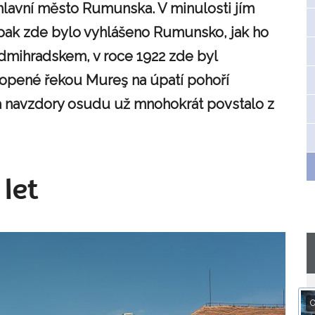
hlavní město Rumunska. V minulosti jím
 pak zde bylo vyhlášeno Rumunsko, jak ho
dmihradskem, v roce 1922 zde byl
klopené
řekou Mureş na úpatí pohoří
u a navzdory osudu už mnohokrát povstalo z
 let
O