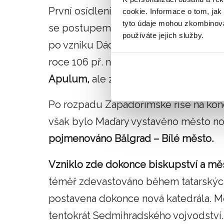
První osídlení zde pravděpodobně vznik
cookie. Informace o tom, jak
tyto údaje mohou zkombinovat
se postupem času stalo významné ek
používáte jejich služby.
po vzniku Dáckého království v roce 1
roce 106 př. n. l. se stala Dácie součás
Apulum,
ale zůstal hlavním městem p
Po rozpadu Západořímské říše na konci
však bylo Maďary vystavěno město no
pojmenováno Bălgrad – Bílé město.
Vzniklo zde dokonce biskupství a měs
téměř zdevastováno během tatarských 
postavena dokonce nová katedrála. M
tentokrát Sedmihradského vojvodství.