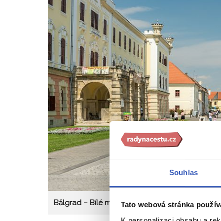
Souhlas
Bălgrad – Bílé město
Tato webová stránka použív
K personalizaci obsahu a re