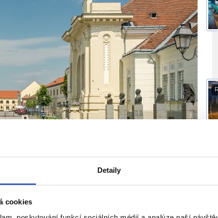
O
Detaily
á cookies
klam, poskytování funkcí sociálních médií a analýze naší návšt