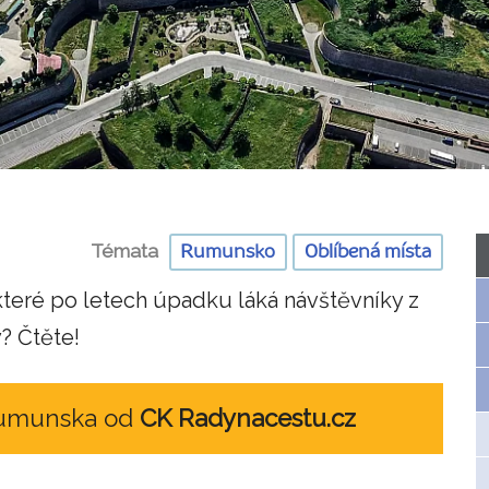
Témata
Rumunsko
Oblíbená místa
eré po letech úpadku láká návštěvníky z
? Čtěte!
Rumunska od
CK Radynacestu.cz