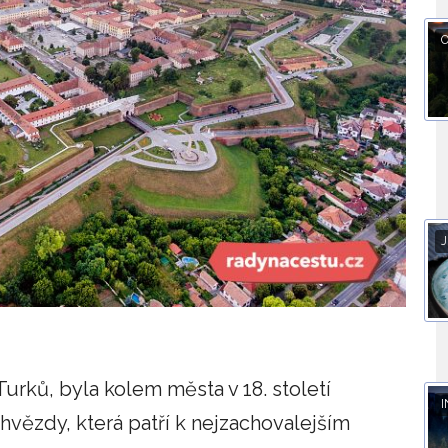
O
J
urků, byla kolem města v 18. století
I
vězdy, která patří k nejzachovalejším