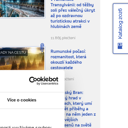
Transylvánii: od těžby
Katalog 2026
soli přes válečný úkryt
až po ozdravnou
turistickou atrakci v
hlubinách země
11.865 přečtení
Rumunské počasí:
RADY NA CESTU
rozmanitost, která
okouzlí každého
cestovatele
2.823 přečtení
Rumunský Bran:
BLÍBENÁ MÍSTA
záhadný hrad v
Více o cookies
Karpatech, který umí
vyprávět příběhy a
slaví se na něm jeden z
nejděsivějších
Halloweenů na světě
ěvnosti využíváme soubory