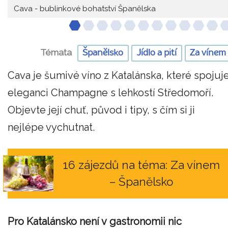
Cava - bublinkové bohatství Španělska
Témata
Španělsko
Jídlo a pití
Za vínem
Cava je šumivé víno z Katalánska, které spojuj
eleganci Champagne s lehkostí Středomoří.
Objevte její chuť, původ i tipy, s čím si ji
nejlépe vychutnat.
16 zájezdů na téma: Za vínem
– Španělsko
Pro Katalánsko není v gastronomii nic