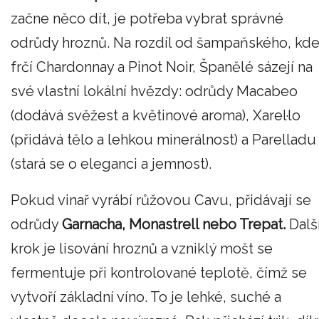
začne něco dít, je potřeba vybrat správné
odrůdy hroznů. Na rozdíl od šampaňského, kd
frčí Chardonnay a Pinot Noir, Španělé sázejí na
své vlastní lokální hvězdy: odrůdy Macabeo
(dodává svěžest a květinové aroma), Xarel·lo
(přidává tělo a lehkou minerálnost) a Parelladu
(stará se o eleganci a jemnost).
Pokud vinař vyrábí růžovou Cavu, přidávají se
odrůdy
Garnacha, Monastrell nebo Trepat.
Dalš
krok je lisování hroznů a vzniklý mošt se
fermentuje při kontrolované teplotě, čímž se
vytvoří základní víno. To je lehké, suché a