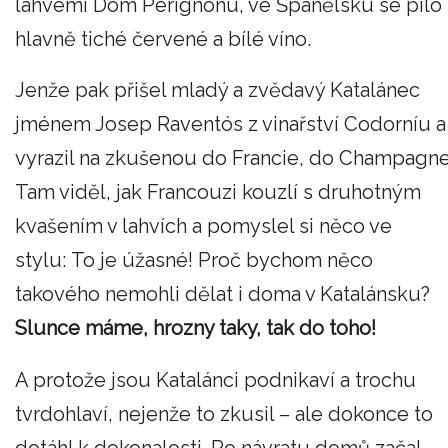
lahvemi Dom Pérignonu, ve Španělsku se pilo
hlavně tiché červené a bílé víno.
Jenže pak přišel mladý a zvědavý Katalánec
jménem Josep Raventós z vinařství Codorníu a
vyrazil na zkušenou do Francie, do Champagne
Tam viděl, jak Francouzi kouzlí s druhotným
kvašením v lahvích a pomyslel si něco ve
stylu: To je úžasné! Proč bychom něco
takového nemohli dělat i doma v Katalánsku?
Slunce máme, hrozny taky, tak do toho!
A protože jsou Katalánci podnikaví a trochu
tvrdohlaví, nejenže to zkusil – ale dokonce to
dotáhl k dokonalosti. Po návratu domů začal