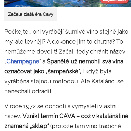
Začala zlatá éra Cavy
Počkejte… oni vyrábějí šumivé víno stejně jako
my, ale levněji? A dokonce jim to chutná? To
nemůžeme dovolit! Začali tedy chránit název
„
Champagne
“ a
Španělé už nemohli svá vína
označovat jako „šampaňské“,
i když byla
vyráběna stejnou metodou. Ale Katalánci se
nenechali odradit.
V roce 1972 se dohodli a vymysleli vlastní
název.
Vznikl termín CAVA – což v katalánštině
znamená „sklep“
(protože tam víno tradičně