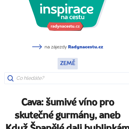
na zájezdy
Radynacestu.cz
ZEMĚ
Cava: šumivé víno pro
skutečné gurmány, aneb
Když Španělé dali bublinká