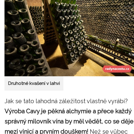
Druhotné kvašení v lahvi
Jak se tato lahodná záležitost vlastně vyrábí?
Výroba Cavy je pěkná alchymie a přece každý
správný milovník vína by měl vědět, co se děje
mezi vinicí a prvním douškem!
Než se vůbec