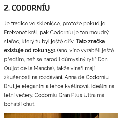
2. CODORNÍU
Je tradice ve skleničce, protože pokud je
Freixenet král, pak Codorníu je ten moudrý
stařec, který tu byl ještě dřív.
Tato značka
existuje od roku 1551
(ano, víno vyráběli ještě
předtím, než se narodil důmyslný rytíř Don
Quijot de la Mancha), takže vinaři mají
zkušenosti na rozdávání. Anna de Codorníu
Brut je elegantní a lehce květinová, ideální na
letní večery. Codorníu Gran Plus Ultra má
bohatší chuť.