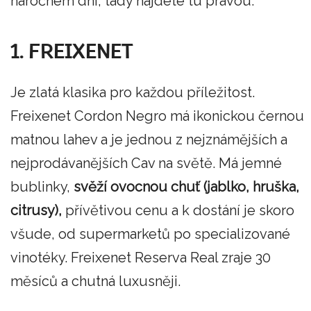
náročném dni, tady najdete tu pravou.
1. FREIXENET
Je zlatá klasika pro každou příležitost.
Freixenet Cordon Negro má ikonickou černou
matnou lahev a je jednou z nejznámějších a
nejprodávanějších Cav na světě. Má jemné
bublinky,
svěží ovocnou chuť (jablko, hruška,
citrusy),
přívětivou cenu a k dostání je skoro
všude, od supermarketů po specializované
vinotéky. Freixenet Reserva Real zraje 30
měsíců a chutná luxusněji.