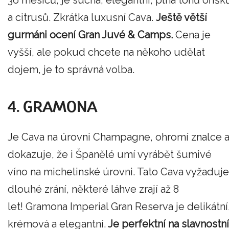
36 měsíců, je suchá, elegantní, plná tónů oříšk
a citrusů. Zkrátka luxusní Cava.
Ještě větší
gurmáni ocení Gran Juvé & Camps.
Cena je
vyšší, ale pokud chcete na někoho udělat
dojem, je to správná volba.
4. GRAMONA
Je Cava na úrovni Champagne, ohromí znalce 
dokazuje, že i Španělé umí vyrábět šumivé
víno na michelinské úrovni. Tato Cava vyžaduje
dlouhé zrání, některé láhve zrají až 8
let! Gramona Imperial Gran Reserva je delikátní
krémová a elegantní.
Je perfektní na slavnostní