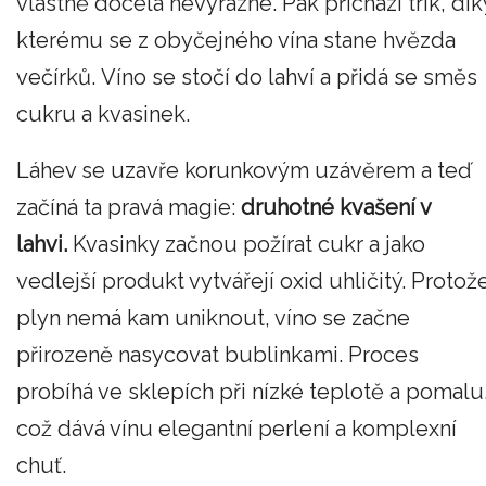
vlastně docela nevýrazné. Pak přichází trik, dík
kterému se z obyčejného vína stane hvězda
večírků. Víno se stočí do lahví a přidá se směs
cukru a kvasinek.
Láhev se uzavře korunkovým uzávěrem a teď
začíná ta pravá magie:
druhotné kvašení v
lahvi.
Kvasinky začnou požírat cukr a jako
vedlejší produkt vytvářejí oxid uhličitý. Protož
plyn nemá kam uniknout, víno se začne
přirozeně nasycovat bublinkami. Proces
probíhá ve sklepích při nízké teplotě a pomalu
což dává vínu elegantní perlení a komplexní
chuť.