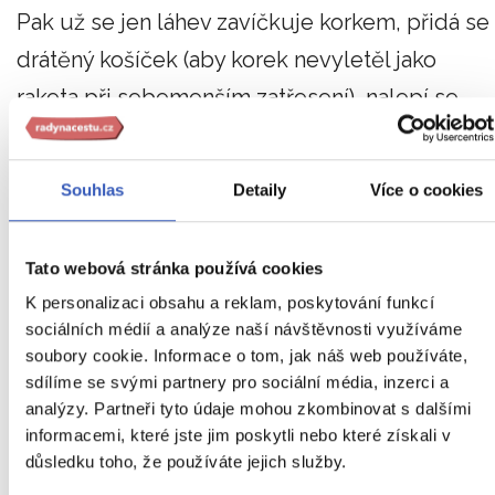
Pak už se jen láhev zavíčkuje korkem, přidá se
drátěný košíček (aby korek nevyletěl jako
raketa při sebemenším zatřesení), nalepí se
etiketa a
Cava je připravena vyrazit do
světa!
Cava není žádné obyčejné šumivé víno,
Souhlas
Detaily
Více o cookies
ale výsledek pečlivé práce a trpělivosti.
Tato webová stránka používá cookies
Jak se Katalánci inspirovali ve
K personalizaci obsahu a reklam, poskytování funkcí
sociálních médií a analýze naší návštěvnosti využíváme
Francii
soubory cookie. Informace o tom, jak náš web používáte,
sdílíme se svými partnery pro sociální média, inzerci a
analýzy. Partneři tyto údaje mohou zkombinovat s dalšími
informacemi, které jste jim poskytli nebo které získali v
důsledku toho, že používáte jejich služby.