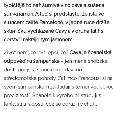
typičtějšího než šumivé víno cava a sušená
šunka jamón. A teď si představte, že jste ve
sluncem zalité Barceloně, v jedné ruce držíte
skleničku vychlazené Cavy a v druhé talíř s
čerstvě nakrájeným jamónem.
Život nemůže být lepší, že?
Cava je španělská
odpověď na šampaňské
– jen méně snobská,
dostupnější a s pořádnou dávkou
středomořské pohody. Zatímco Francouzi si na
svém šampaňském zakládají s téměř vědecko
precizností, Španělé k výrobě přistupují s
lehkostí a radostí, což se odráží i v chuti.