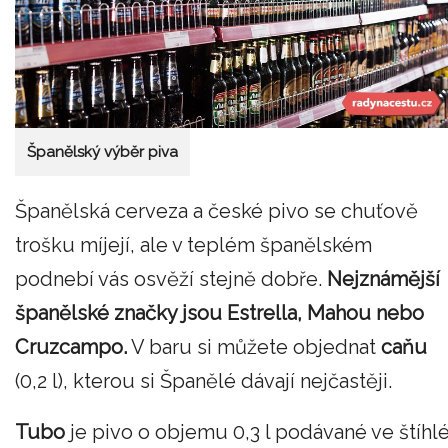
Španělský výběr piva
Španělská cerveza a české pivo se chuťově
trošku míjejí, ale v teplém španělském
podnebí vás osvěží stejně dobře.
Nejznámější
španělské značky jsou Estrella, Mahou nebo
Cruzcampo.
V baru si můžete objednat
caňu
(0,2 l), kterou si Španělé dávají nejčastěji.
Tubo
je pivo o objemu 0,3 l podávané ve štíhl