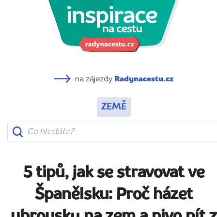
na zájezdy
Radynacestu.cz
ZEMĚ
5 tipů, jak se stravovat ve
Španělsku: Proč házet
ubrousky na zem a pivo pít z