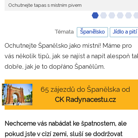
Ochutnejte tapas s místním pivem
Témata
Španělsko
Jídlo a pití
Ochutnejte Španělsko jako místní! Máme pro
vás několik tipů, jak se najíst a napít alespoň ta
dobře, jak je to dopřáno Španělům.
65 zájezdů do Španělska od
CK Radynacestu.cz
Nechceme vás nabádat ke špatnostem, ale
pokud jste v cizí zemi, sluší se dodržovat