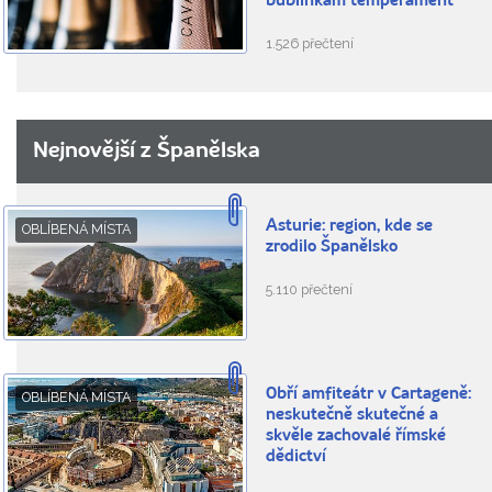
bublinkám temperament
1.526 přečtení
Nejnovější z Španělska
Asturie: region, kde se
OBLÍBENÁ MÍSTA
zrodilo Španělsko
5.110 přečtení
Obří amfiteátr v Cartageně:
OBLÍBENÁ MÍSTA
neskutečně skutečné a
skvěle zachovalé římské
dědictví