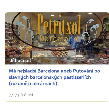
Jídlo a pití
Má nejsladší Barcelona aneb Putování po
slavných barcelonských pastisseriích
(rozuměj cukrárnách)
7717 přečtení