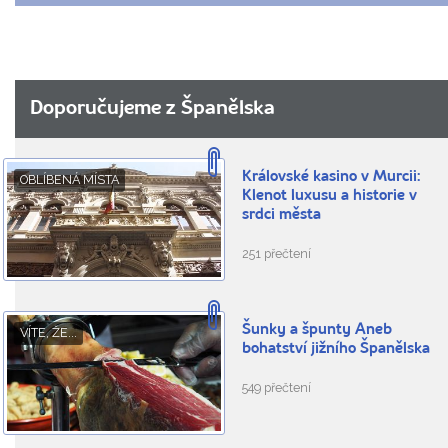
Doporučujeme z Španělska
Královské kasino v Murcii:
OBLÍBENÁ MÍSTA
Klenot luxusu a historie v
srdci města
251 přečtení
Šunky a špunty Aneb
VÍTE, ŽE...
bohatství jižního Španělska
549 přečtení