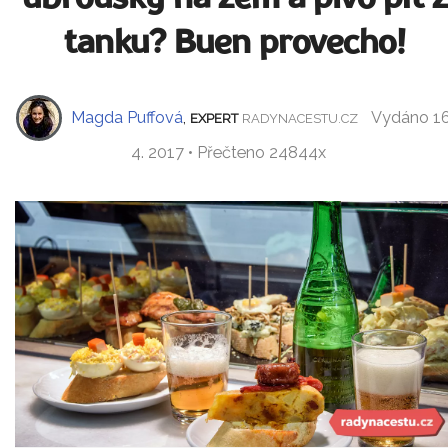
tanku? Buen provecho!
Magda Puffová
,
Vydáno 16
EXPERT
RADYNACESTU.CZ
4. 2017 • Přečteno 24844x