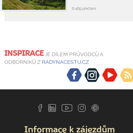
6.469 přečtení
INSPIRACE
JE DÍLEM PRŮVODCŮ A
ODBORNÍKŮ Z
RADYNACESTU.CZ
Informace k zájezdům