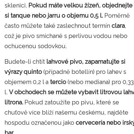
sklenici.
Pokud máte velkou žízeň, objednejte
si tanque nebo jarru o objemu 0,5 l.
Poměrně
často můžete také zaslechnout termín
clara
,
což je pivo smíchané s perlivou vodou nebo
ochucenou sodovkou.
Budete-li chtít
lahvové pivo, zapamatujte si
výrazy quinto
(případně botellín) pro lahev s
objemem 0,2 l a
tercio
(nebo mediana) pro 0,33
l.
V obchodech se můžete vybavit litrovou lahv
litrona.
Pokud zatoužíte po pivu, které se
chuťově více blíží našemu českému, najděte
hospodu označenou jako
cervecería nebo irsk
bar.