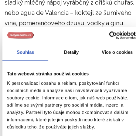
sladký mléčný nápoj vyráběný z oříšků chufas,
nebo agua de Valencia – koktejl ze šumivého
vína, pomerančového džusu, vodky a ginu.
5.tip: Když chcete něco
Souhlas
Detaily
Více o cookies
ostřejšího a noc je ještě
mladá...
Tato webová stránka používá cookies
K personalizaci obsahu a reklam, poskytování funkcí
sociálních médií a analýze naší návštěvnosti využíváme
soubory cookie. Informace o tom, jak náš web používáte,
sdílíme se svými partnery pro sociální média, inzerci a
analýzy. Partneři tyto údaje mohou zkombinovat s dalšími
informacemi, které jste jim poskytli nebo které získali v
důsledku toho, že používáte jejich služby.