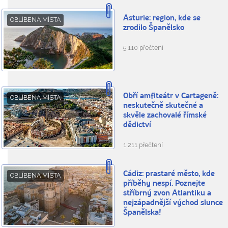
Asturie: region, kde se
OBLÍBENÁ MÍSTA
zrodilo Španělsko
5.110 přečtení
Obří amfiteátr v Cartageně:
OBLÍBENÁ MÍSTA
neskutečně skutečné a
skvěle zachovalé římské
dědictví
1.211 přečtení
Cádiz: prastaré město, kde
OBLÍBENÁ MÍSTA
příběhy nespí. Poznejte
stříbrný zvon Atlantiku a
nejzápadnější východ slunce
Španělska!