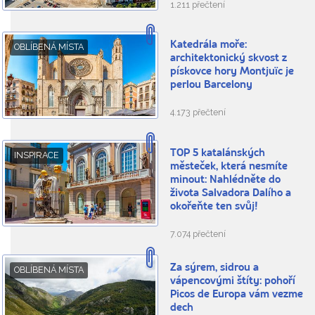
1.211 přečtení
Katedrála moře:
OBLÍBENÁ MÍSTA
architektonický skvost z
pískovce hory Montjuïc je
perlou Barcelony
4.173 přečtení
TOP 5 katalánských
INSPIRACE
městeček, která nesmíte
minout: Nahlédněte do
života Salvadora Dalího a
okořeňte ten svůj!
7.074 přečtení
Za sýrem, sidrou a
OBLÍBENÁ MÍSTA
vápencovými štíty: pohoří
Picos de Europa vám vezme
dech