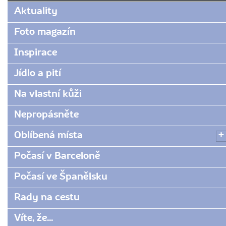
www.radynacestu.cz/magazin/tipy-
Aktuality
a-
rady-
Foto magazín
na-
Inspirace
stravovani-
a-
Jídlo a pití
piti-
ve-
Na vlastní kůži
spanelsku/
Nepropásněte
Oblíbená místa
Počasí v Barceloně
Počasí ve Španělsku
Rady na cestu
Víte, že...