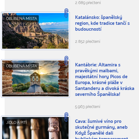
2.689 přečtení
Katalánsko: španělský
OBLÍBENÁ MÍSTA
region, kde tradice tančí s
budoucností
2.852 přečtení
Kantábrie: Altamira s
OBLÍBENÁ MÍSTA
pravěkými malbami,
majestátní hory Picos de
Europa, krásné pláže v
Santanderu a divoká kráska
severního Španělska!
5.963 přečtení
Cava: šumivé víno pro
JÍDLO A PITÍ
skutečné gurmány, aneb
Když Španělé dali