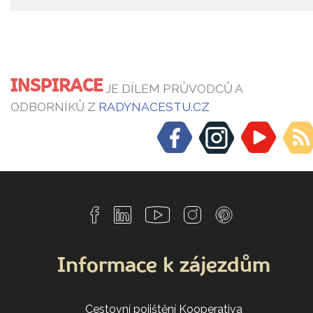
INSPIRACE
JE DÍLEM PRŮVODCŮ A
ODBORNÍKŮ Z
RADYNACESTU.CZ
Informace k zájezdům
Cestovní pojištění Kooperativa