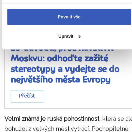
v angličtině na oslovování křestním jménem) a
Povolit vše
mohou nás zaskočit osobními otázkami.
Upravit
Čtení na podobné téma
10 důvodů, proč navštívit
Moskvu: odhoďte zažité
stereotypy a vydejte se do
největšího města Evropy
Přečíst
Velmi známá je ruská pohostinnost
, která se al
bohužel z velkých měst vytrácí. Pochopitelně