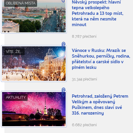
Něvský prospekt: hlavní
OBLÍBENÁ MÍSTA
tepna velkolepého
Petrohradu a 13 top míst,
která na něm nesmíte
minout
8.787 přečtení
Vánoce v Rusku: Mrazík se
VÍTE, ŽE...
Sněhurkou, perníčky, rodina,
přátelství a carské sídlo v
plném lesku
31.344 přečtení
Petrohrad, založený Petrem
AKTUALITY
Velikým a opěvovaný
Puškinem, dnes slaví své
316. narozeniny
6.682 přečtení