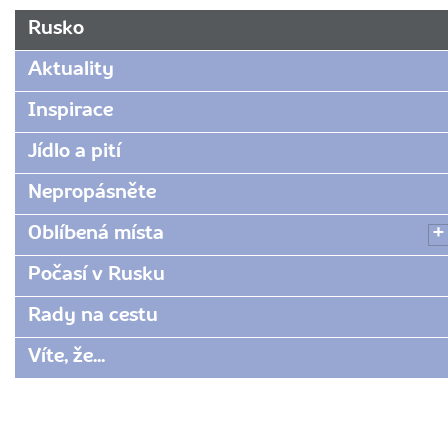
URL
Rusko
stránky:
www.radynacestu.cz/magazin/rady-
Aktuality
na-
cestu-
Inspirace
do-
Jídlo a pití
ruska/
Nepropásněte
Oblíbená místa
Počasí v Rusku
Rady na cestu
Víte, že...