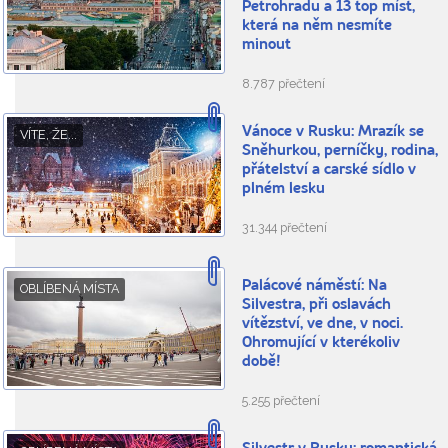
Petrohradu a 13 top míst,
která na něm nesmíte
minout
8.787 přečtení
Vánoce v Rusku: Mrazík se
VÍTE, ŽE...
Sněhurkou, perníčky, rodina,
přátelství a carské sídlo v
plném lesku
31.344 přečtení
Palácové náměstí: Na
OBLÍBENÁ MÍSTA
Silvestra, při oslavách
vítězství, ve dne, v noci.
Ohromující v kterékoliv
době!
5.255 přečtení