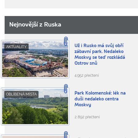
Nejnovější z Ruska
Už i Rusko má svůj obří
AKTUALITY
zábavní park. Nedaleko
Moskvy se teď rozkládá
Ostrov snů
4.952 přečtení
Park Kolomenské: lék na
OBLÍBENÁ MÍSTA
duši nedaleko centra
Moskvy
2.892 přečtení