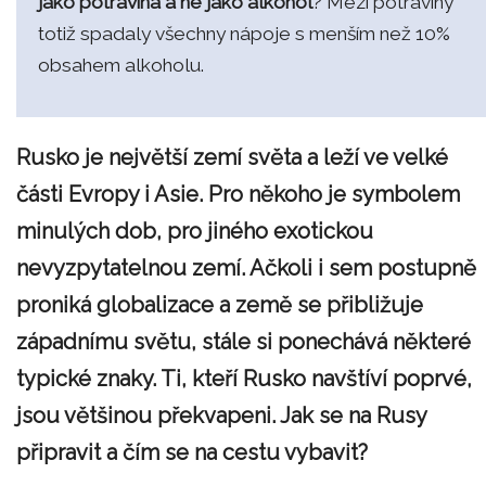
jako potravina a ne jako alkohol
? Mezi potraviny
totiž spadaly všechny nápoje s menším než 10%
obsahem alkoholu.
Rusko je největší zemí světa a leží ve velké
části Evropy i Asie. Pro někoho je symbolem
minulých dob, pro jiného exotickou
nevyzpytatelnou zemí. Ačkoli i sem postupně
proniká globalizace a země se přibližuje
západnímu světu, stále si ponechává některé
typické znaky. Ti, kteří Rusko navštíví poprvé,
jsou většinou překvapeni. Jak se na Rusy
připravit a čím se na cestu vybavit?