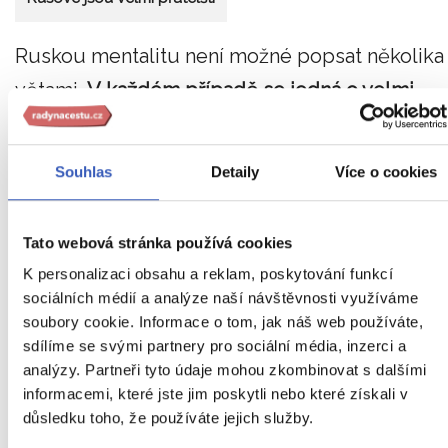
Ruskou mentalitu není možné popsat několika
větami.
V každém případě se jedná o velmi
kulturní a hrdý národ.
Všichni Rusové dobře
znají historii své země a každý dokáže povídat
Souhlas
Detaily
Více o cookies
o
Puškinovi, Tolstém, Dostojevském…. Prestižn
je i ruský balet nebo cirkus.
Tato webová stránka používá cookies
K personalizaci obsahu a reklam, poskytování funkcí
Mnoho lidí zná ruské turisty, kteří mají peníze,
sociálních médií a analýze naší návštěvnosti využíváme
cestují po světě a chovají se, jako by jim patřil.
soubory cookie. Informace o tom, jak náš web používáte,
Obyčejní Rusové jsou však velmi příjemní a
sdílíme se svými partnery pro sociální média, inzerci a
analýzy. Partneři tyto údaje mohou zkombinovat s dalšími
přátelští lidé.
Pro nás jsou možná příliš
informacemi, které jste jim poskytli nebo které získali v
přátelští, většinou po velmi krátké době
důsledku toho, že používáte jejich služby.
přejdou na tykání (v případě komunikace