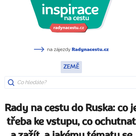
na zájezdy
Radynacestu.cz
ZEMĚ
Rady na cestu do Ruska: co j
třeba ke vstupu, co ochutnat
a zažít, a jakému tématu se