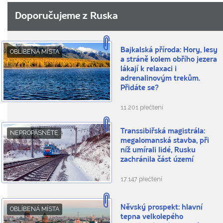
Doporučujeme z Ruska
Bajkalská příroda: Hory, lesy
OBLÍBENÁ MÍSTA
a stráně kolem obřího jezera
lákají k relaxaci i
adrenalinovým trekům.
Přidáte se?
11.201 přečtení
Transsibiřská magistrála:
NEPROPÁSNĚTE
megalomanská stavba, při
níž umírali lidé, Rusku
zachránila část území
17.147 přečtení
Něvský prospekt: hlavní
OBLÍBENÁ MÍSTA
tepna velkolepého