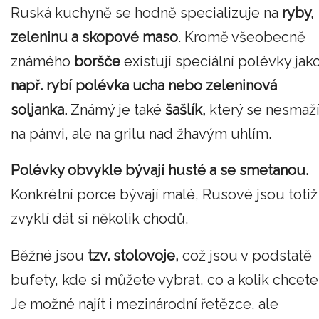
Ruská kuchyně se hodně specializuje na
ryby,
zeleninu a skopové maso
. Kromě všeobecně
známého
boršče
existují speciální polévky jak
např. rybí polévka ucha nebo zeleninová
soljanka.
Známý je také
šašlík,
který se nesmaž
na pánvi, ale na grilu nad žhavým uhlím.
Polévky obvykle bývají husté a se smetanou.
Konkrétní porce bývají malé, Rusové jsou totiž
zvyklí dát si několik chodů.
Běžné jsou
tzv. stolovoje,
což jsou v podstatě
bufety, kde si můžete vybrat, co a kolik chcete
Je možné najít i mezinárodní řetězce, ale