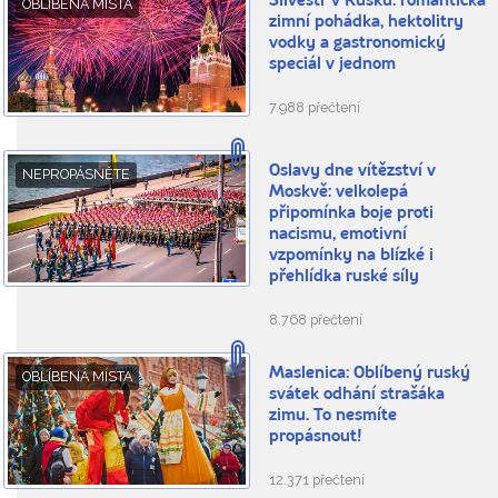
Silvestr v Rusku: romantická
OBLÍBENÁ MÍSTA
zimní pohádka, hektolitry
vodky a gastronomický
speciál v jednom
7.988 přečtení
Oslavy dne vítězství v
NEPROPÁSNĚTE
Moskvě: velkolepá
připomínka boje proti
nacismu, emotivní
vzpomínky na blízké i
přehlídka ruské síly
8.768 přečtení
Maslenica: Oblíbený ruský
OBLÍBENÁ MÍSTA
svátek odhání strašáka
zimu. To nesmíte
propásnout!
12.371 přečtení