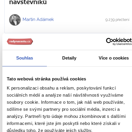
návštěvníků
Martin Adámek
9.239 přečtení
24. 8. 2016
Souhlas
Detaily
Více o cookies
Tato webová stránka používá cookies
K personalizaci obsahu a reklam, poskytování funkcí
sociálních médií a analýze naší návštěvnosti využíváme
soubory cookie. Informace o tom, jak náš web používáte,
sdílíme se svými partnery pro sociální média, inzerci a
Historické muzeum v Moskvě: místo
analýzy. Partneři tyto údaje mohou zkombinovat s dalšími
s prestižní adresou na Rudém náměstí
informacemi, které jste jim poskytli nebo které získali v
důsledku toho, že používáte jejich služby.