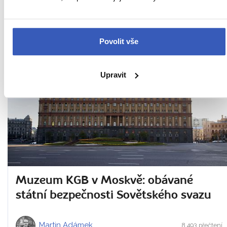
Martin Adámek
12.547 přečtení
Povolit vše
24. 8. 2016
Upravit
Muzeum KGB v Moskvě: obávané
státní bezpečnosti Sovětského svazu
Martin Adámek
8.493 přečtení