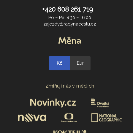
+420 608 261 719
Po – Pá: 8:30 – 16:00
zajezdy@radynacestu.cz
Měna
Kč
Eur
Zmiňují nás v médiích