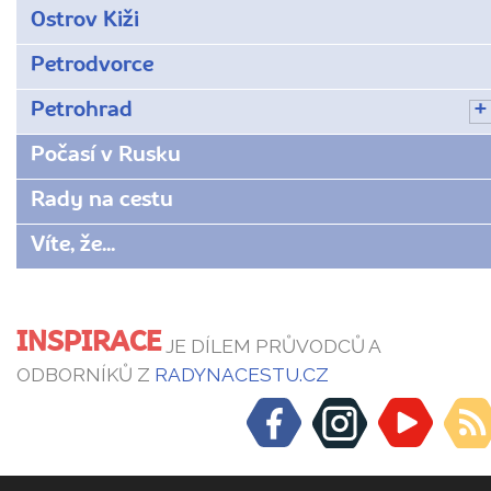
Ostrov Kiži
Petrodvorce
Petrohrad
Počasí v Rusku
Rady na cestu
Víte, že...
INSPIRACE
JE DÍLEM PRŮVODCŮ A
ODBORNÍKŮ Z
RADYNACESTU.CZ