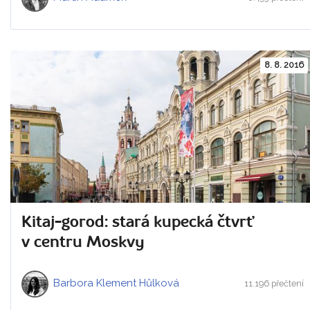
8. 8. 2016
Kitaj-gorod: stará kupecká čtvrť
v centru Moskvy
Barbora Klement Hůlková
11.196 přečtení