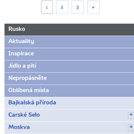
1
2
3
»
Rusko
Aktuality
Inspirace
Jídlo a pití
Nepropásněte
Oblíbená místa
Bajkalská příroda
Carské Selo
Moskva