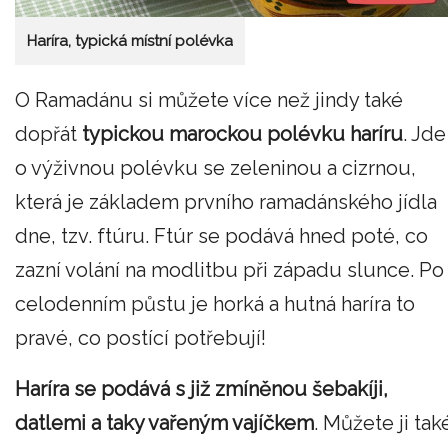
Haríra, typická místní polévka
O Ramadánu si můžete více než jindy také
dopřát
typickou marockou polévku haríru
. Jde
o výživnou polévku se zeleninou a cizrnou,
která je základem prvního ramadánského jídla
dne, tzv. ftúru. Ftúr se podává hned poté, co
zazní volání na modlitbu při západu slunce. Po
celodenním půstu je horká a hutná haríra to
pravé, co postící potřebují!
Haríra se podává s již zmíněnou šebakíji,
datlemi a taky vařeným vajíčkem
. Můžete ji tak