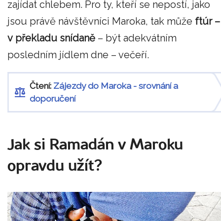
zajídat chlebem. Pro ty, kteří se nepostí, jako
jsou právě návštěvníci Maroka, tak může
ftúr –
v překladu snídaně
– být adekvátním
posledním jídlem dne – večeří.
Čtení:
Zájezdy do Maroka - srovnání a
doporučení
Jak si Ramadán v Maroku
opravdu užít?