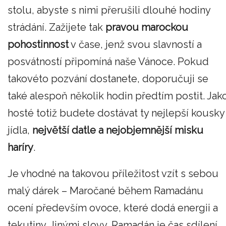
stolu, abyste s nimi přerušili dlouhé hodiny
strádání. Zažijete tak
pravou marockou
pohostinnost
v čase, jenž svou slavností a
posvátností připomíná naše Vánoce. Pokud
takovéto pozvání dostanete, doporučuji se
také alespoň několik hodin předtím postit. Jak
hosté totiž budete dostávat ty nejlepší kousky
jídla,
největší datle a nejobjemnější misku
haríry
.
Je vhodné na takovou příležitost vzít s sebou
malý dárek – Maročané během Ramadánu
ocení především ovoce, které dodá energii a
tekutiny. Jinými slovy, Ramadán je čas sdílení,