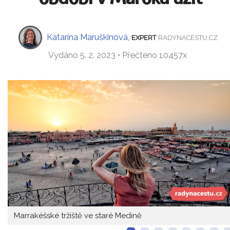
Katarína Maruškinová
,
EXPERT
RADYNACESTU.CZ
Vydáno 5. 2. 2023 • Přečteno 10457x
Marrakéšské tržiště ve staré Medině