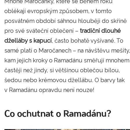
Mnohé Maročanky, které se během roku
oblékají evropským způsobem, v tomto
posvátném období sáhnou hlouběji do skříně
pro své sváteční oblečení –
tradiční dlouhé
dželláby s kapucí
, často bohatě vyšívané. To
samé platí o Maročanech – na návštěvu mešity
kam jejich kroky o Ramadánu směřují mnohem
častěji než jindy, si většinou oblečou bílou,
šedou nebo krémovou džellábu. O barvy tak
v Ramadánu opravdu není nouze!
Co ochutnat o Ramadánu?