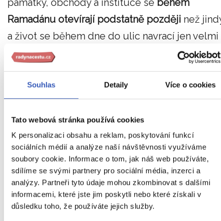
památky, obchody a instituce se
během
Ramadánu otevírají podstatně později
než jind
a život se během dne do ulic navrací jen velmi
pomalu.
Dobré je také pamatovat na zásoby, zejména
Souhlas
Detaily
Více o cookies
během delších přesunů po Maroku. Je také
možné, že v některých oblastech turisté
Tato webová stránka používá cookies
nenajdou během dne otevřenou restauraci, a
K personalizaci obsahu a reklam, poskytování funkcí
proto je dobré mít s sebou na cestách větší
sociálních médií a analýze naší návštěvnosti využíváme
soubory cookie. Informace o tom, jak náš web používáte,
svačinu.
sdílíme se svými partnery pro sociální média, inzerci a
analýzy. Partneři tyto údaje mohou zkombinovat s dalšími
informacemi, které jste jim poskytli nebo které získali v
Co když vás Maročané pozvou
důsledku toho, že používáte jejich služby.