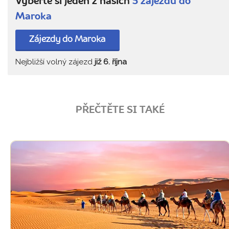
Vyberte si jeden z našich
5 zájezdů do
Maroka
Zájezdy do Maroka
Nejbližší volný zájezd
již 6. října
PŘEČTĚTE SI TAKÉ