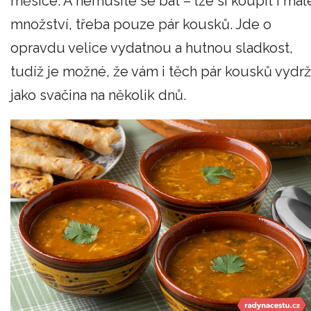
měsíce. A nemusíte se bát – lze si koupit i mal
množství, třeba pouze pár kousků. Jde o
opravdu velice vydatnou a hutnou sladkost,
tudíž je možné, že vám i těch pár kousků vydrž
jako svačina na několik dnů.