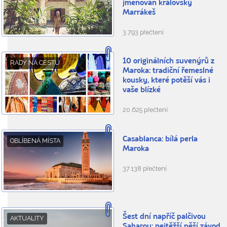
jmenován královský
Marrákeš
3.793 přečtení
10 originálních suvenýrů z
RADY NA CESTU
Maroka: tradiční řemeslné
kousky, které potěší vás i
vaše blízké
20.625 přečtení
Casablanca: bílá perla
OBLÍBENÁ MÍSTA
Maroka
37.138 přečtení
Šest dní napříč palčivou
AKTUALITY
Saharou: nejtěžší pěší závod