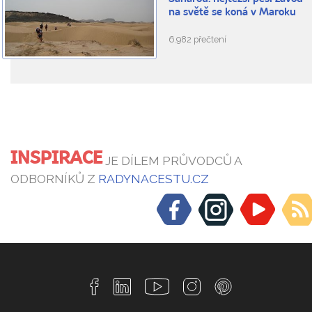
na světě se koná v Maroku
6.982 přečtení
INSPIRACE
JE DÍLEM PRŮVODCŮ A
ODBORNÍKŮ Z
RADYNACESTU.CZ