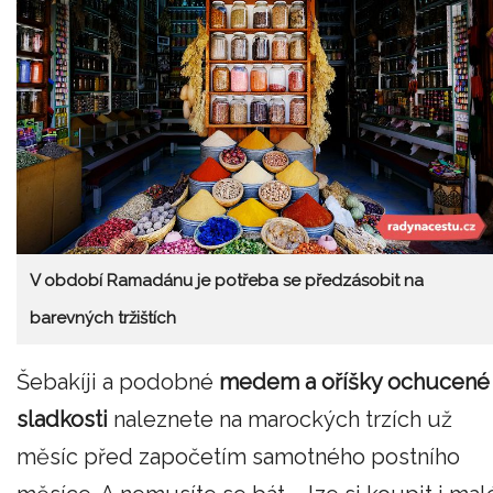
V období Ramadánu je potřeba se předzásobit na
barevných tržištích
Šebakíji a podobné
medem a oříšky ochucené
sladkosti
naleznete na marockých trzích už
měsíc před započetím samotného postního