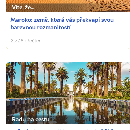
Víte, že...
Maroko: země, která vás překvapí svou
barevnou rozmanitostí
21426 přečtení
Rady na cestu