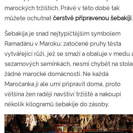
marockých tržištích. Právě v této době tak
můžete ochutnat
čerstvě připravenou šebakíji
.
Šebakíja je snad nejtypičtějším symbolem
Ramadánu v Maroku: zatočené pruhy těsta
vytvářející růži, jež se smaží a obaluje v medu 
sezamových semínkách, nesmí chybět na stol
žádné marocké domácnosti. Ne každá
Maročanka ji ale umí připravit doma, proto
většina žen raději navštíví tržiště a nakoupí
několik kilogramů šebakíje do zásoby.