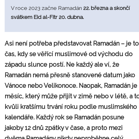
V roce 2023 začne Ramadán
22. března a skončí
svátkem Eid al-Fitr 20. dubna.
Asi není potřeba představovat Ramadán – je to
čas, kdy se věřící muslimové od východu do
západu slunce postí. Ne každý ale ví, že
Ramadán nemá přesně stanovené datum jako
Vánoce nebo Velikonoce. Naopak, Ramadán je
měsíc, který může přijít v zimě nebo v létě, a t
kvůli kratšímu trvání roku podle muslimského
kalendáře. Každý rok se Ramadán posune
jakoby 12 dnů zpátky v čase, a proto mezi
dvěma Ramadány nikdy neproběhne celý