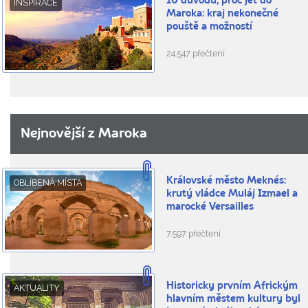
10 důvodů, proč jet do
INSPIRACE
Maroka: kraj nekonečné
pouště a možností
24.547 přečtení
Nejnovější z Maroka
Královské město Meknés:
OBLÍBENÁ MÍSTA
krutý vládce Muláj Izmael a
marocké Versailles
7.597 přečtení
Historicky prvním Africkým
AKTUALITY
hlavním městem kultury byl