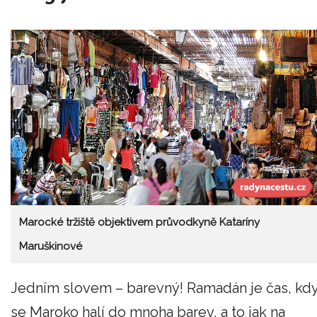
Marocké tržiště objektivem průvodkyně Kataríny
Maruškinové
Jedním slovem – barevný! Ramadán je čas, kd
se Maroko halí do mnoha barev, a to jak na