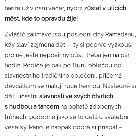
haríře už v osm večer, nýbrž
zůstat v ulicích
měst, kde to opravdu žije
!
Zvláště zajímavé jsou poslední dny Ramadánu
kdy slaví zejména děti – ty si poprvé vyzkouší
pro ně ještě nepovinný půst, třeba jen na pár
hodin. Rodiče je pak po ftúru oblečou do
slavnostního tradičního oblečení, přičemž
děvčátkám se malují ruce hennou. Následně s
děti účastní
slavností ve svých čtvrtích
s hudbou a tancem
na bohatě zdobených
trůnech, podobně jako se to dělá u svatební
veselky. Ráno je naopak dobré si přispat –