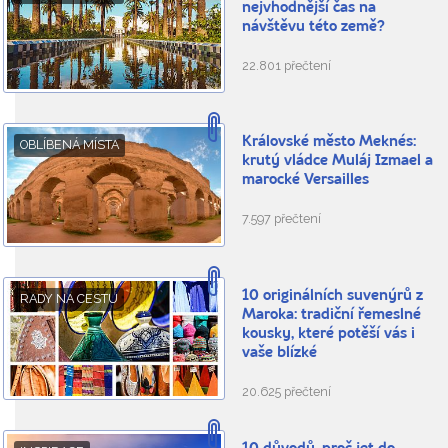
nejvhodnější čas na
návštěvu této země?
22.801 přečtení
Královské město Meknés:
OBLÍBENÁ MÍSTA
krutý vládce Muláj Izmael a
marocké Versailles
7.597 přečtení
10 originálních suvenýrů z
RADY NA CESTU
Maroka: tradiční řemeslné
kousky, které potěší vás i
vaše blízké
20.625 přečtení