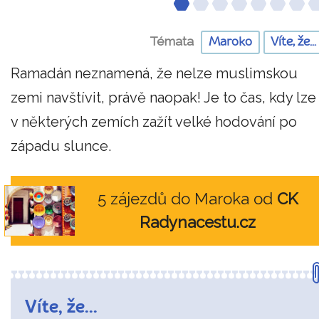
Témata
Maroko
Víte, že...
Ramadán neznamená, že nelze muslimskou
zemi navštívit, právě naopak! Je to čas, kdy lze
v některých zemích zažít velké hodování po
západu slunce.
5 zájezdů do Maroka od
CK
Radynacestu.cz
Víte, že...