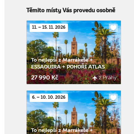
Těmito místy Vás provedu osobně
11. – 15. 11. 2026
Do
oblíbenýc
To nejlepší z Marrákeše +
ESSAOUIRA + POHOŘÍ ATLAS
z Prahy
27 990 Kč
6. – 10. 10. 2026
Do
oblíbenýc
To nejlepší z Marrákeše +