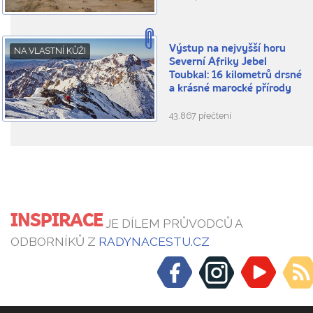
Výstup na nejvyšší horu
NA VLASTNÍ KŮŽI
Severní Afriky Jebel
Toubkal: 16 kilometrů drsné
a krásné marocké přírody
43.867 přečtení
INSPIRACE
JE DÍLEM PRŮVODCŮ A
ODBORNÍKŮ Z
RADYNACESTU.CZ