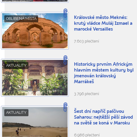
Královské město Meknés:
OBLÍBENÁ MÍSTA
krutý vládce Muláj Izmael a
marocké Versailles
7.603 přečtení
Historicky prvním Africkým
AKTUALITY
hlavním městem kultury byl
jmenován královský
Marrákeš
3.796 přečtení
Šest dní napříč palčivou
AKTUALITY
Saharou: nejtěžší pěší závod
na světě se koná v Maroku
6.986 přečtení