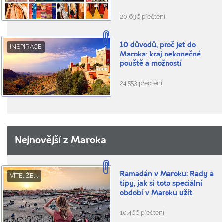
20.636 přečtení
10 důvodů, proč jet do
INSPIRACE
Maroka: kraj nekonečné
pouště a možností
24.553 přečtení
Nejnovější z Maroka
Ramadán v Maroku: Rady a
VÍTE, ŽE...
tipy, jak si toto speciální
období v Maroku užít
10.466 přečtení