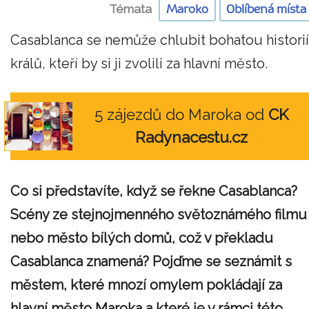
Témata
Maroko
Oblíbená místa
Casablanca se nemůže chlubit bohatou historií
králů, kteří by si ji zvolili za hlavní město.
5 zájezdů do Maroka od
CK
Radynacestu.cz
Co si představíte, když se řekne Casablanca?
Scény ze stejnojmenného světoznámého filmu
nebo město bílých domů, což v překladu
Casablanca znamená? Pojďme se seznámit s
městem, které mnozí omylem pokládají za
hlavní město Maroka a které je v rámci této