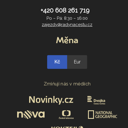
+420 608 261 719
Po – Pá: 8:30 – 16:00
zajezdy@radynacestu.cz
Měna
Kč
Eur
Zmiňují nás v médiích