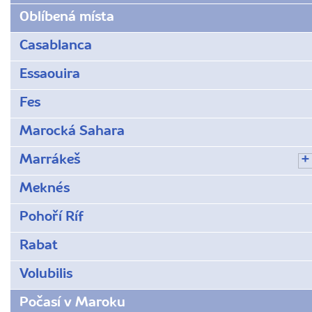
Oblíbená místa
Casablanca
Essaouira
Fes
Marocká Sahara
Marrákeš
Meknés
Pohoří Ríf
Rabat
Volubilis
Počasí v Maroku