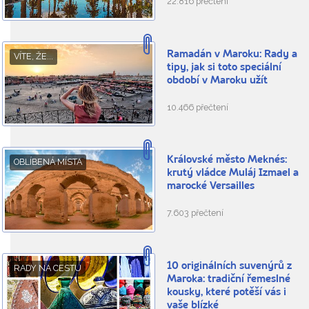
22.816 přečtení
Ramadán v Maroku: Rady a
VÍTE, ŽE...
tipy, jak si toto speciální
období v Maroku užít
10.466 přečtení
Královské město Meknés:
OBLÍBENÁ MÍSTA
krutý vládce Muláj Izmael a
marocké Versailles
7.603 přečtení
10 originálních suvenýrů z
RADY NA CESTU
Maroka: tradiční řemeslné
kousky, které potěší vás i
vaše blízké