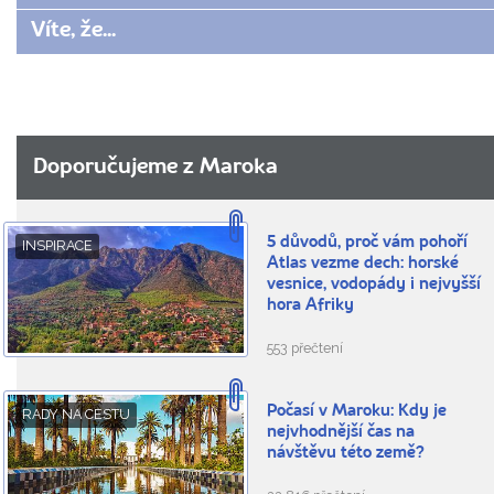
Víte, že...
Doporučujeme z Maroka
5 důvodů, proč vám pohoří
INSPIRACE
Atlas vezme dech: horské
vesnice, vodopády i nejvyšší
hora Afriky
553 přečtení
Počasí v Maroku: Kdy je
RADY NA CESTU
nejvhodnější čas na
návštěvu této země?