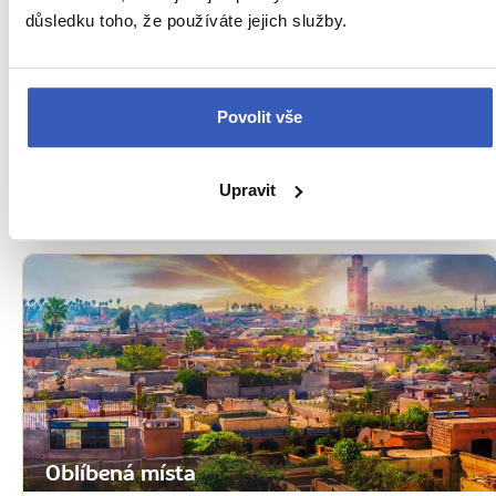
důsledku toho, že používáte jejich služby.
Oblíbená místa
Marocká Sahara: nekonečné ticho, skvělá
Povolit vše
berberská pizza a hotely tisíců hvězdiček
15503 přečtení
Upravit
Oblíbená místa