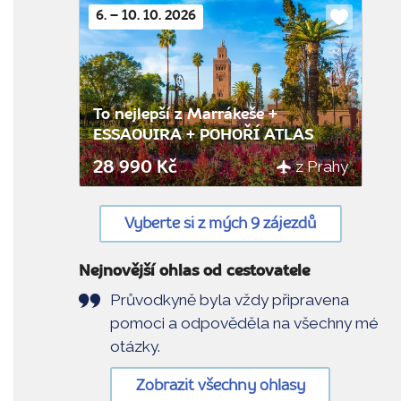
6. – 10. 10. 2026
Do
oblíbenýc
To nejlepší z Marrákeše +
ESSAOUIRA + POHOŘÍ ATLAS
z Prahy
28 990 Kč
Vyberte si z mých 9 zájezdů
Nejnovější ohlas od cestovatele
Průvodkyně byla vždy připravena
pomoci a odpověděla na všechny mé
otázky.
Zobrazit všechny ohlasy