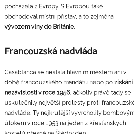
pocházela z Evropy. S Evropou také
obchodoval místní přístav, a to zejména
vývozem vlny do Británie
.
Francouzská nadvláda
Casablanca se nestala hlavním městem ani v
době francouzského mandátu nebo po
získání
nezávislosti v roce 1956
, ačkoliv právě tady se
uskutečnily největší protesty proti francouzsk
nadvládě. Ty nejkrutější vyvrcholily bombový
útokem v roce 1953 na jeden z křesťanských
kostelů přesně na Štědrý den.