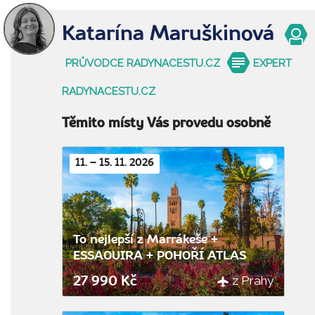
Katarína Maruškinová
PRŮVODCE RADYNACESTU.CZ
EXPERT
RADYNACESTU.CZ
Těmito místy Vás provedu osobně
11. – 15. 11. 2026
Do
oblíbenýc
To nejlepší z Marrákeše +
ESSAOUIRA + POHOŘÍ ATLAS
z Prahy
27 990 Kč