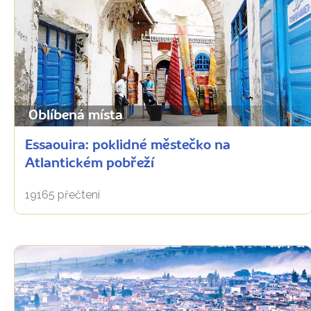
Oblíbená místa
Essaouira: poklidné městečko na
Atlantickém pobřeží
19165 přečtení