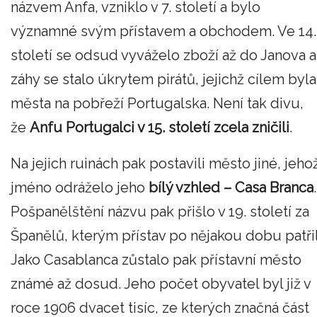
názvem Anfa, vzniklo v 7. století a bylo
významné svým přístavem a obchodem. Ve 14.
století se odsud vyváželo zboží až do Janova a
záhy se stalo úkrytem pirátů, jejichž cílem byla
města na pobřeží Portugalska. Není tak divu,
že
Anfu Portugalci v 15. století zcela zničili
.
Na jejich ruinách pak postavili město jiné, jeho
jméno odráželo jeho
bílý vzhled – Casa Branca
.
Pošpanělštění názvu pak přišlo v 19. století za
Španělů, kterým přístav po nějakou dobu patřil
Jako Casablanca zůstalo pak přístavní město
známé až dosud. Jeho počet obyvatel byl již v
roce 1906 dvacet tisíc, ze kterých značná část