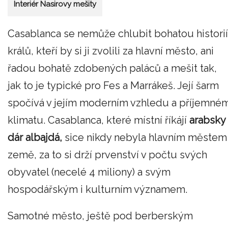
Interiér Nasirovy mešity
Casablanca se nemůže chlubit bohatou historií
králů, kteří by si ji zvolili za hlavní město, ani
řadou bohatě zdobených paláců a mešit tak,
jak to je typické pro Fes a Marrákeš. Její šarm
spočívá v jejím moderním vzhledu a příjemné
klimatu. Casablanca, které místní říkájí
arabsky
dár albajdá,
sice nikdy nebyla hlavním městem
země, za to si drží prvenství v počtu svých
obyvatel (necelé 4 miliony) a svým
hospodářským i kulturním významem.
Samotné město, ještě pod berberským