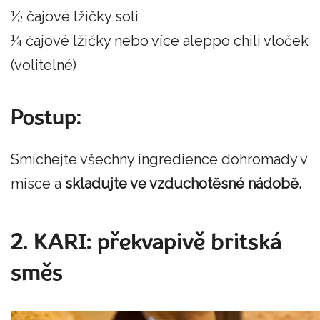
½ čajové lžičky soli
¼ čajové lžičky nebo více aleppo chili vloček
(volitelné)
Postup:
Smíchejte všechny ingredience dohromady v
misce a
skladujte ve vzduchotěsné nádobě.
2. KARI: překvapivě britská
směs