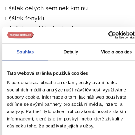
1 šálek celých semínek kmínu
1 šálek fenyklu
1/2 šálku celého koriandru
1/2 šálku pepře
1 šálek skořice, malé zlomené
Souhlas
Detaily
Více o cookies
1/4 šálku sušených červených chilli
1/2 šálku prášku z kurkumy
Tato webová stránka používá cookies
K personalizaci obsahu a reklam, poskytování funkcí
sociálních médií a analýze naší návštěvnosti využíváme
Postup:
soubory cookie. Informace o tom, jak náš web používáte,
sdílíme se svými partnery pro sociální média, inzerci a
Dejte všechny přísady do pánve a pečte nad
analýzy. Partneři tyto údaje mohou zkombinovat s dalšími
nízkým plamenem. Po celou dobu mícháme,
informacemi, které jste jim poskytli nebo které získali v
důsledku toho, že používáte jejich služby.
dokud koření nezhnědne.
Poté jej promíchám