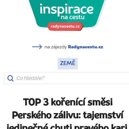
na zájezdy
Radynacestu.cz
ZEMĚ
TOP 3 kořenící směsi
Perského zálivu: tajemství
jedinečné chuti pravého kari,