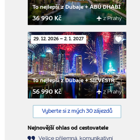
To nejlepší z Dubaje + ABÚ DHABÍ
z Prahy
36 990 Kč
29. 12. 2026 – 2. 1. 2027
Do
oblíbenýc
To nejlepší z Dubaje + SILVESTR
z Prahy
56 990 Kč
Vyberte si z mých 30 zájezdů
Nejnovější ohlas od cestovatele
Velice příjemná, komunikativní