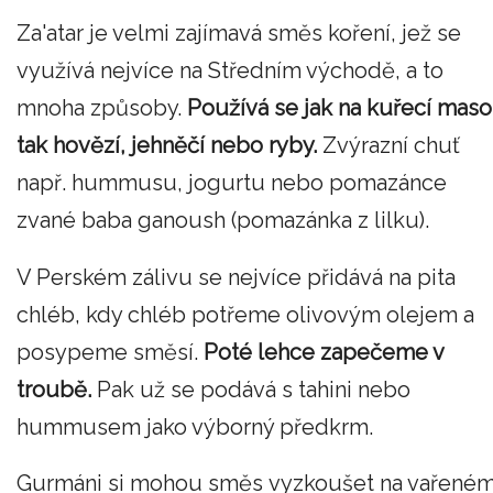
Za'atar je velmi zajímavá směs koření, jež se
využívá nejvíce na Středním východě, a to
mnoha způsoby.
Používá se jak na kuřecí maso
tak hovězí, jehněčí nebo ryby.
Zvýrazní chuť
např. hummusu, jogurtu nebo pomazánce
zvané baba ganoush (pomazánka z lilku).
V Perském zálivu se nejvíce přidává na pita
chléb, kdy chléb potřeme olivovým olejem a
posypeme směsí.
Poté lehce zapečeme v
troubě.
Pak už se podává s tahini nebo
hummusem jako výborný předkrm.
Gurmáni si mohou směs vyzkoušet na vařené