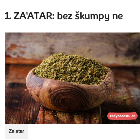
1. ZA'ATAR: bez škumpy ne
Za'atar