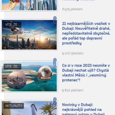
6.575 přečtení
21 nejbizarnějších vozítek v
VÍTE, ŽE...
Dubaji: Neuvěřitelně drahé,
nepředstavitelně zbytečné,
ale pořád top dopravní
prostředky
9.007 přečtení
Co si v roce 2023 nesmíte v
VÍTE, ŽE...
Dubaji nechat ujít? Chystá
vlastní Měsíc i „vesmírný
prstenec“!
9.810 přečtení
Novinky v Dubaji:
AKTUALITY
nejkrásnější pohled na
palmový ostrov v Dubaji