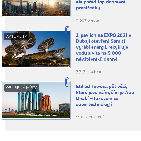
ale pořád top dopravní
prostředky
9.007 přečtení
1. pavilon na EXPO 2021 v
AKTUALITY
Dubaji otevřen! Sám si
vyrábí energii, recykluje
vodu a vítá na 5 000
návštěvníků denně
7.717 přečtení
Etihad Towers: pět věží,
OBLÍBENÁ MÍSTA
které jsou vším, čím je Abú
Dhabí – luxusem se
supertechnologií
11.022 přečtení