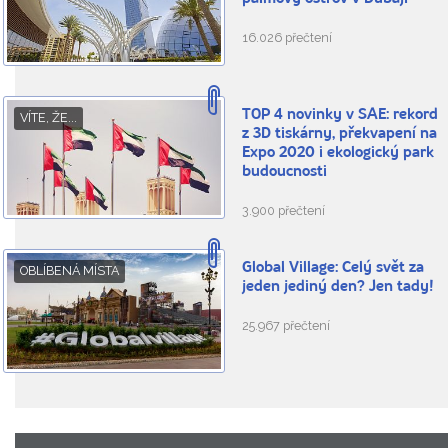
16.026 přečtení
TOP 4 novinky v SAE: rekord
VÍTE, ŽE...
z 3D tiskárny, překvapení na
Expo 2020 i ekologický park
budoucnosti
3.900 přečtení
Global Village: Celý svět za
OBLÍBENÁ MÍSTA
jeden jediný den? Jen tady!
25.967 přečtení