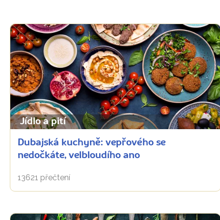
Jídlo a pití
Dubajská kuchyně: vepřového se
nedočkáte, velbloudího ano
13621 přečtení