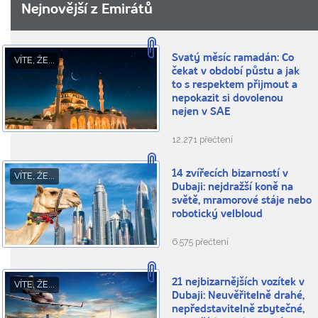
Nejnovější z Emirátů
Svatý měsíc ramadán: Co
VÍTE, ŽE...
čekat v období půstu a jak
to s respektem přijmout a
nepokazit si dovolenou
nejen v SAE
12.271 přečtení
14 zvířecích bizarností v
VÍTE, ŽE...
Dubaji: nejdražší koně na
světě, mramorové stáje nebo
robotický velbloud
6.575 přečtení
21 nejbizarnějších vozítek v
VÍTE, ŽE...
Dubaji: Neuvěřitelně drahé,
nepředstavitelně zbytečné,