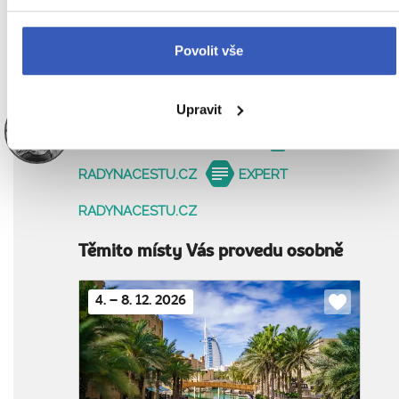
v misce, aby vychladlo,
umeleme a skladujem
ve vzduchotěsné nádobě.
Povolit vše
Upravit
Jana Laníková
PRŮVODCE
RADYNACESTU.CZ
EXPERT
RADYNACESTU.CZ
Těmito místy Vás provedu osobně
4. – 8. 12. 2026
Do
oblíbenýc