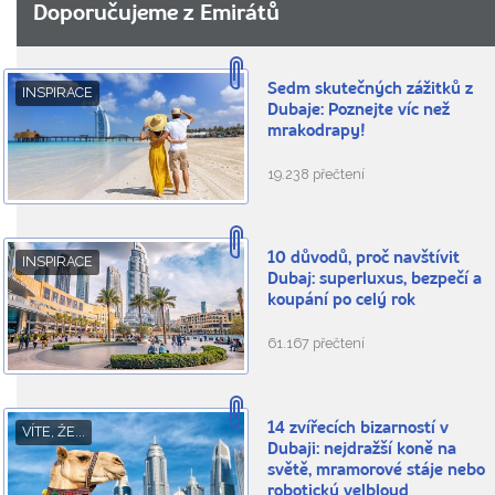
Doporučujeme z Emirátů
Sedm skutečných zážitků z
INSPIRACE
Dubaje: Poznejte víc než
mrakodrapy!
19.238 přečtení
10 důvodů, proč navštívit
INSPIRACE
Dubaj: superluxus, bezpečí a
koupání po celý rok
61.167 přečtení
14 zvířecích bizarností v
VÍTE, ŽE...
Dubaji: nejdražší koně na
světě, mramorové stáje nebo
robotický velbloud