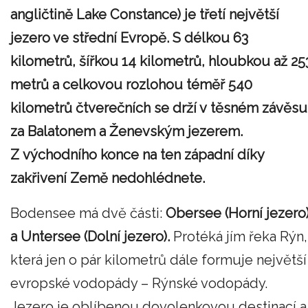
angličtině Lake Constance) je třetí největší
jezero ve střední Evropě. S délkou 63
kilometrů, šířkou 14 kilometrů, hloubkou až 25
metrů a celkovou rozlohou téměř 540
kilometrů čtverečních se drží v těsném závěsu
za Balatonem a Ženevským jezerem.
Z východního konce na ten západní díky
zakřivení Země nedohlédnete.
Bodensee má dvě části:
Obersee (Horní jezero
a Untersee (Dolní jezero).
Protéká jím řeka Rýn,
která jen o pár kilometrů dále formuje největší
evropské vodopády – Rýnské vodopády.
Jezero je oblíbenou dovolenkovou destinací a