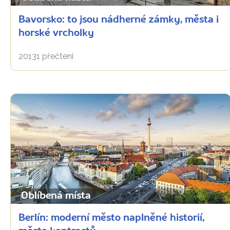
Bavorsko: to jsou nádherné zámky, města i
horské vrcholky
20131 přečtení
Oblíbená místa
Berlín: moderní město naplněné historií,