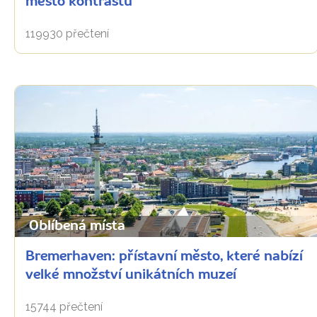
město kontrastů
119930 přečtení
Oblíbená místa
Bremerhaven: přístavní město, které nabízí
velké množství unikátních muzeí
15744 přečtení