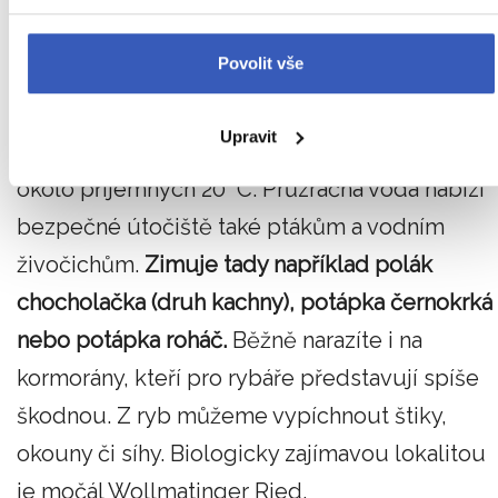
Kormoráni u Bodamského jezera
Povolit vše
Bodamské jezero je ráj pro milovníky vodních
Upravit
sportů, v létě se totiž teplota vody pohybuje
okolo příjemných 20 °C. Průzračná voda nabízí
bezpečné útočiště také ptákům a vodním
živočichům.
Zimuje tady například polák
chocholačka (druh kachny), potápka černokrká
nebo potápka roháč.
Běžně narazíte i na
kormorány, kteří pro rybáře představují spíše
škodnou. Z ryb můžeme vypíchnout štiky,
okouny či síhy. Biologicky zajímavou lokalitou
je močál Wollmatinger Ried.