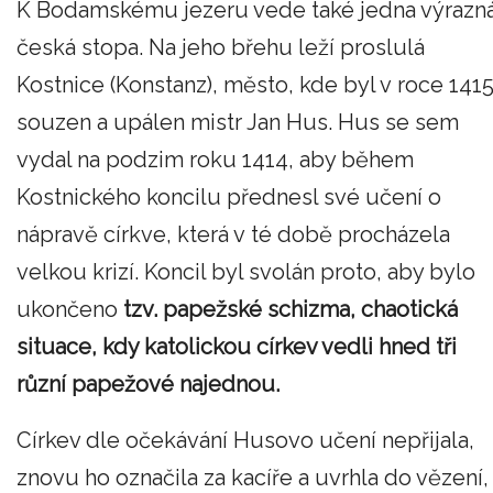
K Bodamskému jezeru vede také jedna výrazn
česká stopa. Na jeho břehu leží proslulá
Kostnice (Konstanz), město, kde byl v roce 141
souzen a upálen mistr Jan Hus. Hus se sem
vydal na podzim roku 1414, aby během
Kostnického koncilu přednesl své učení o
nápravě církve, která v té době procházela
velkou krizí. Koncil byl svolán proto, aby bylo
ukončeno
tzv. papežské schizma, chaotická
situace, kdy katolickou církev vedli hned tři
různí papežové najednou.
Církev dle očekávání Husovo učení nepřijala,
znovu ho označila za kacíře a uvrhla do vězení,