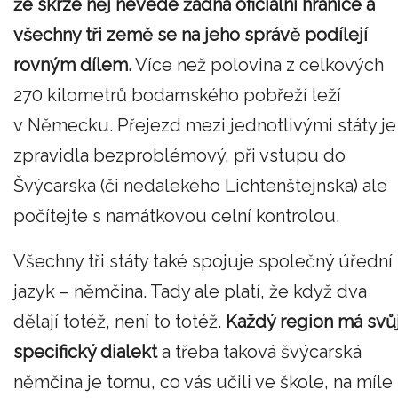
že skrze něj nevede žádná oficiální hranice a
všechny tři země se na jeho správě podílejí
rovným dílem.
Více než polovina z celkových
270 kilometrů bodamského pobřeží leží
v Německu. Přejezd mezi jednotlivými státy je
zpravidla bezproblémový, při vstupu do
Švýcarska (či nedalekého Lichtenštejnska) ale
počítejte s namátkovou celní kontrolou.
Všechny tři státy také spojuje společný úřední
jazyk – němčina. Tady ale platí, že když dva
dělají totéž, není to totéž.
Každý region má svů
specifický dialekt
a třeba taková švýcarská
němčina je tomu, co vás učili ve škole, na míle