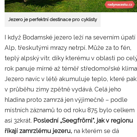
Jezero je perfektní destinace pro cyklisty
I když Bodamské jezero leží na severním úpatí
Alp, třeskutými mrazy netrpí. Může za to fén,
teplý alpský vítr, díky kterému v oblasti po cel
rok panuje mírné až téměř středomořské klima
Jezero navíc v létě akumuluje teplo, které pak
v průběhu zimy zpětně vydává. Celá jeho
hladina proto zamrzá jen výjimečně – podle
místních záznamů to od roku 875 bylo celkem
asi 32krát.
Poslední „Seegfrörni“, jak v regionu
říkají zamrzlému jezeru,
na kterém se dá