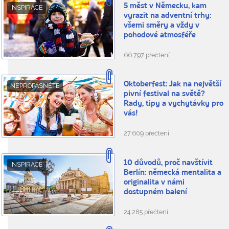
5 měst v Německu, kam
INSPIRACE
vyrazit na adventní trhy:
všemi směry a vždy v
pohodové atmosféře
66.797 přečtení
Oktoberfest: Jak na největší
NEPROPÁSNĚTE
pivní festival na světě?
Rady, tipy a vychytávky pro
vás!
27.609 přečtení
10 důvodů, proč navštívit
INSPIRACE
Berlín: německá mentalita a
originalita v námi
dostupném balení
24.285 přečtení