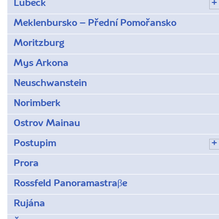
Lübeck
Meklenbursko – Přední Pomořansko
Moritzburg
Mys Arkona
Neuschwanstein
Norimberk
Ostrov Mainau
Postupim
Prora
Rossfeld Panoramastraβe
Rujána