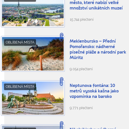
město, které nabízí velké
množství unikátních muzeí
15.744 přečtení
Meklenbursko – Přední
OBLÍBENÁ MÍSTA
Pomořansko: nádherné
písečné pláže a národní park
Müritz
9.054 přečtení
Neptunova fontána: 10
OBLÍBENÁ MÍSTA
metrů vysoká kašna jako
vzpomínka na baroko
9.771 přečtení