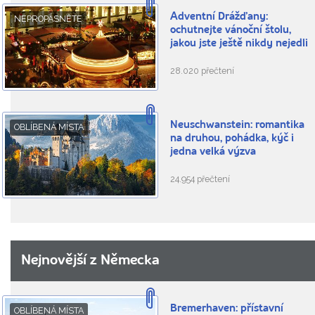
Adventní Drážďany:
NEPROPÁSNĚTE
ochutnejte vánoční štolu,
jakou jste ještě nikdy nejedli
28.020 přečtení
Neuschwanstein: romantika
OBLÍBENÁ MÍSTA
na druhou, pohádka, kýč i
jedna velká výzva
24.954 přečtení
Nejnovější z Německa
Bremerhaven: přístavní
OBLÍBENÁ MÍSTA