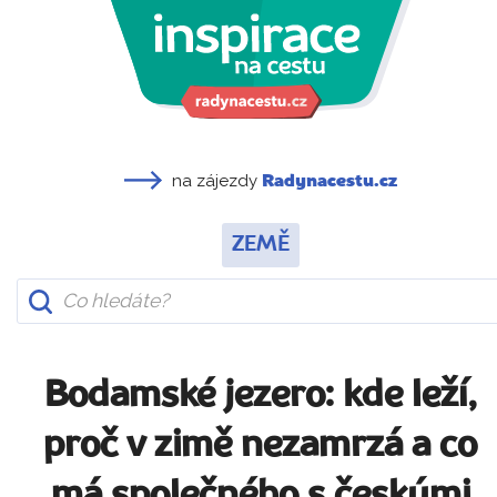
na zájezdy
Radynacestu.cz
ZEMĚ
Bodamské jezero: kde leží,
proč v zimě nezamrzá a co
má společného s českými