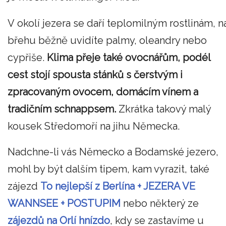
V okolí jezera se daří teplomilným rostlinám, n
břehu běžně uvidíte palmy, oleandry nebo
cypřiše.
Klima přeje také ovocnářům, podél
cest stojí spousta stánků s čerstvým i
zpracovaným ovocem, domácím vínem a
tradičním schnappsem.
Zkrátka takový malý
kousek Středomoří na jihu Německa.
Nadchne-li vás Německo a Bodamské jezero,
mohl by být dalším tipem, kam vyrazit, také
zájezd
To nejlepší z Berlína + JEZERA VE
WANNSEE + POSTUPIM
nebo některý ze
zájezdů na Orlí hnízdo
, kdy se zastavíme u