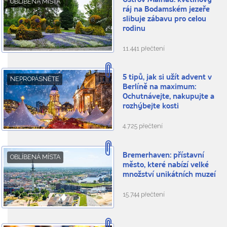
Ostrov Mainau: květinový
OBLÍBENÁ MÍSTA
ráj na Bodamském jezeře
slibuje zábavu pro celou
rodinu
11.441 přečtení
5 tipů, jak si užít advent v
NEPROPÁSNĚTE
Berlíně na maximum:
Ochutnávejte, nakupujte a
rozhýbejte kosti
4.725 přečtení
Bremerhaven: přístavní
OBLÍBENÁ MÍSTA
město, které nabízí velké
množství unikátních muzeí
15.744 přečtení