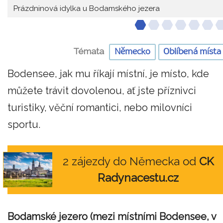
Prázdninová idylka u Bodamského jezera
Témata
Německo
Oblíbená místa
Bodensee, jak mu říkají místní, je místo, kde
můžete trávit dovolenou, ať jste příznivci
turistiky, věční romantici, nebo milovníci
sportu.
2 zájezdy do Německa od
CK
Radynacestu.cz
Bodamské jezero (mezi místními Bodensee, v