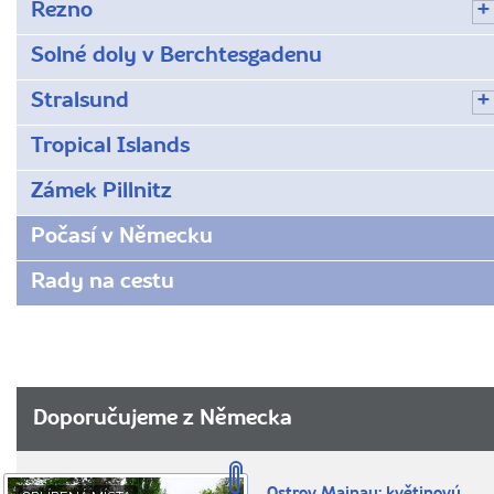
Řezno
Solné doly v Berchtesgadenu
Stralsund
Tropical Islands
Zámek Pillnitz
Počasí v Německu
Rady na cestu
Doporučujeme z Německa