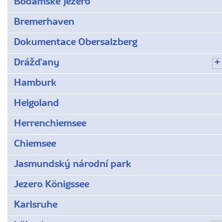
Bodamské jezero
Bremerhaven
Dokumentace Obersalzberg
Drážďany
Hamburk
Helgoland
Herrenchiemsee
Chiemsee
Jasmundský národní park
Jezero Königssee
Karlsruhe