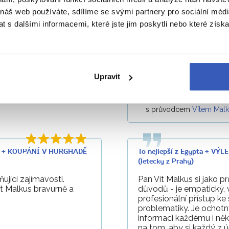
 náš web používáte, sdílíme se svými partnery pro sociální média
 s dalšími informacemi, které jste jim poskytli nebo které získa
LU + KOUPÁNÍ V HURGHADĚ
To nejlepší z Egypta + 
(letecky z Prahy)
elská a nápomocná.
Průvodce Vít Malkus byl
Během cesty podával mn
Upravit
zorganizovaný. Splnil má
—
Ilona Šamonilová
27. 
s průvodcem
Vítem Mal
LU + KOUPÁNÍ V HURGHADĚ
To nejlepší z Egypta + 
(letecky z Prahy)
ující zajímavosti.
Pan Vít Malkus si jako 
 Malkus bravurně a
důvodů - je empatický, 
.
profesionální přístup ke
problematiky. Je ochotn
informaci každému i něko
na tom, aby si každý z 