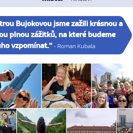
rou Bujokovou jsme zažili krásnou a
ou plnou zážitků, na které budeme
uho vzpomínat.“
- Roman Kubala