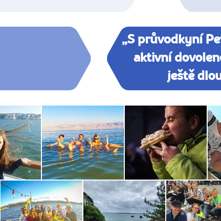
„S průvodkyní Pet
aktivní dovolen
ještě dlo