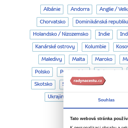
Albánie
Andorra
Anglie / Velk
Chorvatsko
Dominikánská republik
Holandsko / Nizozemsko
Indie
Ind
Kanárské ostrovy
Kolumbie
Koso
Maledivy
Malta
Maroko
M
Polsko
Portugalsko
Rakousko
Skotsko
Slovensko
Slovinsko
Ukrajina
Vietnam
Ázerbájd
Souhlas
Vaše 
Tato webová stránka použív
K personalizaci obsahu a re