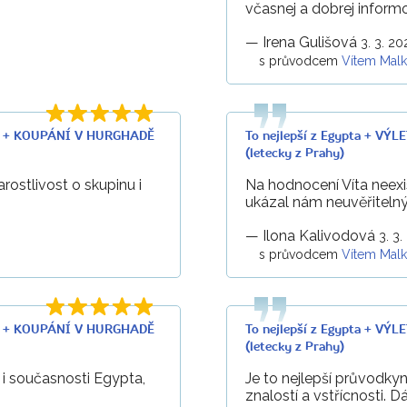
včasnej a dobrej inform
—
Irena Gulišová
3. 3. 20
s průvodcem
Vítem Mal
LU + KOUPÁNÍ V HURGHADĚ
To nejlepší z Egypta + 
(letecky z Prahy)
rostlivost o skupinu i
Na hodnocení Víta neexist
ukázal nám neuvěřitelný
—
Ilona Kalivodová
3. 3.
s průvodcem
Vítem Mal
LU + KOUPÁNÍ V HURGHADĚ
To nejlepší z Egypta + 
(letecky z Prahy)
i i současnosti Egypta,
Je to nejlepší průvodky
znalostí a vstřícnosti.