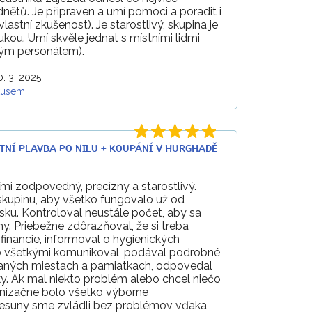
nětů. Je připraven a umí pomoci a poradit i
vlastní zkušenost). Je starostlivý, skupina je
rukou. Umí skvěle jednat s místními lidmi
ovým personálem).
0. 3. 2025
kusem
VÝLETNÍ PLAVBA PO NILU + KOUPÁNÍ V HURGHADĚ
ľmi zodpovedný, precízny a starostlivý.
 skupinu, aby všetko fungovalo už od
tisku. Kontroloval neustále počet, aby sa
ny. Priebežne zdôrazňoval, že si treba
financie, informoval o hygienických
so všetkými komunikoval, podával podrobné
aných miestach a pamiatkach, odpovedal
y. Ak mal niekto problém alebo chcel niečo
anizačne bolo všetko výborne
esuny sme zvládli bez problémov vďaka