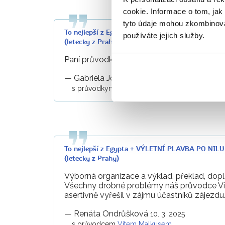
cookie. Informace o tom, jak
tyto údaje mohou zkombinovat
To nejlepší z Egypta + VÝLETNÍ PLAVBA PO NI
používáte jejich služby.
(letecky z Prahy)
Paní průvodkyně byla velmi vstřícná, přát
—
Gabriela Joachimczyková
1. 4. 2025
s průvodkyní
Marií Jurenovou
To nejlepší z Egypta + VÝLETNÍ PLAVBA PO NI
(letecky z Prahy)
Výborná organizace a výklad, překlad, doplň
Všechny drobné problémy náš průvodce Vít
asertivně vyřešil v zájmu účastníků zájezdu
—
Renáta Ondrůšková
10. 3. 2025
s průvodcem
Vítem Malkusem