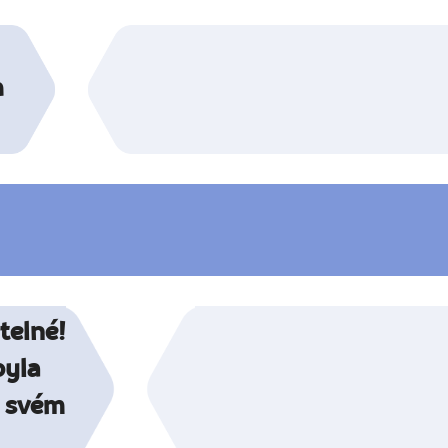
h
telné!
byla
a svém