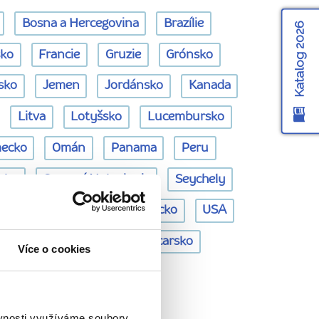
Bosna a Hercegovina
Brazílie
Katalog 2026
sko
Francie
Gruzie
Grónsko
sko
Jemen
Jordánsko
Kanada
Litva
Lotyšsko
Lucembursko
ecko
Omán
Panama
Peru
rsko
Severní Makedonie
Seychely
Thajsko
Tunisko
Turecko
USA
anělsko
Švédsko
Švýcarsko
Více o cookies
 Egypt
ěvnosti využíváme soubory