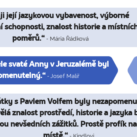
ji její jazykovou vybavenost, výborné
í schopnosti, znalost historie a místníc
poměrů.“
- Mária Řádková
le svaté Anny v Jeruzalémě byl
omenutelný.“
- Josef Malíř
tky s Pavlem Volfem byly nezapomenu
ělá znalost prostředí, historie a jazyka 
ou nevšedních zážitků. Prostě profík n
místě.“
- Kindlovi