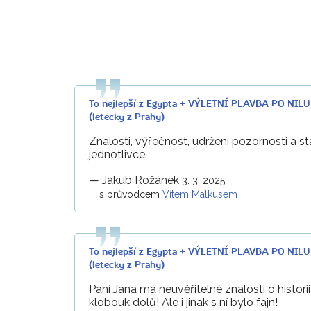
To nejlepší z Egypta + VÝLETNÍ PLAVBA PO NI
(letecky z Prahy)
Znalosti, výřečnost, udržení pozornosti a sta
jednotlivce.
—
Jakub Rožánek
3. 3. 2025
s průvodcem
Vítem Malkusem
To nejlepší z Egypta + VÝLETNÍ PLAVBA PO NI
(letecky z Prahy)
Paní Jana má neuvěřitelné znalosti o histori
klobouk dolů! Ale i jinak s ní bylo fajn!