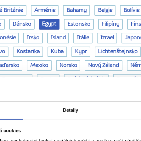
á Británie
Arménie
Bahamy
Belgie
Bolívie
Egypt
a
Dánsko
Estonsko
Filipíny
Fin
onésie
Irsko
Island
Itálie
Izrael
Japon
vo
Kostarika
Kuba
Kypr
Lichtenštejnsko
aďarsko
Mexiko
Norsko
Nový Zéland
Něm
Rumunsko
Rusko
Saúdská Arábie
Severní I
Spojené arabské emiráty
Srí Lanka
Tanzanie
žán
Černá Hora
Česká republika
Řecko
Šp
Detaily
nejnovější hodnocení průvodců -
á cookies
klam, poskytování funkcí sociálních médií a analýze naší návšt