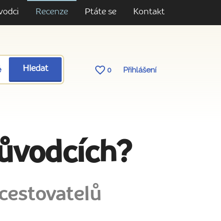
vodci
Recenze
Ptáte se
Kontakt
ě
Hledat
0
Přihlášení
růvodcích?
cestovatelů