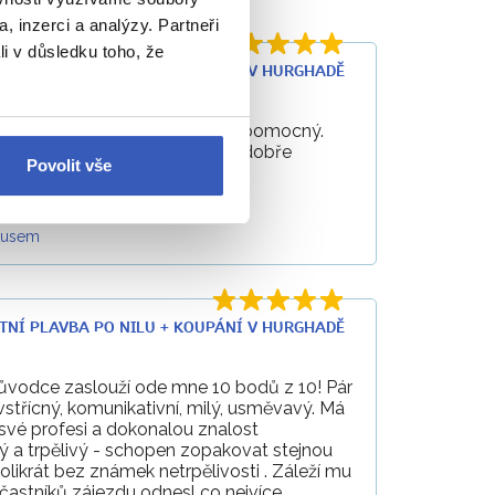
, inzerci a analýzy. Partneři
li v důsledku toho, že
VÝLETNÍ PLAVBA PO NILU + KOUPÁNÍ V HURGHADĚ
 velice starostlivý, ve všem nápomocný.
ožství informací. Zájezd byl dobře
Povolit vše
 očekávání, někdy i předčil.
3. 2025
kusem
VÝLETNÍ PLAVBA PO NILU + KOUPÁNÍ V HURGHADĚ
průvodce zaslouží ode mne 10 bodů z 10! Pár
vstřícný, komunikativní, milý, usměvavý. Má
 své profesi a dokonalou znalost
ý a trpělivý - schopen zopakovat stejnou
likrát bez známek netrpělivosti . Záleží mu
účastníků zájezdu odnesl co nejvíce