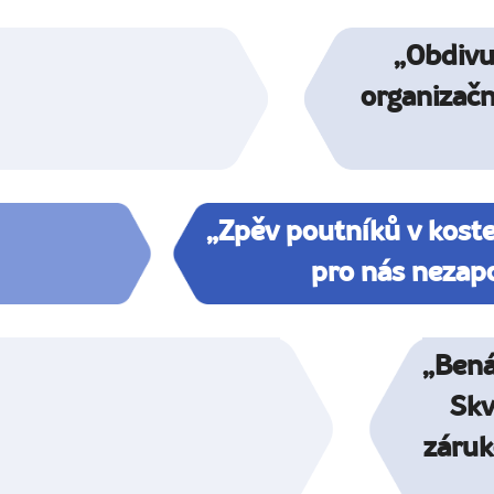
„Obdivu
organizačn
„Zpěv poutníků v koste
pro nás nezap
„Bená
Skv
záruk