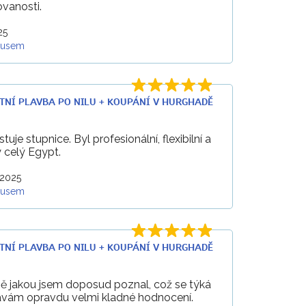
ovanosti.
25
kusem
VÝLETNÍ PLAVBA PO NILU + KOUPÁNÍ V HURGHADĚ
uje stupnice. Byl profesionální, flexibilní a
 celý Egypt.
 2025
kusem
VÝLETNÍ PLAVBA PO NILU + KOUPÁNÍ V HURGHADĚ
ně jakou jsem doposud poznal, což se týká
 Dávám opravdu velmi kladné hodnocení.