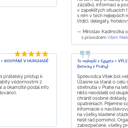
zázátků, informací a pod
v zapeklitých situacích (
s ním v těch nejlepších 
(řidiči, delegáty, hotel
—
Miroslav Kadrnožka
1
s průvodcem
Vítem Mal
LU + KOUPÁNÍ V HURGHADĚ
To nejlepší z Egypta + 
(letecky z Prahy)
i přátelský přístup k
Sprievodca Vítek bol ve
nabitý vědomostmi z
Úžasne sa staral o celú
 a okamžitě podal info
stretnutia v Prahe na le
dováno).
nikto neoddelil od skupi
chrániť osobné doklady, 
opatreniach. Príjemne 
informácie o navštevov
na všetky kladené otázk
riešiť rád pomohol. Org
zabezpečené, všetky pr