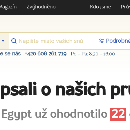
Magazín
Zvýhodněno
Kdo jsme
Prů
Podrobn
te se nás
+420 608 261 719
Po – Pá: 8:30 – 16:00
apsali o našich p
 Egypt už ohodnotilo
22