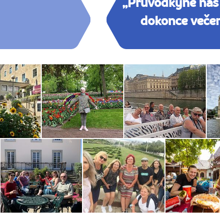
„Průvodkyně nás 
dokonce večer