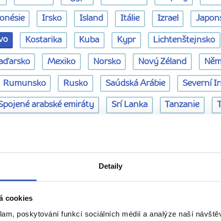
onésie
Irsko
Island
Itálie
Izrael
Japon
vo
Kostarika
Kuba
Kypr
Lichtenštejnsko
aďarsko
Mexiko
Norsko
Nový Zéland
Něm
Rumunsko
Rusko
Saúdská Arábie
Severní I
Spojené arabské emiráty
Srí Lanka
Tanzanie
žán
Černá Hora
Česká republika
Řecko
Šp
ejnovější hodnocení průvodců -
Detaily
á cookies
KAŇONEM MATKA + KOSOVO
To nejlepší ze Severní 
klam, poskytování funkcí sociálních médií a analýze naší návšt