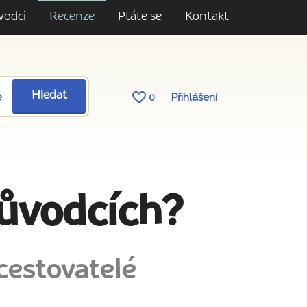
vodci
Recenze
Ptáte se
Kontakt
ě
Hledat
0
Přihlášení
růvodcích?
cestovatelé