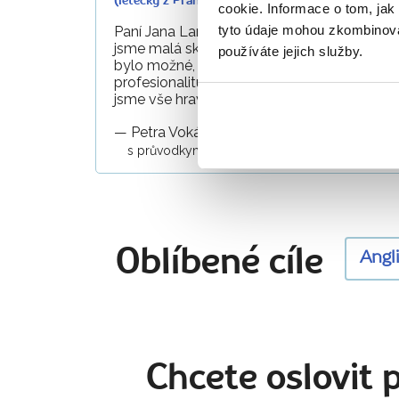
(letecky z Prahy)
cookie. Informace o tom, jak
tyto údaje mohou zkombinovat
Paní Jana Laníková je velice milá a profesio
jsme malá skupinka a nikdy nebyl problém 
používáte jejich služby.
bylo možné, vždy vyšla vstříc našim poža
profesionalitu při zpoždění letů a přestupů v
jsme vše hravě zvládli. Moc jí děkujeme za
—
Petra Vokáčová
8. 7. 2024
s průvodkyní
Janou Laníkovou
Oblíbené cíle
Angl
Chcete oslovit 