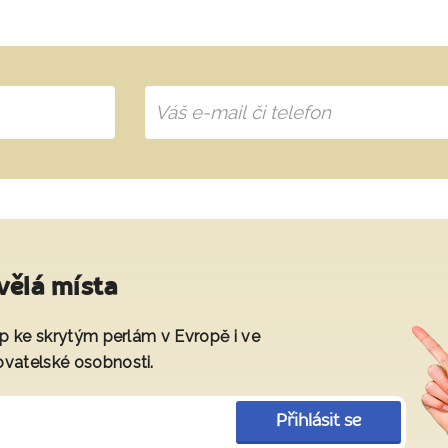
vělá místa
tup ke skrytým perlám v Evropě i ve
ovatelské osobnosti.
Přihlásit se