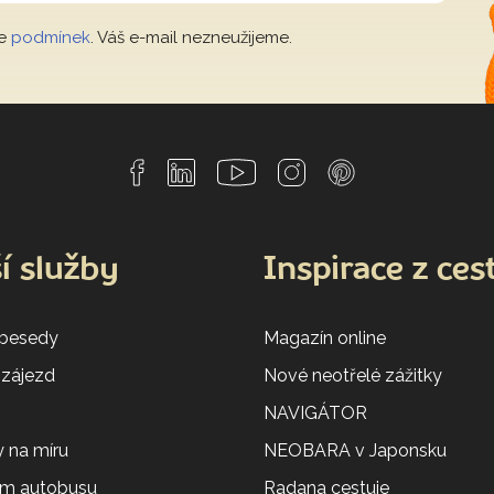
le
podmínek
. Váš e-mail nezneužijeme.
í služby
Inspirace z ces
 besedy
Magazín online
 zájezd
Nové neotřelé zážitky
NAVIGÁTOR
 na míru
NEOBARA v Japonsku
em autobusu
Radana cestuje