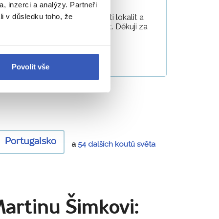
, inzerci a analýzy. Partneři
li v důsledku toho, že
hodový přístup, široké znalosti lokalit a
dět každou otázku a vyhovět. Děkuji za
24
kovou
Povolit vše
Portugalsko
a
54 dalších koutů světa
Martinu Šimkovi: