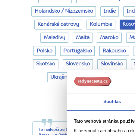
Holandsko / Nizozemsko
Indie
Ind
Koso
Kanárské ostrovy
Kolumbie
Maledivy
Malta
Maroko
M
Polsko
Portugalsko
Rakousko
Skotsko
Slovensko
Slovinsko
Ukrajina
Vietnam
Ázerbájd
Vaše n
Souhlas
Tato webová stránka použív
To nejlepší ze Severní Makedonie + PLAVBA 
K personalizaci obsahu a re