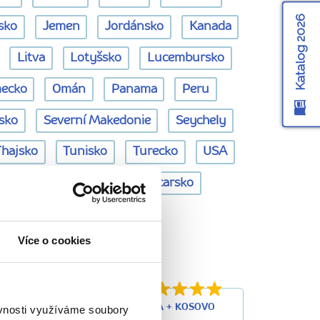
Katalog 2026
sko
Jemen
Jordánsko
Kanada
Litva
Lotyšsko
Lucembursko
ecko
Omán
Panama
Peru
rsko
Severní Makedonie
Seychely
Thajsko
Tunisko
Turecko
USA
anělsko
Švédsko
Švýcarsko
 Kosovo
Více o cookies
Makedonie + PLAVBA KAŇONEM MATKA + KOSOVO
ěvnosti využíváme soubory