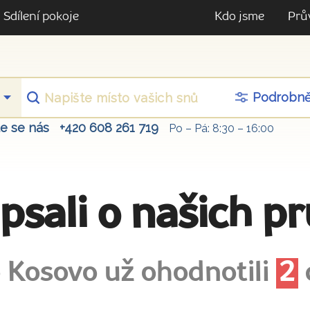
Sdílení pokoje
Kdo jsme
Prů
Podrobn
te se nás
+420 608 261 719
Po – Pá: 8:30 – 16:00
apsali o našich p
 Kosovo už ohodnotili
2