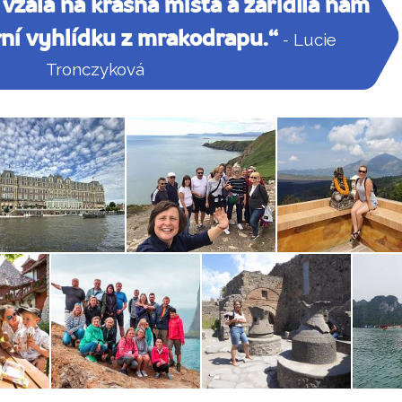
vzala na krásná místa a zařídila nám
ní vyhlídku z mrakodrapu.“
- Lucie
Tronczyková