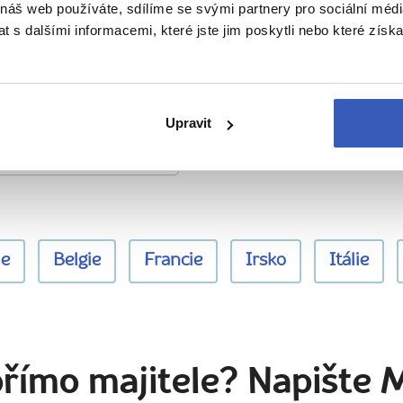
(letecky z Prahy)
 náš web používáte, sdílíme se svými partnery pro sociální média
 s dalšími informacemi, které jste jim poskytli nebo které získa
nální průvodkyně. Byli
Příjemné vystupování, po
se domluvit a pokud to
ochota pomoct, zodpově
davkům. Oceňuji
skvělou dovolenou!
e Vídni, s její pomocí
—
Jana Brozova
 krásnou dovolenou.
4. 7. 20
s průvodkyní
Janou Laní
Upravit
ie
Belgie
Francie
Irsko
Itálie
přímo majitele? Napište 