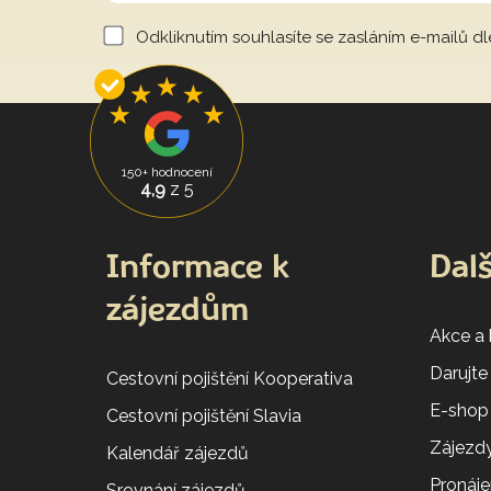
Odkliknutím souhlasíte se zasláním e-mailů d
150+ hodnocení
4,9
z 5
Informace k
Dalš
zájezdům
Akce a
Darujte
Cestovní pojištění Kooperativa
E-shop
Cestovní pojištění Slavia
Zájezdy
Kalendář zájezdů
Pronáj
Srovnání zájezdů