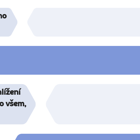
ho
lížení
 o všem,