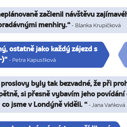
eplánovaně začlenil návštěvu zajímavé
 pradávnými menhiry.“
- Blanka Krupičková
ný, ostatně jako každý zájezd s
-)“
- Petra Kapustková
 proslovy byly tak bezvadné, že při proh
pětně, si přesně vybavím jeho povídání
co jsme v Londýně viděli. “
- Jana Vaňková