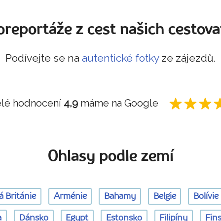
oreportáže z cest našich cestova
Podívejte se na
autentické fotky
ze zájezdů.
lé hodnocení
4,9
máme na Google
Ohlasy podle zemí
á Británie
Arménie
Bahamy
Belgie
Bolívie
a
Dánsko
Egypt
Estonsko
Filipíny
Fin