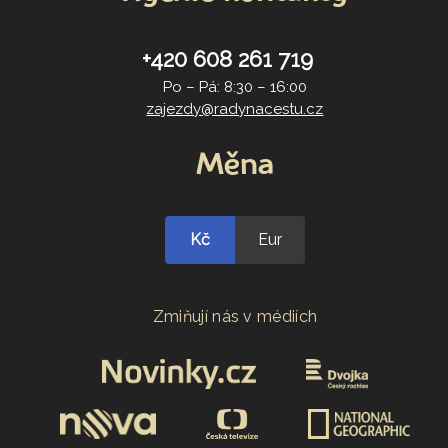
+420 608 261 719
Po – Pá: 8:30 – 16:00
zajezdy@radynacestu.cz
Měna
Kč
Eur
Zmiňují nás v médiích