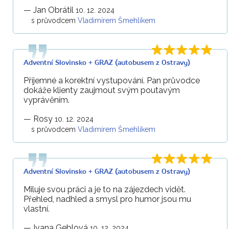
—
Jan Obrátil
10. 12. 2024
s průvodcem
Vladimírem Šmehlíkem
Adventní Slovinsko + GRAZ (autobusem z Ostravy)
Příjemné a korektní vystupování. Pan průvodce
dokáže klienty zaujmout svým poutavým
vyprávěním.
—
Rosy
10. 12. 2024
s průvodcem
Vladimírem Šmehlíkem
Adventní Slovinsko + GRAZ (autobusem z Ostravy)
Miluje svou práci a je to na zájezdech vidět.
Přehled, nadhled a smysl pro humor jsou mu
vlastní.
—
Ivana Geblová
10. 12. 2024