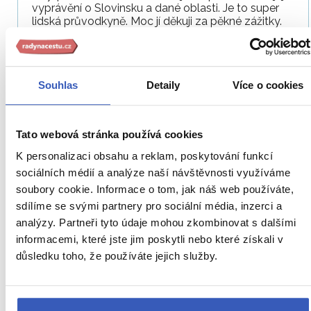
vyprávění o Slovinsku a dané oblasti. Je to super
lidská průvodkyně. Moc jí děkuji za pěkné zážitky.
—
Barbora Armstarková
17. 9. 2024
s průvodkyní
Vladimírou Svitákovou
Souhlas
Detaily
Více o cookies
To nejlepší ze Slovinska + VINAŘSKÁ OBLAST VIPAVA +
MOŘE (autobusem z Prahy)
Tato webová stránka používá cookies
Paní Svitáková nás seznámila nejen s navštívenými
K personalizaci obsahu a reklam, poskytování funkcí
místy, ale i životem ve Slovinsku. Když se vyskytl
sociálních médií a analýze naší návštěvnosti využíváme
problém, vyřešila ke spokojenosti všech. Program
soubory cookie. Informace o tom, jak náš web používáte,
byl dobře sestavený a paní průvodkyně se ho
sdílíme se svými partnery pro sociální média, inzerci a
snažila organizovat dle počasí, abychom měli co
nejlepší zážitek. Byla ochotná a nikdy ji nechyběl
analýzy. Partneři tyto údaje mohou zkombinovat s dalšími
humor.
informacemi, které jste jim poskytli nebo které získali v
důsledku toho, že používáte jejich služby.
—
Marcela Seidlová
17. 9. 2024
s průvodkyní
Vladimírou Svitákovou