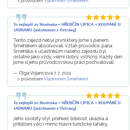
s průvodcem
Vladimírem Šmehlíkem
To nejlepší ze Slovinska + HŘEBČÍN LIPICA + KOUPÁNÍ U
JADRANU (autobusem z Ostravy)
Tento zájezd nebyl první,který jsme s panem
Šmehlíkem absolvovali. Vztah průvodce, pana
Šmehlíka, k účastníkům našeho zájezdu byl,
ostatně jako vždy, velmi dobrý, vstřícný. Každý den
jsme si jeho průvodcovskou práci pochvalovali.
—
Olga Vojancova
7. 7. 2024
s průvodcem
Vladimírem Šmehlíkem
To nejlepší ze Slovinska + HŘEBČÍN LIPICA + KOUPÁNÍ U
JADRANU (autobusem z Ostravy)
Jeho osobitý styl, přehled, lidskost, ukázka a
přiblížení věcí i mimo hlavní turistické taháky.