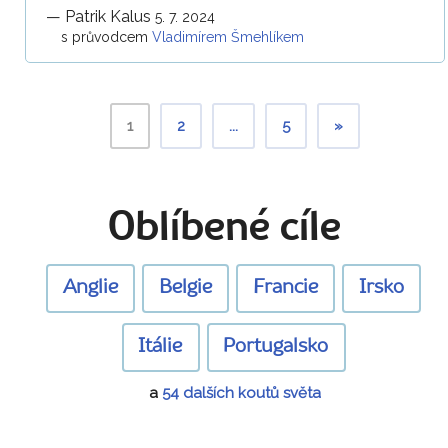
—
Patrik Kalus
5. 7. 2024
s průvodcem
Vladimírem Šmehlíkem
1
2
...
5
»
Oblíbené cíle
Anglie
Belgie
Francie
Irsko
Itálie
Portugalsko
a
54 dalších koutů světa