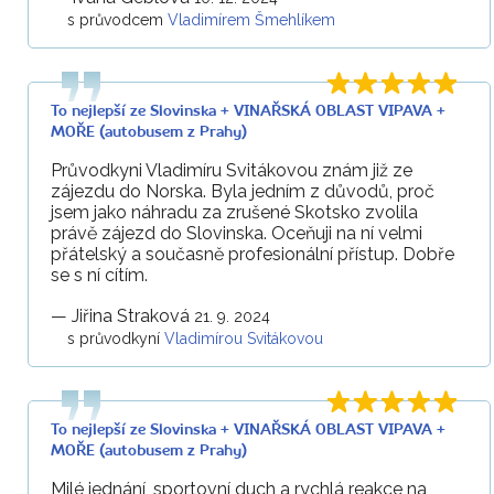
s průvodcem
Vladimírem Šmehlíkem
To nejlepší ze Slovinska + VINAŘSKÁ OBLAST VIPAVA +
MOŘE (autobusem z Prahy)
Průvodkyni Vladimíru Svitákovou znám již ze
zájezdu do Norska. Byla jedním z důvodů, proč
jsem jako náhradu za zrušené Skotsko zvolila
právě zájezd do Slovinska. Oceňuji na ní velmi
přátelský a současně profesionální přístup. Dobře
se s ní cítím.
—
Jiřina Straková
21. 9. 2024
s průvodkyní
Vladimírou Svitákovou
To nejlepší ze Slovinska + VINAŘSKÁ OBLAST VIPAVA +
MOŘE (autobusem z Prahy)
Milé jednání, sportovní duch a rychlá reakce na