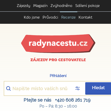
Zájezdy
Magazín
Zvýhodněno
Sdílení pokoje
Kdo jsme
Průvodci
Recenze
Kontakt
ZÁJEZDY PRO CESTOVATELE
Přihlášení
Hledat
Ptejte se nás
+420 608 261 719
Po – Pá: 8:30 – 16:00