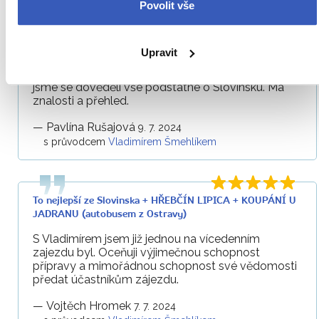
Povolit vše
To nejlepší ze Slovinska + HŘEBČÍN LIPICA + KOUPÁNÍ U
JADRANU (autobusem z Ostravy)
Upravit
Jako vždy se všemi Vašimi průvodci: zájezd krásně
poskládaný od Mariboru do Piranu. Od průvodce
jsme se dověděli vše podstatné o Slovinsku. Má
znalosti a přehled.
—
Pavlína Rušajová
9. 7. 2024
s průvodcem
Vladimírem Šmehlíkem
To nejlepší ze Slovinska + HŘEBČÍN LIPICA + KOUPÁNÍ U
JADRANU (autobusem z Ostravy)
S Vladimírem jsem již jednou na vícedenním
zajezdu byl. Oceňuji výjimečnou schopnost
přípravy a mimořádnou schopnost své vědomosti
předat účastníkům zájezdu.
—
Vojtěch Hromek
7. 7. 2024