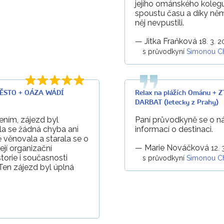
jejího ománského kolegu
spoustu času a díky něm
něj nevpustili.
—
Jitka Fraňková
18. 3. 
s průvodkyní
Simonou C
MĚSTO + OÁZA WÁDÍ
Relax na plážích Ománu 
DARBAT (letecky z Prahy)
ním, zájezd byl
Paní průvodkyně se o n
la se žádná chyba ani
informací o destinaci.
 věnovala a starala se o
—
Marie Nováčková
ejí organizační
12. 
torie i současnosti
s průvodkyní
Simonou C
en zájezd byl úplná