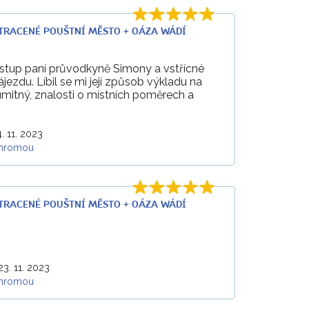
+ ZTRACENÉ POUŠTNÍ MĚSTO + OÁZA WÁDÍ
řístup paní průvodkyně Simony a vstřícné
ezdu. Líbil se mi její způsob výkladu na
umitný, znalosti o místních poměrech a
. 11. 2023
hromou
+ ZTRACENÉ POUŠTNÍ MĚSTO + OÁZA WÁDÍ
23. 11. 2023
hromou