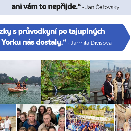
ani vám to nepřijde.“
- Jan Čeřovský
zky s průvodkyní po tajuplných
Yorku nás dostaly.“
- Jarmila Divišová