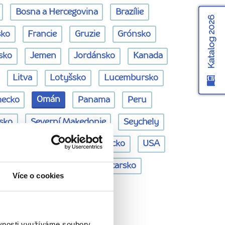
Bosna a Hercegovina
Brazílie
Katalog 2026
sko
Francie
Gruzie
Grónsko
sko
Jemen
Jordánsko
Kanada
Litva
Lotyšsko
Lucembursko
Omán
ecko
Panama
Peru
rsko
Severní Makedonie
Seychely
Thajsko
Tunisko
Turecko
USA
anělsko
Švédsko
Švýcarsko
Více o cookies
- Omán
ěvnosti využíváme soubory