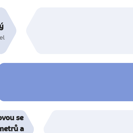
ý
el
ovou se
metrů a