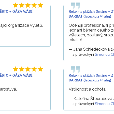
MĚSTO + OÁZA WÁDÍ
Relax na plážích Ománu 
DARBAT (letecky z Prahy)
ající organizace výletů.
Oceňuji profesionální p
jednání během celého záj
výletech, poutavý, sroz
lokalitě.
—
Jana Schiedecková
24
s průvodkyní
Simonou C
MĚSTO + OÁZA WÁDÍ
Relax na plážích Ománu 
DARBAT (letecky z Prahy)
arostlivá.
Vstřícnost a ochota.
—
Kateřina Štouračová
s průvodkyní
Simonou C