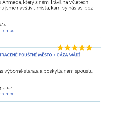
 Ahmeda, který s námi trávil na výletech
u jsme navštívili místa, kam by nás asi bez
2024
hromou
+ ZTRACENÉ POUŠTNÍ MĚSTO + OÁZA WÁDÍ
ás výborně starala a poskytla nám spoustu
3. 2024
hromou