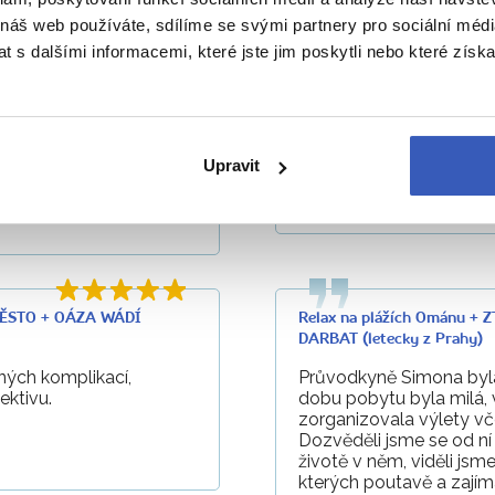
 náš web používáte, sdílíme se svými partnery pro sociální média
 s dalšími informacemi, které jste jim poskytli nebo které získa
MĚSTO + OÁZA WÁDÍ
Relax na plážích Ománu 
DARBAT (letecky z Prahy)
aní Simona spojila
Paní Simona je jednak n
ážitkem gastronomickým.
člověk.
Simonou Chromou.
Upravit
—
Milana Kopeňová
18. 
s průvodkyní
Simonou C
MĚSTO + OÁZA WÁDÍ
Relax na plážích Ománu 
DARBAT (letecky z Prahy)
ných komplikací,
Průvodkyně Simona byla
ektivu.
dobu pobytu byla milá, 
zorganizovala výlety vč
Dozvěděli jsme se od n
životě v něm, viděli jsm
kterých poutavě a zajím