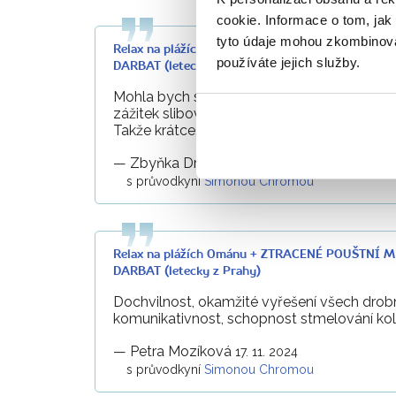
cookie. Informace o tom, jak
tyto údaje mohou zkombinovat
Relax na plážích Ománu + ZTRACENÉ POUŠTNÍ 
používáte jejich služby.
DARBAT (letecky z Prahy)
Mohla bych se rozepisovat velmi, protože p
zážitek slibovaný cestovní kanceláří se z
Takže krátce. Pokud do Ománu, jedině se 
—
Zbyňka Drncová
19. 11. 2024
s průvodkyní
Simonou Chromou
Relax na plážích Ománu + ZTRACENÉ POUŠTNÍ 
DARBAT (letecky z Prahy)
Dochvilnost, okamžité vyřešení všech drob
komunikativnost, schopnost stmelování kol
—
Petra Mozíková
17. 11. 2024
s průvodkyní
Simonou Chromou