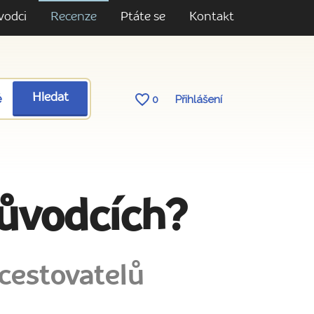
vodci
Recenze
Ptáte se
Kontakt
ě
Hledat
0
Přihlášení
růvodcích?
cestovatelů