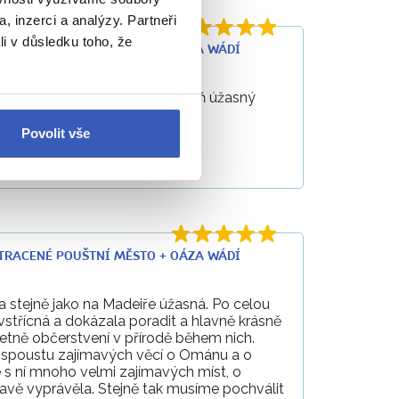
, inzerci a analýzy. Partneři
li v důsledku toho, že
+ ZTRACENÉ POUŠTNÍ MĚSTO + OÁZA WÁDÍ
aprostý profesionál, ale zároveň úžasný
Povolit vše
11. 2024
hromou
+ ZTRACENÉ POUŠTNÍ MĚSTO + OÁZA WÁDÍ
 stejně jako na Madeiře úžasná. Po celou
vstřícná a dokázala poradit a hlavně krásně
etně občerstvení v přírodě během nich.
í spoustu zajímavých věcí o Ománu a o
e s ní mnoho velmi zajímavých míst, o
avě vyprávěla. Stejně tak musíme pochválit