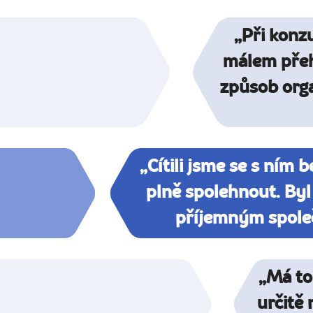
„Při konz
málem přeh
způsob orga
„Cítili jsme se s ním 
plně spolehnout. By
příjemným spole
„Má to
určitě