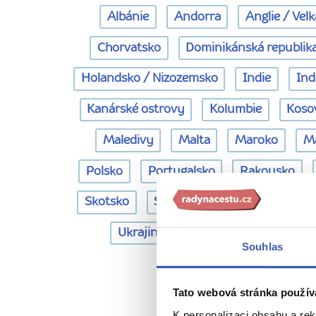
Albánie
Andorra
Anglie / Velk
Chorvatsko
Dominikánská republik
Holandsko / Nizozemsko
Indie
Ind
Kanárské ostrovy
Kolumbie
Koso
Maledivy
Malta
Maroko
M
Polsko
Portugalsko
Rakousko
Skotsko
Slovensko
Slovinsko
Ukrajina
Vietnam
Ázerbájd
Souhlas
Vaše 
Tato webová stránka použív
K personalizaci obsahu a re