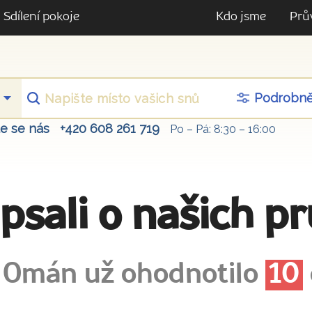
Sdílení pokoje
Kdo jsme
Prů
Podrobn
te se nás
+420 608 261 719
Po – Pá: 8:30 – 16:00
apsali o našich p
 Omán už ohodnotilo
10