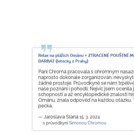
Relax na plážích Ománu + ZTRACENÉ POUŠTNÍ 
DARBAT (letecky z Prahy)
Paní Chromá pracovala s ohromným nasaze
naprosto dokonale zorganizován, nevyskyt
žádné prostoje. Průvodkyně se nám trpělivě
naše poznání i pohodlí. Nejvíc jsem ocenila j
schopnosti a až encyklopedické znalosti his
Ománu, znala odpověď na každou otázku. T
pecka.
—
Jaroslava Slaná
15. 3. 2024
s průvodkyní
Simonou Chromou