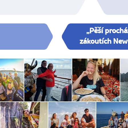
„Pěší prochá
zákoutích New 