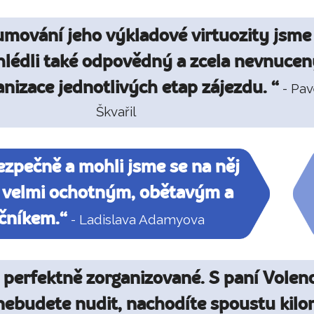
umování jeho výkladové virtuozity jsme
lédli také odpovědný a zcela nevnucen
nizace jednotlivých etap zájezdu. “
- Pav
Škvařil
bezpečně a mohli jsme se na něj
l velmi ochotným, obětavým a
čníkem.“
- Ladislava Adamyova
 perfektně zorganizované. S paní Volen
 nebudete nudit, nachodíte spoustu kilo