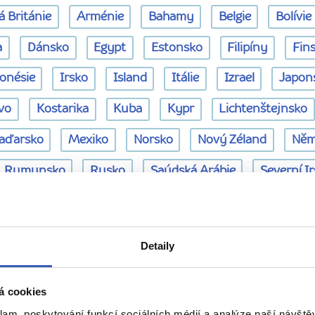
á Británie
Arménie
Bahamy
Belgie
Bolívie
a
Dánsko
Egypt
Estonsko
Filipíny
Fin
onésie
Irsko
Island
Itálie
Izrael
Japon
vo
Kostarika
Kuba
Kypr
Lichtenštejnsko
aďarsko
Mexiko
Norsko
Nový Zéland
Něm
Rumunsko
Rusko
Saúdská Arábie
Severní I
Spojené arabské emiráty
Srí Lanka
Tanzanie
žán
Černá Hora
Česká republika
Řecko
Šp
Detaily
nejnovější hodnocení průvodců 
á cookies
klam, poskytování funkcí sociálních médií a analýze naší návšt