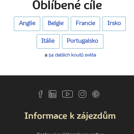
Oblíbené cíle
Anglie
Belgie
Francie
Irsko
Itálie
Portugalsko
a
54 dalších koutů světa
Informace k zájezdům