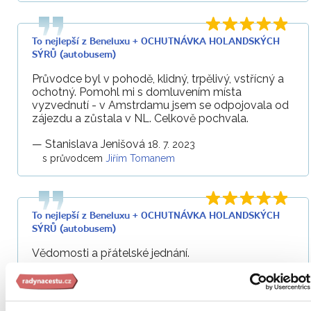
To nejlepší z Beneluxu + OCHUTNÁVKA HOLANDSKÝCH
SÝRŮ (autobusem)
Průvodce byl v pohodě, klidný, trpělivý, vstřícný a
ochotný. Pomohl mi s domluvením místa
vyzvednutí - v Amstrdamu jsem se odpojovala od
zájezdu a zůstala v NL. Celkově pochvala.
—
Stanislava Jenišová
18. 7. 2023
s průvodcem
Jiřím Tomanem
To nejlepší z Beneluxu + OCHUTNÁVKA HOLANDSKÝCH
SÝRŮ (autobusem)
Vědomosti a přátelské jednání.
—
Alena Kudělková
4. 7. 2023
s průvodcem
Jiřím Tomanem