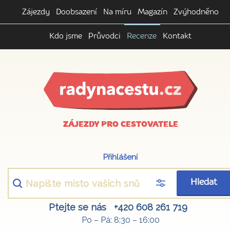
Zájezdy
Doobsazení
Na míru
Magazín
Zvýhodněno
Kdo jsme
Průvodci
Recenze
Kontakt
ZÁJEZDY PRO CESTOVATELE
Přihlášení
Hledat
Ptejte se nás
+420 608 261 719
Po – Pá: 8:30 – 16:00