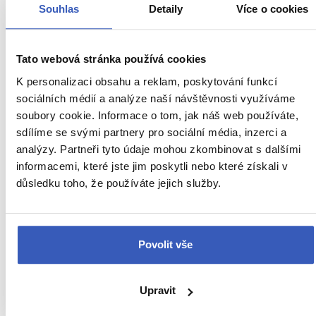
Souhlas
Detaily
Více o cookies
To nejlepší z Beneluxu + OCHUTNÁVKA HOLANDSKÝCH
SÝRŮ (autobusem)
Tato webová stránka používá cookies
Průvodce Jiří Toman byl odborně znalý, milý a
K personalizaci obsahu a reklam, poskytování funkcí
ochotný zodpovídat naše dotazy.
sociálních médií a analýze naší návštěvnosti využíváme
soubory cookie. Informace o tom, jak náš web používáte,
—
Naděžda Ćuberková
4. 7. 2023
s průvodcem
Jiřím Tomanem
sdílíme se svými partnery pro sociální média, inzerci a
analýzy. Partneři tyto údaje mohou zkombinovat s dalšími
informacemi, které jste jim poskytli nebo které získali v
důsledku toho, že používáte jejich služby.
To nejlepší z Beneluxu + OCHUTNÁVKA HOLANDSKÝCH
SÝRŮ (autobusem)
Pan Jiří byl pohodový, velmi ochotný a gejzír
informací.
Povolit vše
—
Hana Hořáková
1. 7. 2023
s průvodcem
Jiřím Tomanem
Upravit