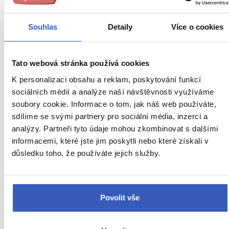
—
Jana Greňová
7. 9. 2023
s průvodkyní
Margitou Proksenosovou
Souhlas
Detaily
Více o cookies
To nejlepší z Marrákeše + CASABLANCA + KRÁLOVSKÁ
Tato webová stránka používá cookies
MĚSTA MAROKA (letecky z Prahy)
K personalizaci obsahu a reklam, poskytování funkcí
Paní průvodkyně byla skvělá. Hluboké znalosti
sociálních médií a analýze naší návštěvnosti využíváme
historie země, výborná orientace v současnosti.
soubory cookie. Informace o tom, jak náš web používáte,
Nikde žádné zádrhely, byla milá a vždy ochotná
poradit.
sdílíme se svými partnery pro sociální média, inzerci a
analýzy. Partneři tyto údaje mohou zkombinovat s dalšími
—
Dana Slabá
6. 9. 2023
informacemi, které jste jim poskytli nebo které získali v
s průvodkyní
Margitou Proksenosovou
důsledku toho, že používáte jejich služby.
To nejlepší z jižního Maroka + JÍZDA DŽÍPEM SAHAROU +
TRADICE BERBERŮ (letecky z Vídně)
Povolit vše
Paní průvodkyně Margita byla super! Poskytla nám
obrovské množství informací o životě Berberů a