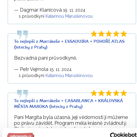
—
Dagmar Klanicová
19. 11. 2024
s průvodkyní
Katarínou Maruškinovou
To nejlepší z Marrákeše + ESSAOUIRA + POHOŘÍ ATLAS
(letecky z Prahy)
Bezvadná paní průvodkyně.
—
Petr Vejmola
15. 11. 2024
s průvodkyní
Katarínou Maruškinovou
To nejlepší z Marrákeše + CASABLANCA + KRÁLOVSKÁ
MĚSTA MAROKA (letecky z Prahy)
Paní Margita byla úžasná, její vědomosti jí můžeme
po právu závidět. Program měla krásně zvládnutý.
Přeji vám více takových průvodců.