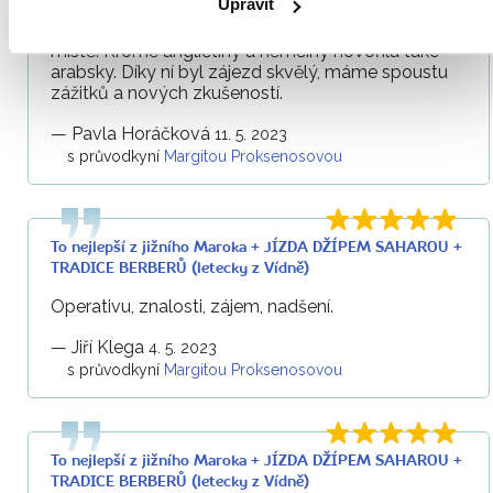
Upravit
marocké historii. Velmi vzdělaná, s příjemným
slovním projevem, prostě profesionálka na svém
místě. Kromě angličtiny a němčiny hovořila také
arabsky. Díky ní byl zájezd skvělý, máme spoustu
zážitků a nových zkušeností.
—
Pavla Horáčková
11. 5. 2023
s průvodkyní
Margitou Proksenosovou
To nejlepší z jižního Maroka + JÍZDA DŽÍPEM SAHAROU +
TRADICE BERBERŮ (letecky z Vídně)
Operativu, znalosti, zájem, nadšení.
—
Jiří Klega
4. 5. 2023
s průvodkyní
Margitou Proksenosovou
To nejlepší z jižního Maroka + JÍZDA DŽÍPEM SAHAROU +
TRADICE BERBERŮ (letecky z Vídně)