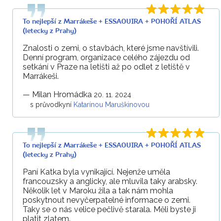
To nejlepší z Marrákeše + ESSAOUIRA + POHOŘÍ ATLAS
(letecky z Prahy)
Znalosti o zemi, o stavbách, které jsme navštívili.
Denní program, organizace celého zájezdu od
setkání v Praze na letišti až po odlet z letiště v
Marrákeši.
—
Milan Hromádka
20. 11. 2024
s průvodkyní
Katarínou Maruškinovou
To nejlepší z Marrákeše + ESSAOUIRA + POHOŘÍ ATLAS
(letecky z Prahy)
Paní Katka byla vynikající. Nejenže uměla
francouzsky a anglicky, ale mluvila taky arabsky.
Několik let v Maroku žila a tak nám mohla
poskytnout nevyčerpatelné informace o zemi.
Taky se o nás velice pečlivě starala. Měli byste ji
platit zlatem.