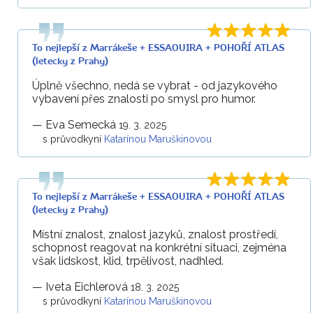
To nejlepší z Marrákeše + ESSAOUIRA + POHOŘÍ ATLAS
(letecky z Prahy)
Úplně všechno, nedá se vybrat - od jazykového
vybavení přes znalosti po smysl pro humor.
—
Eva Semecká
19. 3. 2025
s průvodkyní
Katarínou Maruškinovou
To nejlepší z Marrákeše + ESSAOUIRA + POHOŘÍ ATLAS
(letecky z Prahy)
Místní znalost, znalost jazyků, znalost prostředí,
schopnost reagovat na konkrétní situaci, zejména
však lidskost, klid, trpělivost, nadhled.
—
Iveta Eichlerová
18. 3. 2025
s průvodkyní
Katarínou Maruškinovou