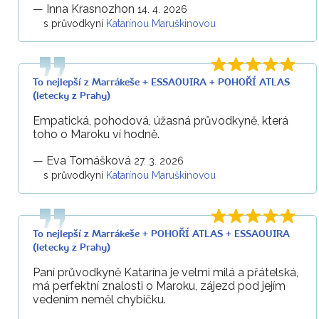
—
Inna Krasnozhon
14. 4. 2026
s průvodkyní
Katarínou Maruškinovou
To nejlepší z Marrákeše + ESSAOUIRA + POHOŘÍ ATLAS
(letecky z Prahy)
Empatická, pohodová, úžasná průvodkyně, která
toho o Maroku ví hodně.
—
Eva Tomášková
27. 3. 2026
s průvodkyní
Katarínou Maruškinovou
To nejlepší z Marrákeše + POHOŘÍ ATLAS + ESSAOUIRA
(letecky z Prahy)
Paní průvodkyně Katarína je velmi milá a přátelská,
má perfektní znalosti o Maroku, zájezd pod jejím
vedením neměl chybičku.