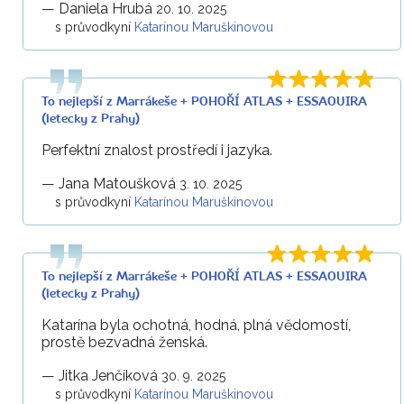
—
Daniela Hrubá
20. 10. 2025
s průvodkyní
Katarínou Maruškinovou
To nejlepší z Marrákeše + POHOŘÍ ATLAS + ESSAOUIRA
(letecky z Prahy)
Perfektní znalost prostředí i jazyka.
—
Jana Matoušková
3. 10. 2025
s průvodkyní
Katarínou Maruškinovou
To nejlepší z Marrákeše + POHOŘÍ ATLAS + ESSAOUIRA
(letecky z Prahy)
Katarína byla ochotná, hodná, plná vědomostí,
prostě bezvadná ženská.
—
Jitka Jenčíková
30. 9. 2025
s průvodkyní
Katarínou Maruškinovou