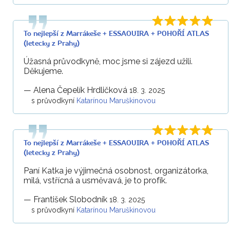
To nejlepší z Marrákeše + ESSAOUIRA + POHOŘÍ ATLAS
(letecky z Prahy)
Úžasná průvodkyně, moc jsme si zájezd užili.
Děkujeme.
—
Alena Čepelík Hrdličková
18. 3. 2025
s průvodkyní
Katarínou Maruškinovou
To nejlepší z Marrákeše + ESSAOUIRA + POHOŘÍ ATLAS
(letecky z Prahy)
Paní Katka je výjimečná osobnost, organizátorka,
milá, vstřícná a usměvavá, je to profík.
—
František Slobodník
18. 3. 2025
s průvodkyní
Katarínou Maruškinovou