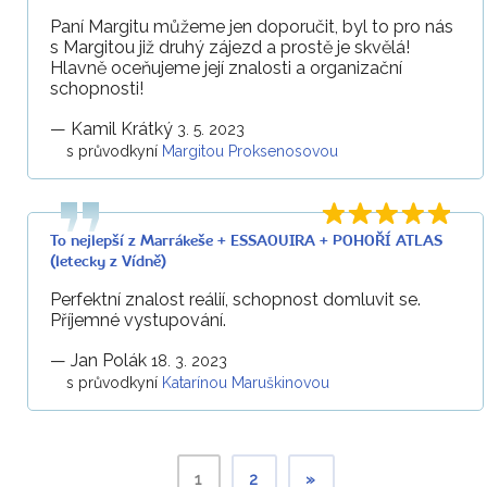
Paní Margitu můžeme jen doporučit, byl to pro nás
s Margitou již druhý zájezd a prostě je skvělá!
Hlavně oceňujeme její znalosti a organizační
schopnosti!
—
Kamil Krátký
3. 5. 2023
s průvodkyní
Margitou Proksenosovou
To nejlepší z Marrákeše + ESSAOUIRA + POHOŘÍ ATLAS
(letecky z Vídně)
Perfektní znalost reálií, schopnost domluvit se.
Příjemné vystupování.
—
Jan Polák
18. 3. 2023
s průvodkyní
Katarínou Maruškinovou
1
2
»