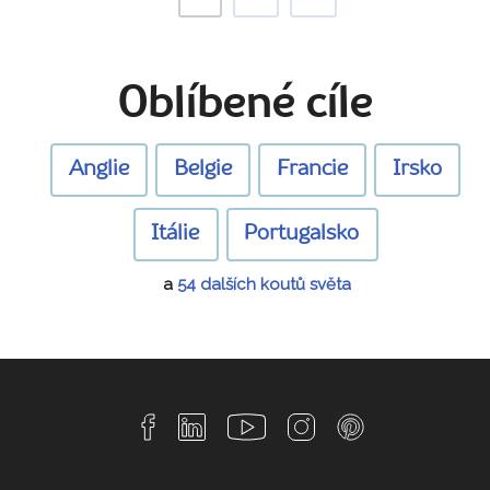
Oblíbené cíle
Anglie
Belgie
Francie
Irsko
Itálie
Portugalsko
a
54 dalších koutů světa