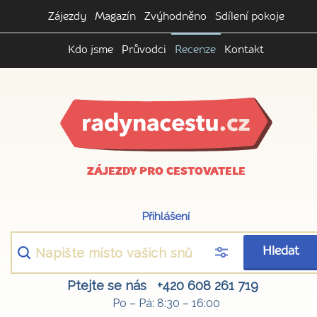
Zájezdy
Magazín
Zvýhodněno
Sdílení pokoje
Kdo jsme
Průvodci
Recenze
Kontakt
ZÁJEZDY PRO CESTOVATELE
Přihlášení
Hledat
Ptejte se nás
+420 608 261 719
Po – Pá: 8:30 – 16:00