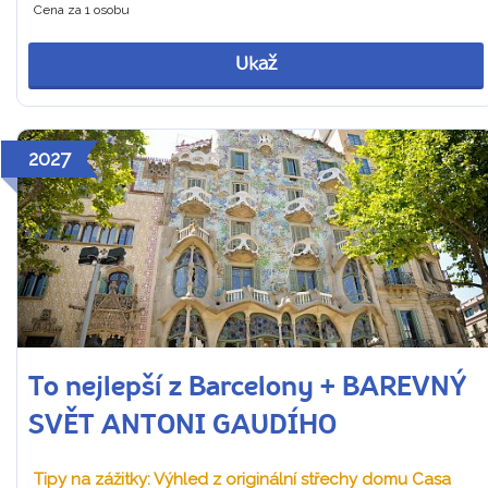
Cena za 1 osobu
Ukaž
2027
To nejlepší z Barcelony + BAREVNÝ
SVĚT ANTONI GAUDÍHO
Tipy na zážitky: Výhled z originální střechy domu Casa