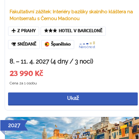
Fakultativní zážitek: Interiéry baziliky skalního kláštera na
Montserratu s Černou Madonou
Z PRAHY
HOTEL V BARCELONĚ
SNÍDANĚ
Španělsko
Náročnost
8. – 11. 4. 2027 (4 dny / 3 noci)
23 990 Kč
Cena za 1 osobu
Ukaž
2027