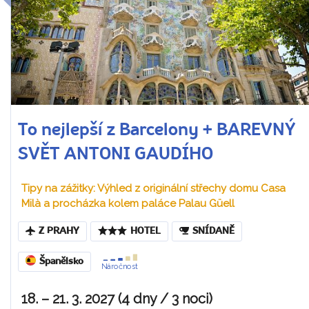
To nejlepší z Barcelony + BAREVNÝ
SVĚT ANTONI GAUDÍHO
Tipy na zážitky: Výhled z originální střechy domu Casa
Milà a procházka kolem paláce Palau Güell
Z PRAHY
HOTEL
SNÍDANĚ
Španělsko
Náročnost
18. – 21. 3. 2027 (4 dny / 3 noci)