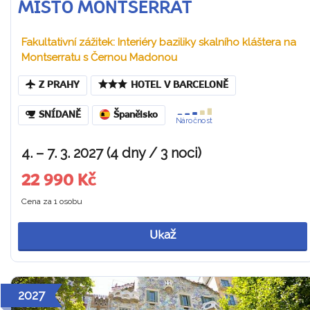
MÍSTO MONTSERRAT
Fakultativní zážitek: Interiéry baziliky skalního kláštera na
Montserratu s Černou Madonou
Z PRAHY
HOTEL V BARCELONĚ
SNÍDANĚ
Španělsko
Náročnost
4. – 7. 3. 2027 (4 dny / 3 noci)
22 990 Kč
Cena za 1 osobu
Ukaž
2027