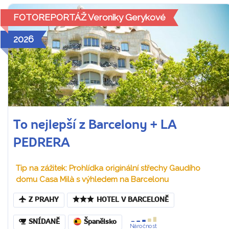
FOTOREPORTÁŽ Veroniky Gerykové
2026
To nejlepší z Barcelony + LA
PEDRERA
Tip na zážitek: Prohlídka originální střechy Gaudího
domu Casa Milà s výhledem na Barcelonu
Z PRAHY
HOTEL V BARCELONĚ
SNÍDANĚ
Španělsko
Náročnost