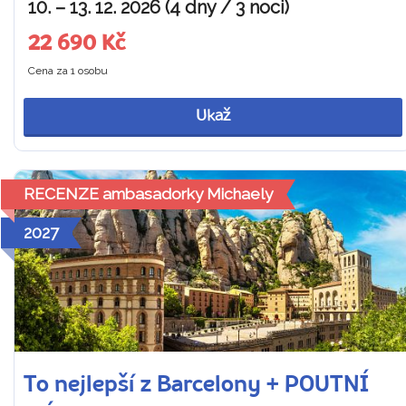
10. – 13. 12. 2026 (4 dny / 3 noci)
22 690 Kč
Cena za 1 osobu
Ukaž
RECENZE ambasadorky Michaely
2027
To nejlepší z Barcelony + POUTNÍ