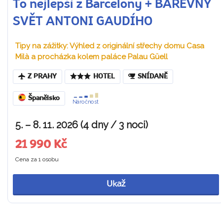
To nejlepší z Barcelony + BAREVNÝ
SVĚT ANTONI GAUDÍHO
Tipy na zážitky: Výhled z originální střechy domu Casa
Milà a procházka kolem paláce Palau Güell
Z PRAHY
HOTEL
SNÍDANĚ
Španělsko
Náročnost
5. – 8. 11. 2026 (4 dny / 3 noci)
21 990 Kč
Cena za 1 osobu
Ukaž