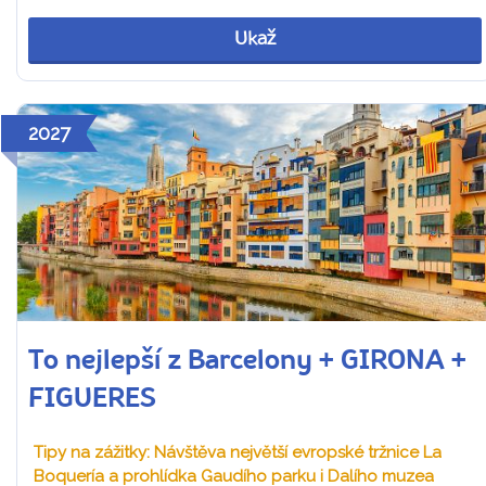
Ukaž
2027
To nejlepší z Barcelony + GIRONA +
FIGUERES
Tipy na zážitky: Návštěva největší evropské tržnice La
Boquería a prohlídka Gaudího parku i Dalího muzea