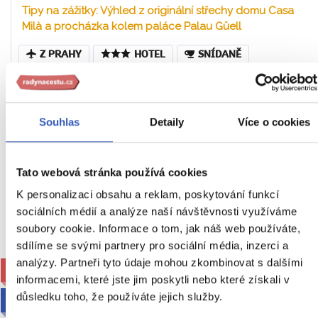
Tipy na zážitky: Výhled z originální střechy domu Casa
Milà a procházka kolem paláce Palau Güell
Z PRAHY
HOTEL
SNÍDANĚ
Španělsko
Náročnost
6. – 9. 5. 2027 (4 dny / 3 noci)
Souhlas
Detaily
Více o cookies
23 990 Kč
Tato webová stránka používá cookies
Cena za 1 osobu
K personalizaci obsahu a reklam, poskytování funkcí
Ukaž
sociálních médií a analýze naší návštěvnosti využíváme
soubory cookie. Informace o tom, jak náš web používáte,
sdílíme se svými partnery pro sociální média, inzerci a
analýzy. Partneři tyto údaje mohou zkombinovat s dalšími
RECENZE ambasadorky Michaely
informacemi, které jste jim poskytli nebo které získali v
důsledku toho, že používáte jejich služby.
2027