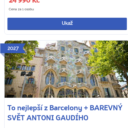
24 990 Kč
Cena za 1 osobu
Ukaž
2027
To nejlepší z Barcelony + BAREVNÝ
SVĚT ANTONI GAUDÍHO