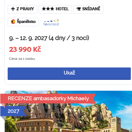
Z PRAHY
HOTEL
SNÍDANĚ
Španělsko
Náročnost
9. – 12. 9. 2027 (4 dny / 3 noci)
23 990 Kč
Cena za 1 osobu
Ukaž
RECENZE ambasadorky Michaely
2027