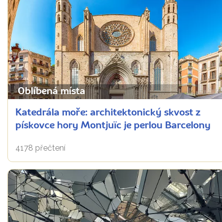
Oblíbená místa
Katedrála moře: architektonický skvost z
pískovce hory Montjuïc je perlou Barcelony
4178 přečtení