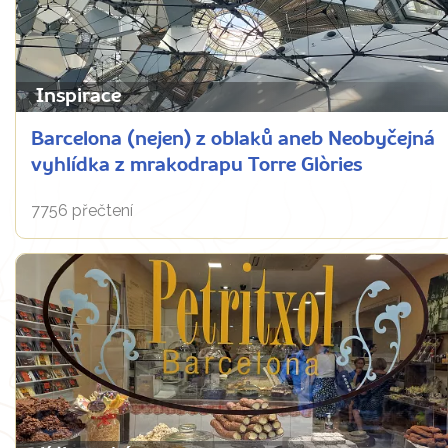
Inspirace
Barcelona (nejen) z oblaků aneb Neobyčejná
vyhlídka z mrakodrapu Torre Glòries
7756 přečtení