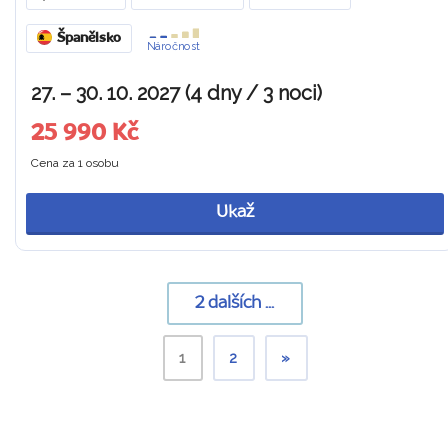
Španělsko
Náročnost
27. – 30. 10. 2027 (4 dny / 3 noci)
25 990 Kč
Cena za 1 osobu
Ukaž
2
dalších ...
1
2
»