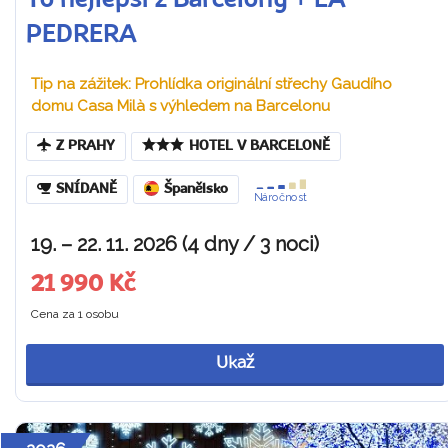
To nejlepší z Barcelony + LA
PEDRERA
Tip na zážitek: Prohlídka originální střechy Gaudího
domu Casa Milà s výhledem na Barcelonu
Z PRAHY
HOTEL V BARCELONĚ
SNÍDANĚ
Španělsko
Náročnost
19. – 22. 11. 2026 (4 dny / 3 noci)
21 990 Kč
Cena za 1 osobu
Ukaž