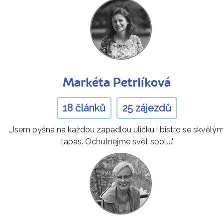
Markéta Petrlíková
18 článků
25 zájezdů
„Jsem pyšná na každou zapadlou uličku i bistro se skvělým
tapas. Ochutnejme svět spolu."