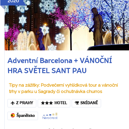
2026
Adventní Barcelona + VÁNOČNÍ
HRA SVĚTEL SANT PAU
Tipy na zážitky: Podvečerní vyhlídková tour a vánoční
trhy v parku u Sagrady či ochutnávka churros
Z PRAHY
HOTEL
SNÍDANĚ
Španělsko
Náročnost