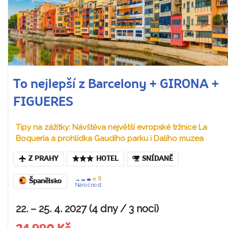
To nejlepší z Barcelony + GIRONA +
FIGUERES
Tipy na zážitky: Návštěva největší evropské tržnice La
Boquería a prohlídka Gaudího parku i Dalího muzea
Z PRAHY
HOTEL
SNÍDANĚ
Španělsko
Náročnost
22. – 25. 4. 2027 (4 dny / 3 noci)