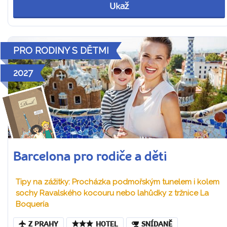
Ukaž
PRO RODINY S DĚTMI
2027
Barcelona pro rodiče a děti
Tipy na zážitky: Procházka podmořským tunelem i kolem
sochy Ravalského kocouru nebo lahůdky z tržnice La
Boquería
Z PRAHY
HOTEL
SNÍDANĚ