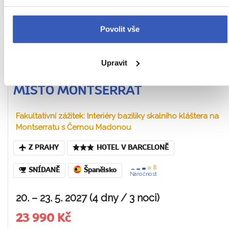
Povolit vše
Upravit
To nejlepší z Barcelony + POUTNÍ
MÍSTO MONTSERRAT
Fakultativní zážitek: Interiéry baziliky skalního kláštera na
Montserratu s Černou Madonou
Z PRAHY
HOTEL V BARCELONĚ
SNÍDANĚ
Španělsko
Náročnost
20. – 23. 5. 2027 (4 dny / 3 noci)
23 990 Kč