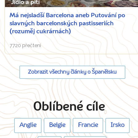
Jídlo a pití
Má nejsladší Barcelona aneb Putování po
slavných barcelonských pastisseriích
(rozuměj cukrárnách)
7720 přečtení
Zobrazit všechny články o Španělsku
Oblíbené cíle
Anglie
Belgie
Francie
Irsko