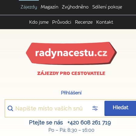
Zájezdy
Magazín
Zvýhodněno
Sdílení pokoje
Kdo jsme
Průvodci
Recenze
Kontakt
ZÁJEZDY PRO CESTOVATELE
Přihlášení
Hledat
Ptejte se nás
+420 608 261 719
Po – Pá: 8:30 – 16:00