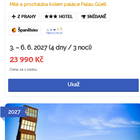
Milà a procházka kolem paláce Palau Güell
Z PRAHY
HOTEL
SNÍDANĚ
Španělsko
Náročnost
3. – 6. 6. 2027 (4 dny / 3 noci)
23 990 Kč
Cena za 1 osobu
Ukaž
2027