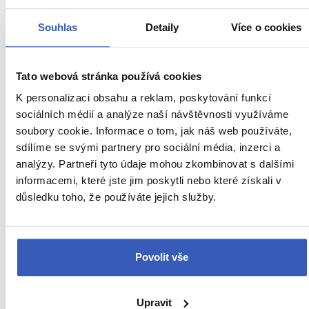
25 990 Kč
Souhlas
Detaily
Více o cookies
Cena za 1 osobu
Ukaž
Tato webová stránka používá cookies
K personalizaci obsahu a reklam, poskytování funkcí
sociálních médií a analýze naší návštěvnosti využíváme
soubory cookie. Informace o tom, jak náš web používáte,
Naši průvodci vás zavedou i tam,
sdílíme se svými partnery pro sociální média, inzerci a
kde to jiní neznají
analýzy. Partneři tyto údaje mohou zkombinovat s dalšími
informacemi, které jste jim poskytli nebo které získali v
důsledku toho, že používáte jejich služby.
Povolit vše
Upravit