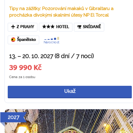
Tipy na zážitky: Pozorování makaků v Gibraltaru a
procházka divokými skalními útesy NP El Torcal
Z PRAHY
HOTEL
SNÍDANĚ
Španělsko
Náročnost
13. – 20. 10. 2027 (8 dní / 7 nocí)
39 990 Kč
Cena za 1 osobu
Ukaž
2027