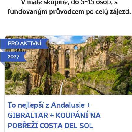
V malé skupině, do 5-15 osob, s
fundovaným průvodcem po celý zájezd.
PRO AKTIVNÍ
2027
To nejlepší z Andalusie +
GIBRALTAR + KOUPÁNÍ NA
POBŘEŽÍ COSTA DEL SOL