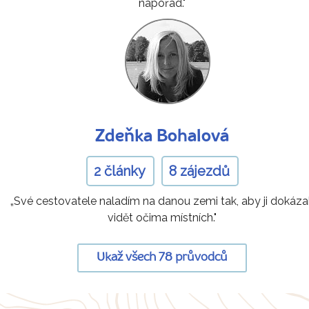
napořád."
Zdeňka Bohalová
2 články
8 zájezdů
„Své cestovatele naladím na danou zemi tak, aby ji dokázal
vidět očima místních."
Ukaž všech 78 průvodců