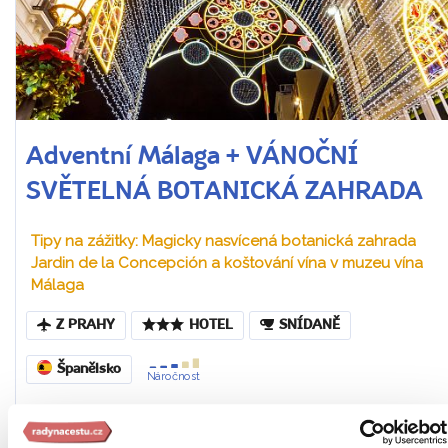
Adventní Málaga + VÁNOČNÍ
SVĚTELNÁ BOTANICKÁ ZAHRADA
Tipy na zážitky: Magicky nasvícená botanická zahrada
Jardin de la Concepción a koštování vína v muzeu vína
Málaga
Z PRAHY
HOTEL
SNÍDANĚ
Španělsko
Náročnost
8. – 12. 12. 2027 (5 dní / 4 noci)