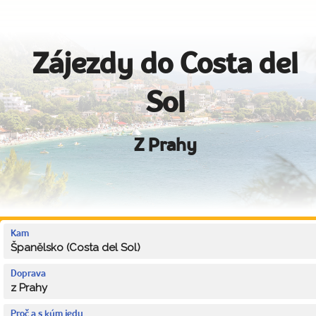
Zájezdy do Costa del
Sol
Z Prahy
Kam
Španělsko (Costa del Sol)
Doprava
z Prahy
Proč a s kým jedu