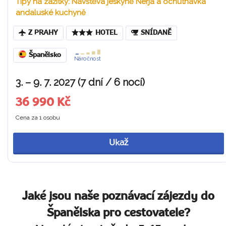
Tipy na zážitky: Návštěva jeskyně Nerja a ochutnávka
andaluské kuchyně
Z PRAHY
HOTEL
SNÍDANĚ
Španělsko
Náročnost
3. – 9. 7. 2027 (7 dní / 6 nocí)
36 990 Kč
Cena za 1 osobu
Ukaž
Jaké jsou naše poznávací zájezdy do
Španělska pro cestovatele?