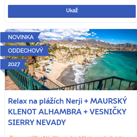
Ukaž
NOVINKA
ODDECHOVÝ
2027
Relax na plážích Nerji + MAURSKÝ
KLENOT ALHAMBRA + VESNIČKY
SIERRY NEVADY