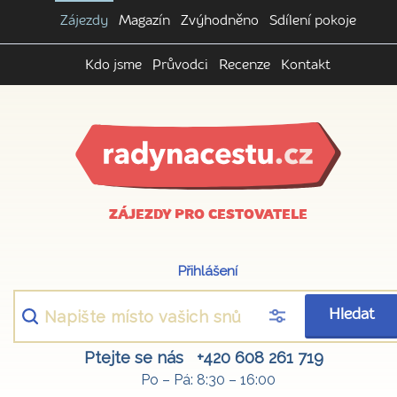
Zájezdy
Magazín
Zvýhodněno
Sdílení pokoje
Kdo jsme
Průvodci
Recenze
Kontakt
ZÁJEZDY PRO CESTOVATELE
Přihlášení
Hledat
Ptejte se nás
+420 608 261 719
Po – Pá: 8:30 – 16:00