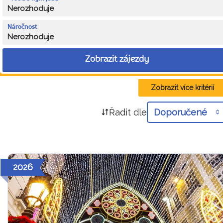
Nerozhoduje
Náročnost
Nerozhoduje
Zobrazit zájezdy
Zobrazit více kritérií
Řadit dle
Doporučené
2026