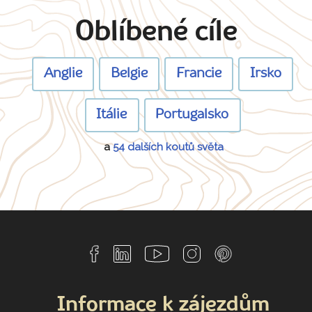
Oblíbené cíle
Anglie
Belgie
Francie
Irsko
Itálie
Portugalsko
a
54 dalších koutů světa
Informace k zájezdům