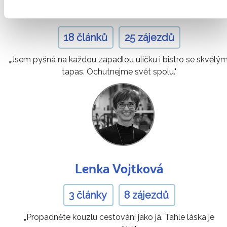
Markéta Petrlíková
18 článků
25 zájezdů
„Jsem pyšná na každou zapadlou uličku i bistro se skvělým
tapas. Ochutnejme svět spolu."
Lenka Vojtková
3 články
8 zájezdů
„Propadněte kouzlu cestování jako já. Tahle láska je