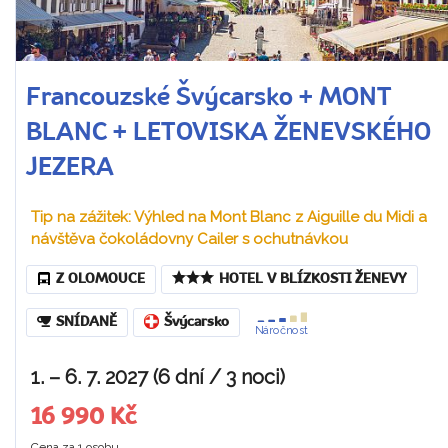
Francouzské Švýcarsko + MONT
BLANC + LETOVISKA ŽENEVSKÉHO
JEZERA
Tip na zážitek: Výhled na Mont Blanc z Aiguille du Midi a
návštěva čokoládovny Cailer s ochutnávkou
Z OLOMOUCE
HOTEL V BLÍZKOSTI ŽENEVY
SNÍDANĚ
Švýcarsko
Náročnost
1. – 6. 7. 2027 (6 dní / 3 noci)
16 990 Kč
Cena za 1 osobu