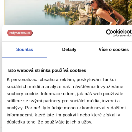
Oblíbená místa
Montreux: město na břehu jezera, kde
Souhlas
Detaily
Více o cookies
vznikla Freddieho Barcelona a Deep Purple
vypálili megahit
Tato webová stránka používá cookies
13547 přečtení
K personalizaci obsahu a reklam, poskytování funkcí
sociálních médií a analýze naší návštěvnosti využíváme
soubory cookie. Informace o tom, jak náš web používáte,
sdílíme se svými partnery pro sociální média, inzerci a
analýzy. Partneři tyto údaje mohou zkombinovat s dalšími
informacemi, které jste jim poskytli nebo které získali v
důsledku toho, že používáte jejich služby.