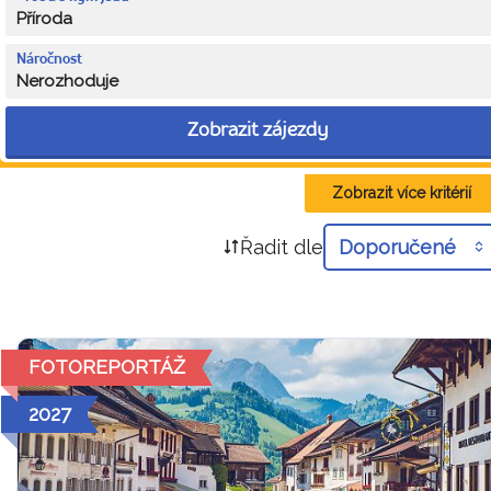
Příroda
Náročnost
Nerozhoduje
Zobrazit zájezdy
Zobrazit více kritérií
Řadit dle
Doporučené
FOTOREPORTÁŽ
2027