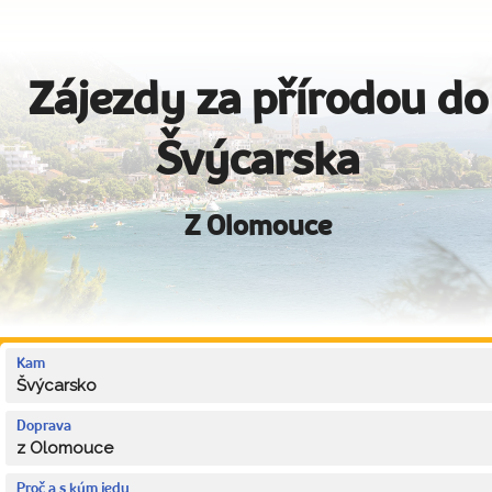
Zájezdy za přírodou do
Švýcarska
Z Olomouce
Kam
Švýcarsko
Doprava
z Olomouce
Proč a s kým jedu