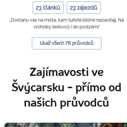
23 článků
23 zájezdů
„Dostanu vás na místa, kam turisté běžně nezavítají. Na
vrcholky ledovců i do podzemí."
Ukaž všech 78 průvodců
Zajímavosti ve
Švýcarsku
- přímo od
našich průvodců