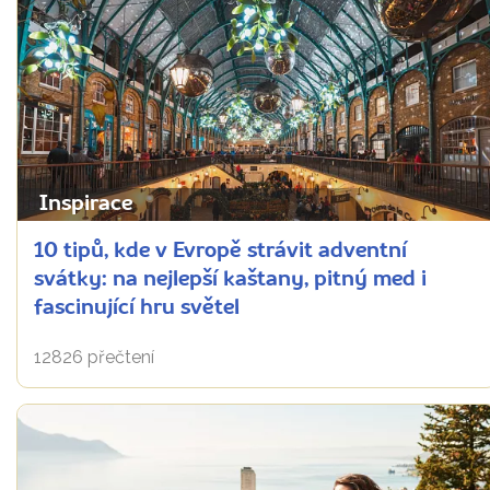
Inspirace
10 tipů, kde v Evropě strávit adventní
svátky: na nejlepší kaštany, pitný med i
fascinující hru světel
12826 přečtení