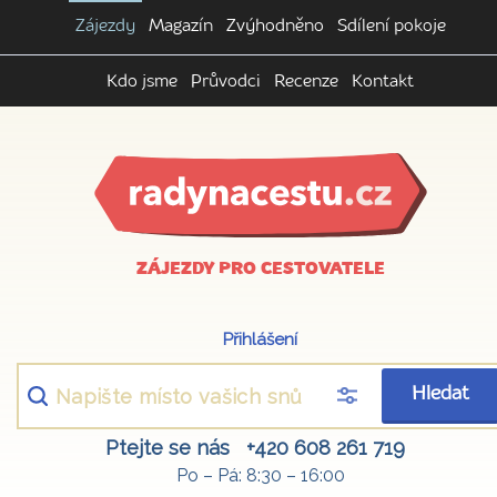
Zájezdy
Magazín
Zvýhodněno
Sdílení pokoje
Kdo jsme
Průvodci
Recenze
Kontakt
ZÁJEZDY PRO CESTOVATELE
Přihlášení
Hledat
Ptejte se nás
+420 608 261 719
Po – Pá: 8:30 – 16:00